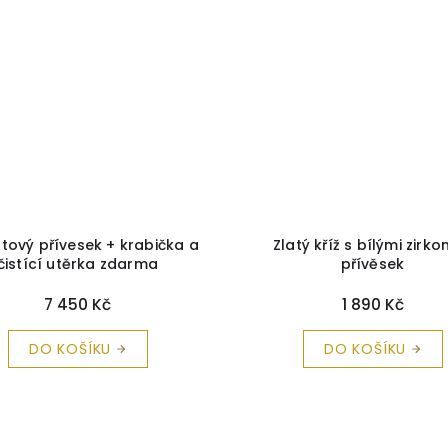
antový přívesek + krabička a
Zlatý kříž s bílými zirko
čistící utěrka zdarma
přívěsek
7 450 Kč
1 890 Kč
DO KOŠÍKU
DO KOŠÍKU