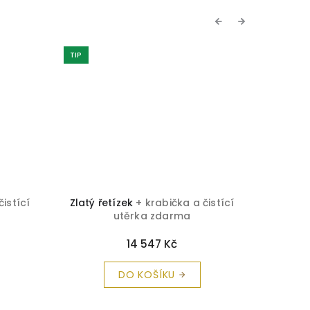
Previous
Next
TIP
čistící
Zlatý řetízek
+ krabička a čistící
Zlatý ř
utěrka zdarma
14 547 Kč
DO KOŠÍKU