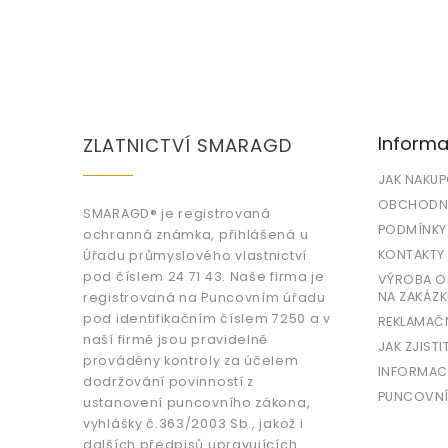
Z
á
p
a
Informa
ZLATNICTVÍ SMARAGD
t
í
JAK NAKU
OBCHODNÍ
SMARAGD® je registrovaná
PODMÍNKY
ochranná známka, přihlášená u
KONTAKTY
Úřadu průmyslového vlastnictví
pod číslem 24 71 43. Naše firma je
VÝROBA OR
NA ZAKÁZK
registrovaná na Puncovním úřadu
pod identifikačním číslem 7250 a v
REKLAMAČ
naší firmě jsou pravidelně
JAK ZJISTI
prováděny kontroly za účelem
INFORMAC
dodržování povinností z
PUNCOVNÍ
ustanovení puncovního zákona,
vyhlášky č.363/2003 Sb., jakož i
dalších předpisů upravujících