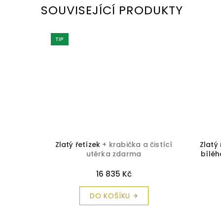
SOUVISEJÍCÍ PRODUKTY
TIP
 čistící
Zlatý řetízek
+ krabička a čistící
Zlatý
utěrka zdarma
bíléh
16 835 Kč
DO KOŠÍKU