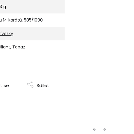
,3 g
u 14 karátů, 585/1000
řívěsky
iliant
,
Topaz
t se
Sdílet
Previous
Next