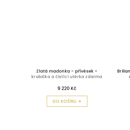
 Z 2975
+
Zlatá madonka – přívěsek
+
Brili
a zdarma
krabička a čistící utěrka zdarma
9 220 Kč
DO KOŠÍKU