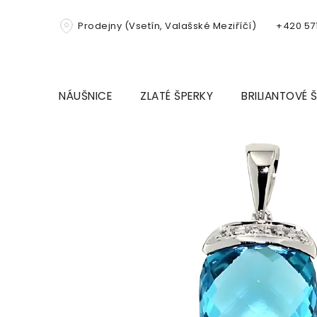
Přejít
na
Prodejny (Vsetín, Valašské Meziříčí)
+420 571
obsah
NÁUŠNICE
ZLATÉ ŠPERKY
BRILIANTOVÉ 