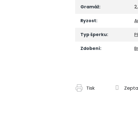
Gramáž
:
2
Ryzost
:
A
Typ šperku
:
P
Zdobení
:
Br
Tisk
Zepta