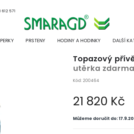
 612 571
ŠPERKY
PRSTENY
HODINY A HODINKY
DALŠÍ KA
Topazový přív
utěrka zdarm
Kód:
200464
21 820 Kč
Měrná
cena:
Můžeme doručit do:
17.9.2