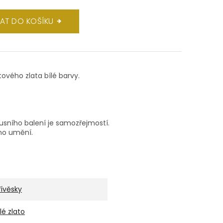
DAT DO KOŠÍKU
átového zlata bílé barvy.
xusního balení je samozřejmostí.
ho umění.
řívěsky
ílé zlato