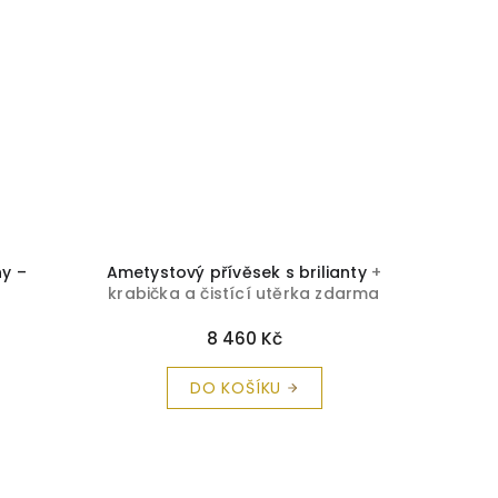
ny –
Ametystový přívěsek s brilianty
+
Zlatý p
krabička a čistící utěrka zdarma
8 460 Kč
DO KOŠÍKU