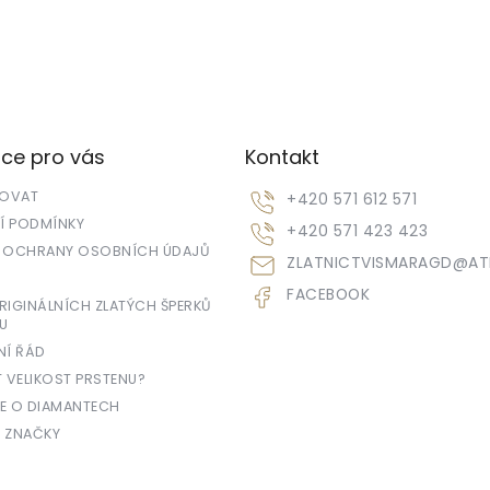
ce pro vás
Kontakt
POVAT
+420 571 612 571
 PODMÍNKY
+420 571 423 423
 OCHRANY OSOBNÍCH ÚDAJŮ
ZLATNICTVISMARAGD
@
AT
FACEBOOK
IGINÁLNÍCH ZLATÝCH ŠPERKŮ
U
NÍ ŘÁD
T VELIKOST PRSTENU?
E O DIAMANTECH
 ZNAČKY