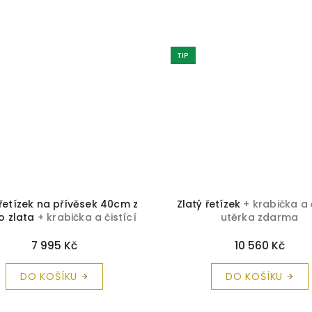
TIP
 řetízek na přívěsek 40cm z
Zlatý řetízek
+ krabička a 
o zlata
+ krabička a čistící
utěrka zdarma
utěrka zdarma
7 995 Kč
10 560 Kč
DO KOŠÍKU
DO KOŠÍKU