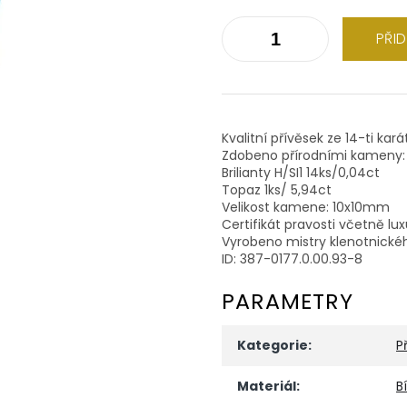
PŘI
Kvalitní přívěsek ze 14-ti kar
Zdobeno přírodními kameny:
Brilianty H/SI1 14ks/0,04ct
Topaz 1ks/ 5,94ct
Velikost kamene: 10x10mm
Certifikát pravosti včetně lu
Vyrobeno mistry klenotnické
ID: 387-0177.0.00.93-8
PARAMETRY
Kategorie
:
P
Materiál
:
B