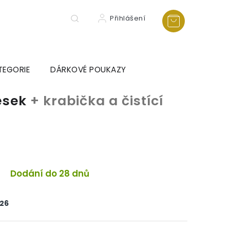
Přihlášení
TEGORIE
DÁRKOVÉ POUKAZY
ěsek
+ krabička a čistící
a
Dodání do 28 dnů
026