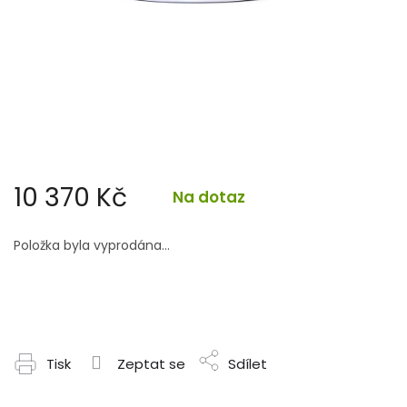
10 370 Kč
Na dotaz
Měrná
cena:
Položka byla vyprodána…
Tisk
Zeptat se
Sdílet