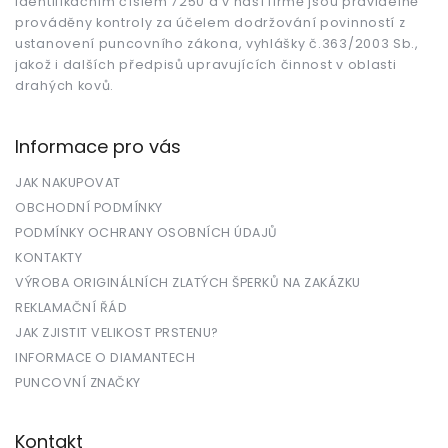
identifikačním číslem 7250 a v naší firmě jsou pravidelně
prováděny kontroly za účelem dodržování povinností z
ustanovení puncovního zákona, vyhlášky č.363/2003 Sb.,
jakož i dalších předpisů upravujících činnost v oblasti
drahých kovů.
Informace pro vás
JAK NAKUPOVAT
OBCHODNÍ PODMÍNKY
PODMÍNKY OCHRANY OSOBNÍCH ÚDAJŮ
KONTAKTY
VÝROBA ORIGINÁLNÍCH ZLATÝCH ŠPERKŮ NA ZAKÁZKU
REKLAMAČNÍ ŘÁD
JAK ZJISTIT VELIKOST PRSTENU?
INFORMACE O DIAMANTECH
PUNCOVNÍ ZNAČKY
Kontakt