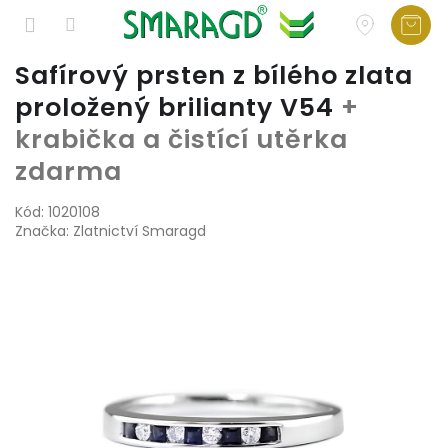
Přejít
Safírový prsten z bílého zlata
na
proložený brilianty V54
+
obsah
krabička a čistící utěrka
zdarma
Kód:
1020108
Značka:
Zlatnictví Smaragd