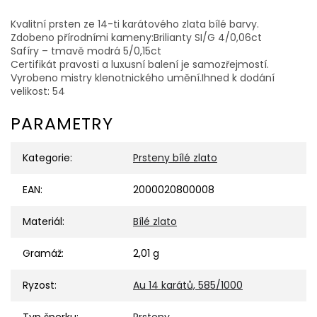
Kvalitní prsten ze 14-ti karátového zlata bílé barvy.
Zdobeno přírodními kameny:Brilianty SI/G 4/0,06ct
Safíry – tmavě modrá 5/0,15ct
Certifikát pravosti a luxusní balení je samozřejmostí.
Vyrobeno mistry klenotnického umění.Ihned k dodání
velikost: 54
PARAMETRY
Kategorie
:
Prsteny bílé zlato
EAN
:
2000020800008
Materiál
:
Bílé zlato
Gramáž
:
2,01 g
Ryzost
:
Au 14 karátů, 585/1000