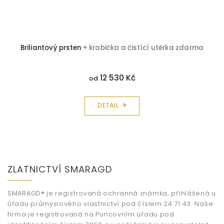
í
Briliantový prsten
+ krabička a čistící utěrka zdarma
12 530 Kč
od
DETAIL
Z
á
ZLATNICTVÍ SMARAGD
p
a
t
SMARAGD® je registrovaná ochranná známka, přihlášená u
Úřadu průmyslového vlastnictví pod číslem 24 71 43. Naše
í
firma je registrovaná na Puncovním úřadu pod