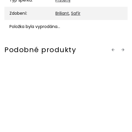
Typ šperku
:
Prsteny
Zdobení
:
Briliant
,
Safír
Položka byla vyprodána…
Previous
Next