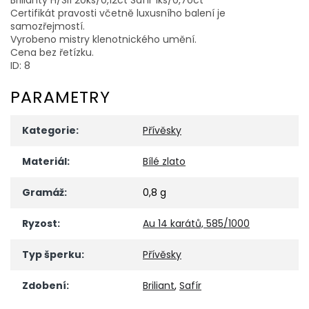
Certifikát pravosti včetně luxusního balení je
samozřejmostí.
Vyrobeno mistry klenotnického umění.
Cena bez řetízku.
ID: 8
PARAMETRY
Kategorie
:
Přívěsky
Materiál
:
Bílé zlato
Gramáž
:
0,8 g
Ryzost
:
Au 14 karátů, 585/1000
Typ šperku
:
Přívěsky
Zdobení
:
Briliant
,
Safír