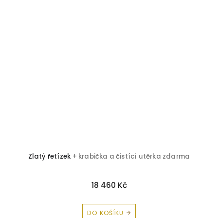
Zlatý řetízek
+ krabička a čistící utěrka zdarma
Z
18 460 Kč
DO KOŠÍKU