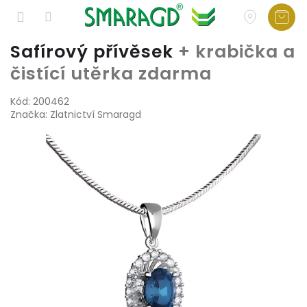
Přejít
Safírový přívěsek
+ krabička a
na
čistící utěrka zdarma
obsah
Kód:
200462
Značka:
Zlatnictví Smaragd