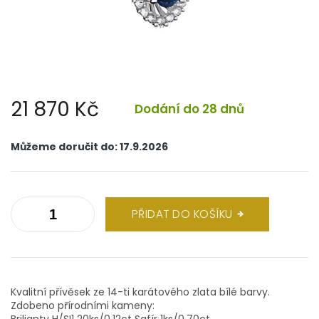
21 870 Kč
Dodání do 28 dnů
Měrná
cena:
Můžeme doručit do:
17.9.2026
PŘIDAT DO KOŠÍKU
Kvalitní přívěsek ze 14-ti karátového zlata bílé barvy.
Zdobeno přírodními kameny:
Brilianty H/SI1 20ks/0,12ct Safír 1ks/0,70ct