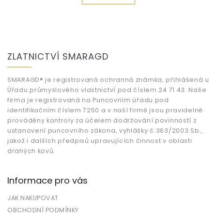
Z
á
ZLATNICTVÍ SMARAGD
p
a
t
SMARAGD® je registrovaná ochranná známka, přihlášená u
Úřadu průmyslového vlastnictví pod číslem 24 71 43. Naše
í
firma je registrovaná na Puncovním úřadu pod
identifikačním číslem 7250 a v naší firmě jsou pravidelně
prováděny kontroly za účelem dodržování povinností z
ustanovení puncovního zákona, vyhlášky č.363/2003 Sb.,
jakož i dalších předpisů upravujících činnost v oblasti
drahých kovů.
Informace pro vás
JAK NAKUPOVAT
OBCHODNÍ PODMÍNKY