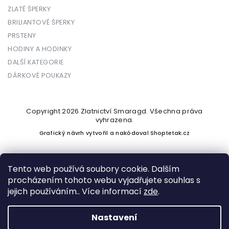
ZLATÉ ŠPERKY
BRILIANTOVÉ ŠPERKY
PRSTENY
HODINY A HODINKY
DALŠÍ KATEGORIE
DÁRKOVÉ POUKAZY
Copyright 2026
Zlatnictví Smaragd
. Všechna práva
vyhrazena.
Grafický návrh vytvořil a nakódoval
Shoptetak.cz
Tento web používá soubory cookie. Dalším
procházením tohoto webu vyjadřujete souhlas s
Vytvořil Shoptet
jejich používáním.. Více informací
zde
.
Nastavení
Podle zákona o evidenci tržeb je prodávající povinen vystavit