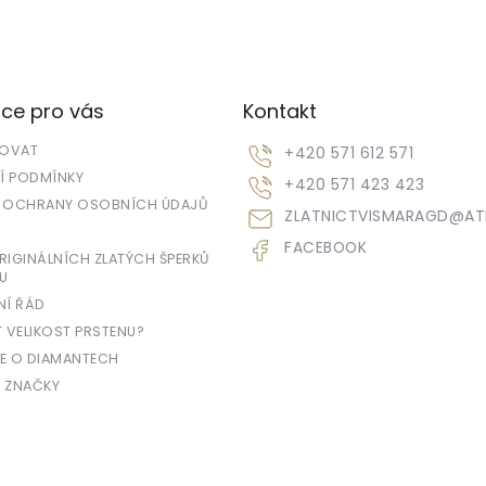
ce pro vás
Kontakt
POVAT
+420 571 612 571
 PODMÍNKY
+420 571 423 423
 OCHRANY OSOBNÍCH ÚDAJŮ
ZLATNICTVISMARAGD
@
AT
FACEBOOK
IGINÁLNÍCH ZLATÝCH ŠPERKŮ
U
NÍ ŘÁD
T VELIKOST PRSTENU?
E O DIAMANTECH
 ZNAČKY