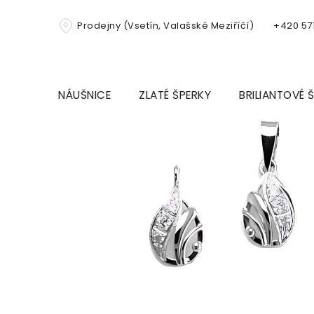
Přejít
na
Prodejny (Vsetín, Valašské Meziříčí)
+420 571
obsah
NÁUŠNICE
ZLATÉ ŠPERKY
BRILIANTOVÉ 