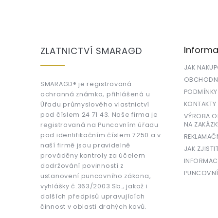
Z
á
p
a
Informa
ZLATNICTVÍ SMARAGD
t
í
JAK NAKU
OBCHODNÍ
SMARAGD® je registrovaná
PODMÍNKY
ochranná známka, přihlášená u
KONTAKTY
Úřadu průmyslového vlastnictví
pod číslem 24 71 43. Naše firma je
VÝROBA OR
NA ZAKÁZK
registrovaná na Puncovním úřadu
pod identifikačním číslem 7250 a v
REKLAMAČ
naší firmě jsou pravidelně
JAK ZJISTI
prováděny kontroly za účelem
INFORMAC
dodržování povinností z
PUNCOVNÍ
ustanovení puncovního zákona,
vyhlášky č.363/2003 Sb., jakož i
dalších předpisů upravujících
činnost v oblasti drahých kovů.