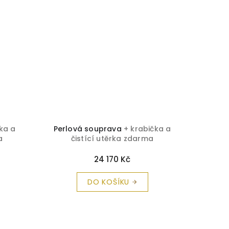
ka a
Perlová souprava
+ krabička a
Brilian
a
čistící utěrka zdarma
č
24 170 Kč
DO KOŠÍKU