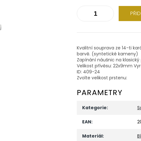
PŘI
Kvalitní souprava ze 14-ti kar
barvě. (syntetické kameny)
Zapínání náušnic na klasický 
Velikost přívěsu: 22x9mm Vyro
ID: 409-24
Zvolte velikost prstenu:
PARAMETRY
Kategorie
:
S
EAN
:
2
Materiál
:
B