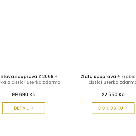
iantová souprava Z 2068
+
Zlatá souprava
+ krabič
čka a čistící utěrka zdarma
čistící utěrka zdarm
99 690 Kč
22 550 Kč
DETAIL
DO KOŠÍKU