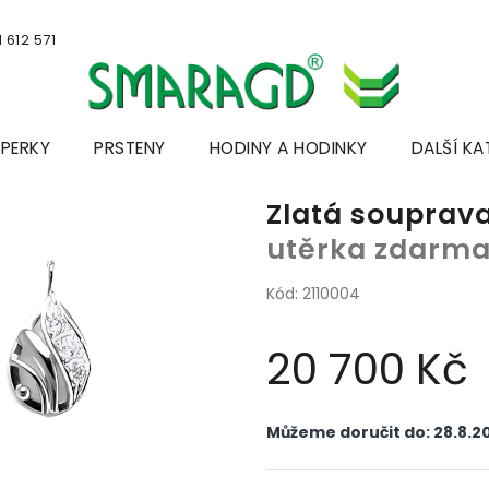
 612 571
ŠPERKY
PRSTENY
HODINY A HODINKY
DALŠÍ KA
Zlatá souprav
utěrka zdarm
Kód:
2110004
20 700 Kč
Měrná
cena:
Můžeme doručit do:
28.8.2