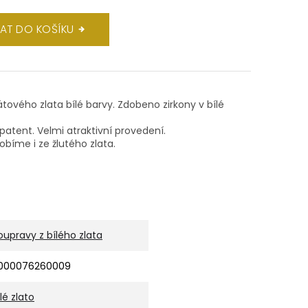
DAT DO KOŠÍKU
átového zlata bílé barvy. Zdobeno zirkony v bílé
patent. Velmi atraktivní provedení.
bíme i ze žlutého zlata.
oupravy z bílého zlata
000076260009
ílé zlato