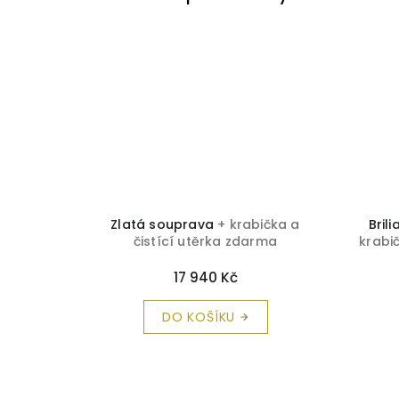
abička a
Zlatá souprava
+ krabička a
Bril
rma
čistící utěrka zdarma
krabi
17 940 Kč
DO KOŠÍKU