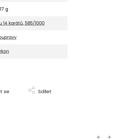
,17 g
u 14 karátů, 585/1000
oupravy
irkon
t se
Sdílet
Previous
Next