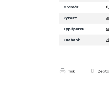
Gramáž
:
6
Ryzost
:
A
Typ šperku
:
S
Zdobení
:
Z
Tisk
Zepta