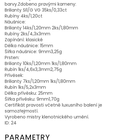
barvy.Zdobeno pravými kameny:
Brilianty SI1/G VG 35ks/0,33ct
Rubíny 4ks/1,20ct
Náušnice:
Brilianty 14ks/1,20mm 2ks/1,80mm
Rubíny 2ks/4,3x3mm
Zapínání: klasické
Délka náušnice: 15mm
Šířka náušnice: 9mm3,25g
Prsten:
Brilianty 10ks/1,20mm 1ks/1,80mm
Rubín 1ks/4,6x3,3mm2,75g
Přívěsek:
Brilianty 7ks/1,20mm 1ks/1,80mm
Rubín 1ks/5,2x3mm
Délka přívěsku: 25mm
Šířka přívěsku: 9mm1,70g
Certifikát pravosti včetně luxusního balení je
samozřejmostí.
Vyrobeno mistry klenotnického umění.
ID: 24
PARAMETRY