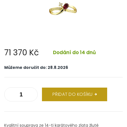
71 370 Kč
Dodání do 14 dnů
Měrná
cena:
Můžeme doručit do:
28.8.2026
PŘIDAT DO KOŠÍKU
Kvalitní souprava ze 14-ti karátového zlata žluté