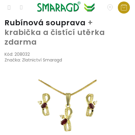
Přejít
Rubínová souprava
+
na
krabička a čistící utěrka
obsah
zdarma
Kód:
208032
Značka:
Zlatnictví Smaragd