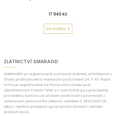
17 940 Kč
DO KOŠÍKU
Z
á
ZLATNICTVÍ SMARAGD
p
a
t
SMARAGD® je registrovaná ochranná známka, přihlášená u
Úřadu průmyslového vlastnictví pod číslem 24 71 43. Naše
í
firma je registrovaná na Puncovním úřadu pod
identifikačním číslem 7250 a v naší firmě jsou pravidelně
prováděny kontroly za účelem dodržování povinností z
ustanovení puncovního zákona, vyhlášky č.363/2003 Sb.,
jakož i dalších předpisů upravujících činnost v oblasti
drahých kovů.