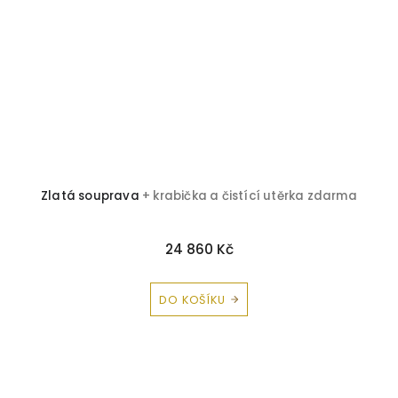
Zlatá souprava
+ krabička a čistící utěrka zdarma
24 860 Kč
DO KOŠÍKU
Z