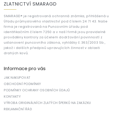
á
ZLATNICTVÍ SMARAGD
p
a
t
SMARAGD® je registrovaná ochranná známka, přihlášená u
Úřadu průmyslového vlastnictví pod číslem 24 71 43. Naše
í
firma je registrovaná na Puncovním úřadu pod
identifikačním číslem 7250 a v naší firmě jsou pravidelně
prováděny kontroly za účelem dodržování povinností z
ustanovení puncovního zákona, vyhlášky č.363/2003 Sb.,
jakož i dalších předpisů upravujících činnost v oblasti
drahých kovů.
Informace pro vás
JAK NAKUPOVAT
OBCHODNÍ PODMÍNKY
PODMÍNKY OCHRANY OSOBNÍCH ÚDAJŮ
KONTAKTY
VÝROBA ORIGINÁLNÍCH ZLATÝCH ŠPERKŮ NA ZAKÁZKU
REKLAMAČNÍ ŘÁD