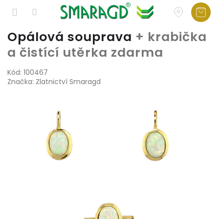
Přejít
Opálová souprava
+ krabička
na
a čistící utěrka zdarma
obsah
Kód:
100467
Značka:
Zlatnictví Smaragd