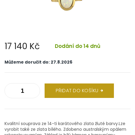
17 140 Kč
Dodání do 14 dnů
Měrná
cena:
Můžeme doručit do:
27.8.2026
PŘIDAT DO KOŠÍKU
Kvalitní souprava ze 14-ti karátového zlata žluté barvy.Lze
vyrobit také ze zlata bílého. Zdobeno australským opálem
rekonstruovaným. Základ je bílý kámen s barevným-