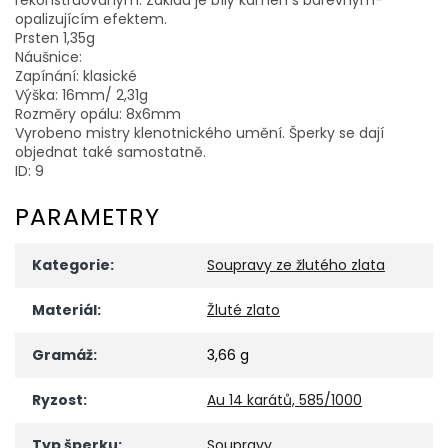
opalizujícím efektem.
Prsten 1,35g
Náušnice:
Zapínání: klasické
Výška: 16mm/ 2,31g
Rozměry opálu: 8x6mm
Vyrobeno mistry klenotnického umění. Šperky se dají
objednat také samostatně.
ID: 9
PARAMETRY
Kategorie
:
Soupravy ze žlutého zlata
Materiál
:
Žluté zlato
Gramáž
:
3,66 g
Ryzost
:
Au 14 karátů, 585/1000
Typ šperku
:
Soupravy