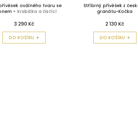
 přívěsek oválného tvaru se
Stříbrný přívěšek z čes
konem
+ krabička a čistící
granátu-Kočka
utěrka zdarma
3 290 Kč
2 130 Kč
DO KOŠÍKU
DO KOŠÍKU