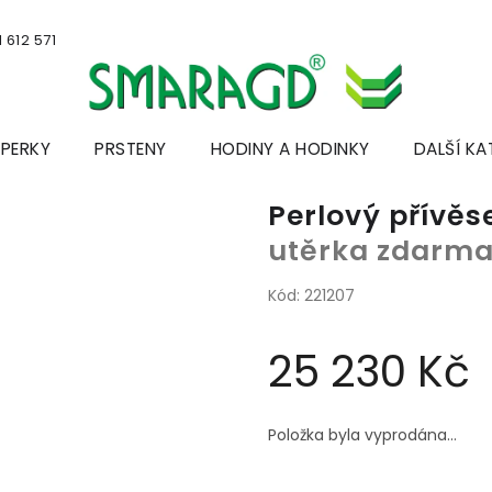
 612 571
ŠPERKY
PRSTENY
HODINY A HODINKY
DALŠÍ KA
Perlový přívě
utěrka zdarm
Kód:
221207
25 230 Kč
Měrná
cena:
Položka byla vyprodána…