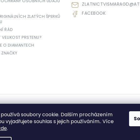
 OCHRANY OSOBNÍCH ÚDAJŮ
ZLATNICTVISMARAGD
@
AT
FACEBOOK
IGINÁLNÍCH ZLATÝCH ŠPERKŮ
U
NÍ ŘÁD
T VELIKOST PRSTENU?
E O DIAMANTECH
 ZNAČKY
yhrazena.
používá soubory cookie. Dalším procházením
S
 vyjadřujete souhlas s jejich používáním.. Více
zde
.
e prodávající povinen vystavit kupujícímu účtenku. Zároveň je povinen zae