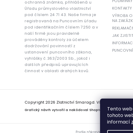
PODMÍNKY
ochranná známka, přihlášená u
KONTAKTY
Úřadu průmyslového vlastnictví
pod číslem 24 71 43. Naše firma je
VÝROBA OR
NA ZAKÁZK
registrovaná na Puncovním úřadu
pod identifikačním číslem 7250 a v
REKLAMAČ
naší firmě jsou pravidelně
JAK ZJISTI
prováděny kontroly za účelem
INFORMAC
dodržování povinností z
PUNCOVNÍ
ustanovení puncovního zákona,
vyhlášky č.363/2003 Sb., jakož i
dalších předpisů upravujících
činnost v oblasti drahých kovů.
Copyright 2026
Zlatnictví Smaragd
. Všechna práva v
Tento web 
Grafický návrh vytvořil a nakódoval
Shoptetak.cz
tohoto webu
informací
Podle zákona o evidenci tržeb j