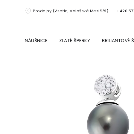
Přejít
na
Prodejny (Vsetín, Valašské Meziříčí)
+420 571
obsah
NÁUŠNICE
ZLATÉ ŠPERKY
BRILIANTOVÉ 