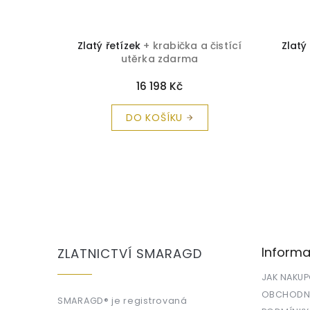
 čistící
Zlatý řetízek
+ krabička a čistící
Zlatý
utěrka zdarma
16 198 Kč
DO KOŠÍKU
Z
á
p
a
Informa
ZLATNICTVÍ SMARAGD
t
í
JAK NAKU
OBCHODNÍ
SMARAGD® je registrovaná