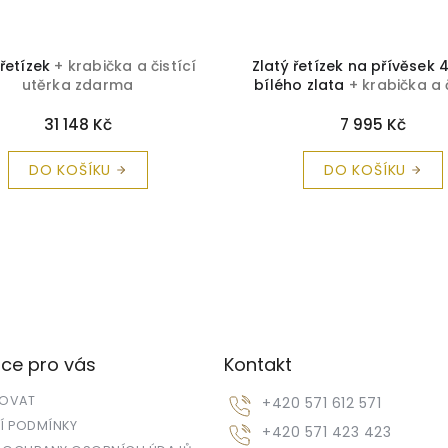
 řetízek
+ krabička a čistící
Zlatý řetízek na přívěsek 
utěrka zdarma
bílého zlata
+ krabička a 
utěrka zdarma
31 148 Kč
7 995 Kč
DO KOŠÍKU
DO KOŠÍKU
ce pro vás
Kontakt
POVAT
+420 571 612 571
 PODMÍNKY
+420 571 423 423