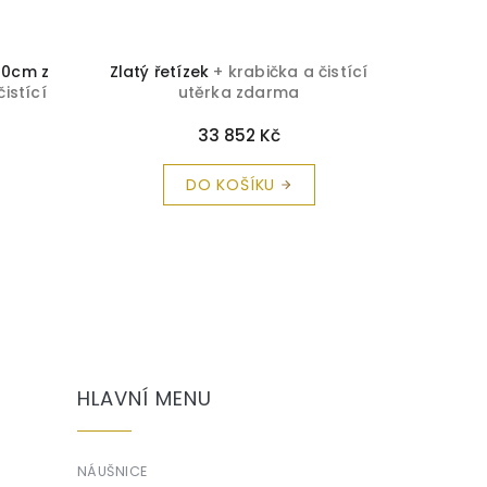
40cm z
Zlatý řetízek
+ krabička a čistící
Zlatý ř
čistící
utěrka zdarma
33 852 Kč
DO KOŠÍKU
HLAVNÍ MENU
NÁUŠNICE