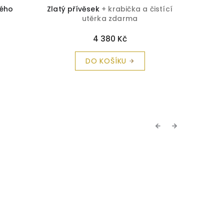
kého
Zlatý přívěsek
+ krabička a čistící
Zlatý p
utěrka zdarma
4 380 Kč
DO KOŠÍKU
Previous
Next
TIP