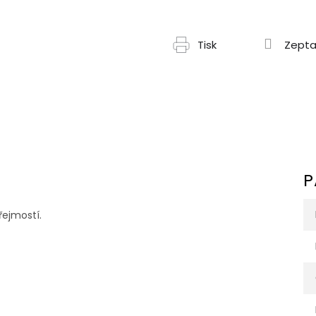
Tisk
Zepta
P
řejmostí.