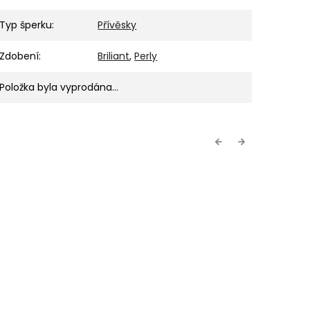
Typ šperku
:
Přívěsky
Zdobení
:
Briliant
,
Perly
Položka byla vyprodána…
Previous
Next