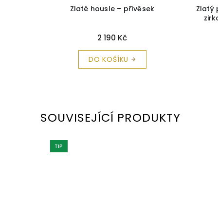
řívěsek
Zlaté housle – přívěsek
Zlatý
zir
2 190 Kč
DO KOŠÍKU
SOUVISEJÍCÍ PRODUKTY
TIP