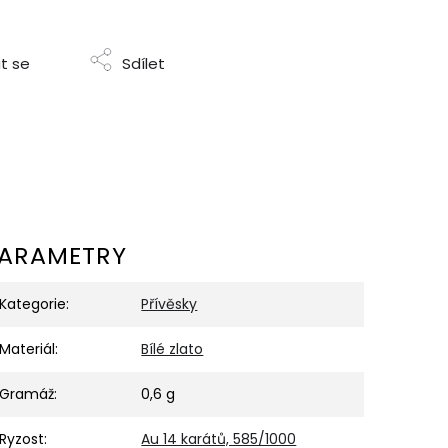
t se
Sdílet
ARAMETRY
Kategorie
:
Přívěsky
Materiál
:
Bílé zlato
Gramáž
:
0,6 g
Ryzost
:
Au 14 karátů, 585/1000