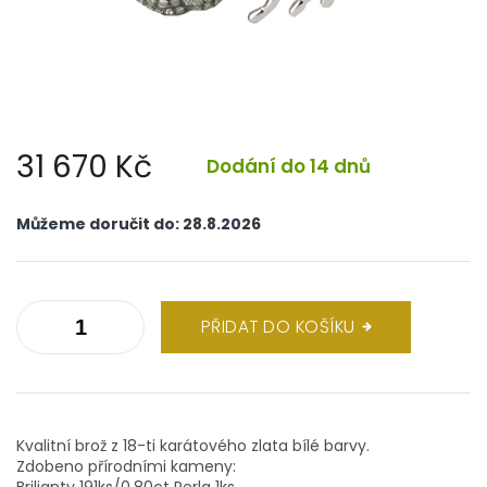
31 670 Kč
Dodání do 14 dnů
Měrná
cena:
Můžeme doručit do:
28.8.2026
PŘIDAT DO KOŠÍKU
Kvalitní brož z 18-ti karátového zlata bílé barvy.
Zdobeno přírodními kameny:
Brilianty 191ks/0,80ct Perla 1ks