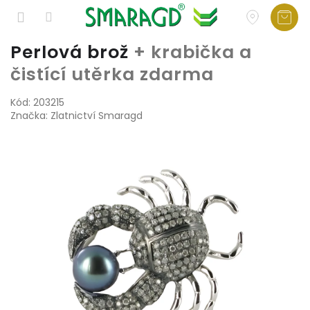
Přejít
Perlová brož
+ krabička a
na
čistící utěrka zdarma
obsah
Kód:
203215
Značka:
Zlatnictví Smaragd