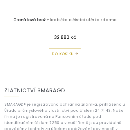
Granátová brož
+ krabička a čistící utěrka zdarma
B
32 880 Kč
DO KOŠÍKU
Z
á
ZLATNICTVÍ SMARAGD
p
a
t
SMARAGD® je registrovaná ochranná známka, přihlášená u
Úřadu průmyslového vlastnictví pod číslem 24 71 43. Naše
í
firma je registrovaná na Puncovním úřadu pod
identifikačním číslem 7250 a v naší firmě jsou pravidelně
prováděny kontroly za účelem dodržování povinností z