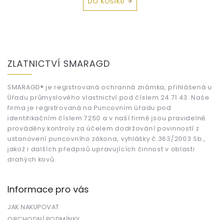
DO KOŠÍKU
Z
á
ZLATNICTVÍ SMARAGD
p
a
t
SMARAGD® je registrovaná ochranná známka, přihlášená u
Úřadu průmyslového vlastnictví pod číslem 24 71 43. Naše
í
firma je registrovaná na Puncovním úřadu pod
identifikačním číslem 7250 a v naší firmě jsou pravidelně
prováděny kontroly za účelem dodržování povinností z
ustanovení puncovního zákona, vyhlášky č.363/2003 Sb.,
jakož i dalších předpisů upravujících činnost v oblasti
drahých kovů.
Informace pro vás
JAK NAKUPOVAT
OBCHODNÍ PODMÍNKY