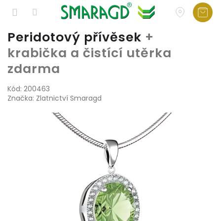
Přejít
Peridotový přívěsek
+
na
krabička a čistící utěrka
obsah
zdarma
Kód:
200463
Značka:
Zlatnictví Smaragd