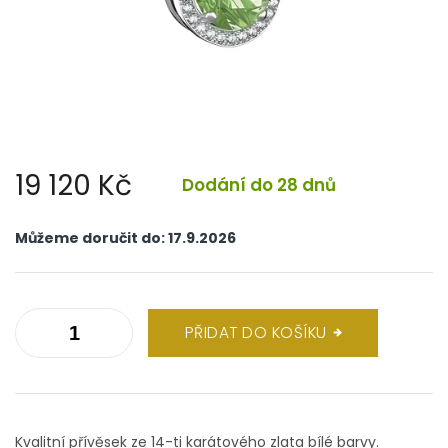
19 120 Kč
Dodání do 28 dnů
Měrná
cena:
Můžeme doručit do:
17.9.2026
PŘIDAT DO KOŠÍKU
Kvalitní přívěsek ze 14-ti karátového zlata bílé barvy.