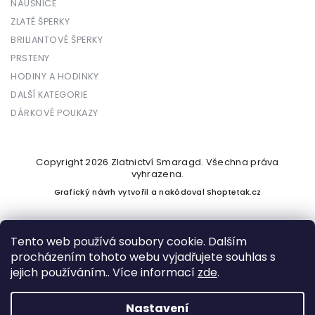
NÁUŠNICE
ZLATÉ ŠPERKY
BRILIANTOVÉ ŠPERKY
PRSTENY
HODINY A HODINKY
DALŠÍ KATEGORIE
DÁRKOVÉ POUKAZY
Copyright 2026
Zlatnictví Smaragd
. Všechna práva
vyhrazena.
Grafický návrh vytvořil a nakódoval
Shoptetak.cz
Tento web používá soubory cookie. Dalším
procházením tohoto webu vyjadřujete souhlas s
Vytvořil Shoptet
jejich používáním.. Více informací
zde
.
Nastavení