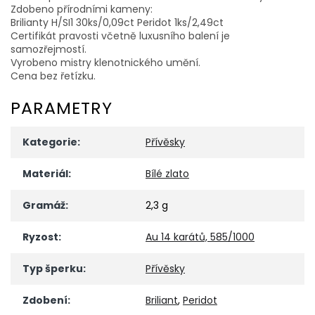
Zdobeno přírodními kameny:
Brilianty H/SI1 30ks/0,09ct Peridot 1ks/2,49ct
Certifikát pravosti včetně luxusního balení je
samozřejmostí.
Vyrobeno mistry klenotnického umění.
Cena bez řetízku.
PARAMETRY
Kategorie
:
Přívěsky
Materiál
:
Bílé zlato
Gramáž
:
2,3 g
Ryzost
:
Au 14 karátů, 585/1000
Typ šperku
:
Přívěsky
Zdobení
:
Briliant
,
Peridot