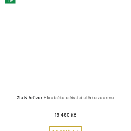
TIP
 a
Zlatý řetízek
+ krabička a čistící utěrka zdarma
18 460 Kč