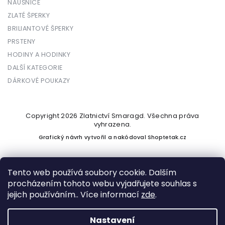
NÁUŠNICE
ZLATÉ ŠPERKY
BRILIANTOVÉ ŠPERKY
PRSTENY
HODINY A HODINKY
DALŠÍ KATEGORIE
DÁRKOVÉ POUKAZY
Copyright 2026
Zlatnictví Smaragd
. Všechna práva
vyhrazena.
Grafický návrh vytvořil a nakódoval
Shoptetak.cz
Tento web používá soubory cookie. Dalším
procházením tohoto webu vyjadřujete souhlas s
Vytvořil Shoptet
jejich používáním.. Více informací
zde
.
Nastavení