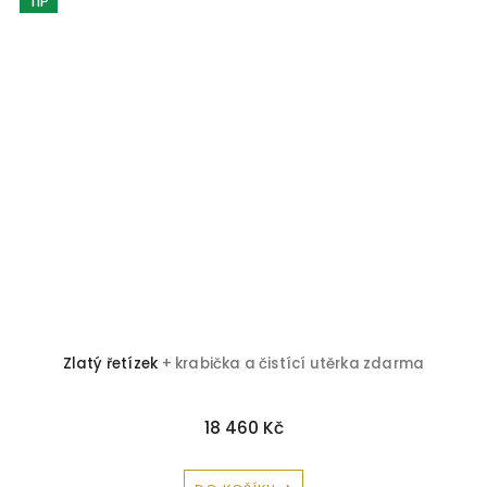
TIP
 a
Zlatý řetízek
+ krabička a čistící utěrka zdarma
18 460 Kč