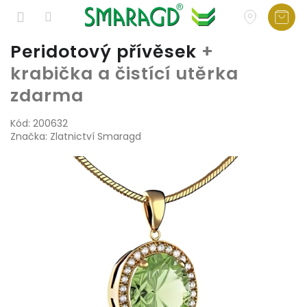
Přejít
Peridotový přívěsek
+
na
krabička a čistící utěrka
obsah
zdarma
Kód:
200632
Značka:
Zlatnictví Smaragd