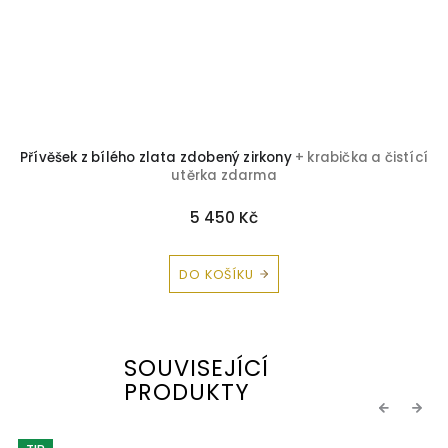
a
Přívěšek z bílého zlata zdobený zirkony
+ krabička a čistící
utěrka zdarma
5 450 Kč
DO KOŠÍKU
SOUVISEJÍCÍ
PRODUKTY
Previous
Next