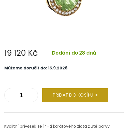
19 120 Kč
Dodání do 28 dnů
Měrná
cena:
Můžeme doručit do:
15.9.2026
PŘIDAT DO KOŠÍKU
Kvalitní přívěsek ze 14-ti karátového zlata žluté barvy.