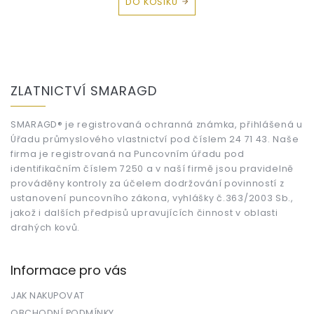
DO KOŠÍKU
Z
á
ZLATNICTVÍ SMARAGD
p
a
t
SMARAGD® je registrovaná ochranná známka, přihlášená u
Úřadu průmyslového vlastnictví pod číslem 24 71 43. Naše
í
firma je registrovaná na Puncovním úřadu pod
identifikačním číslem 7250 a v naší firmě jsou pravidelně
prováděny kontroly za účelem dodržování povinností z
ustanovení puncovního zákona, vyhlášky č.363/2003 Sb.,
jakož i dalších předpisů upravujících činnost v oblasti
drahých kovů.
Informace pro vás
JAK NAKUPOVAT
OBCHODNÍ PODMÍNKY