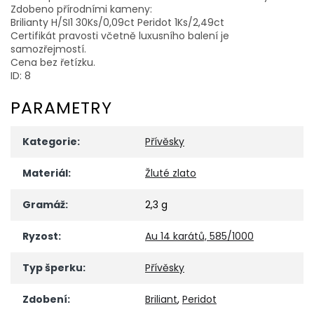
Zdobeno přírodními kameny:
Brilianty H/SI1 30Ks/0,09ct Peridot 1Ks/2,49ct
Certifikát pravosti včetně luxusního balení je
samozřejmostí.
Cena bez řetízku.
ID: 8
PARAMETRY
Kategorie
:
Přívěsky
Materiál
:
Žluté zlato
Gramáž
:
2,3 g
Ryzost
:
Au 14 karátů, 585/1000
Typ šperku
:
Přívěsky
Zdobení
:
Briliant
,
Peridot