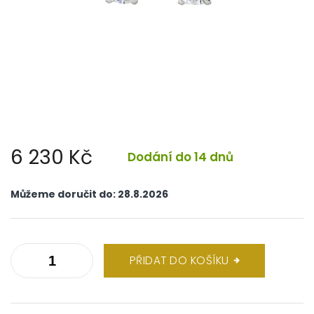
6 230 Kč
Dodání do 14 dnů
Měrná
cena:
Můžeme doručit do:
28.8.2026
PŘIDAT DO KOŠÍKU