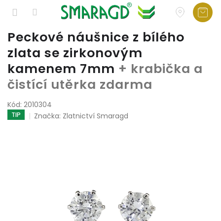
Přejít
Peckové náušnice z bílého
na
zlata se zirkonovým
obsah
kamenem 7mm
+ krabička a
čistící utěrka zdarma
Kód:
2010304
TIP
Značka:
Zlatnictví Smaragd