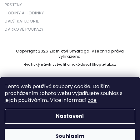
PRSTENY
HODINY A HODINKY
DALŠÍ KATEGORIE
DÁRKOVÉ POUKAZY
Copyright 2026
Zlatnictví Smaragd
. Všechna práva
vyhrazena.
Grafický návrh vytvořil a nakódoval
Shoptetak.cz
Tento web používá soubory cookie. Dalším
procházením tohoto webu vyjadřujete souhlas s
Vytvořil Shoptet
jejich používáním.. Více informací
zde
.
Nastavení
Podle zákona o evidenci tržeb je prodávající povinen vystavit
kupujícímu účtenku. Zároveň je povinen zaevidovat přijatou
tržbu u správce daně online; v případě technického výpadku
Souhlasím
pak nejpozději do 48 hodin.