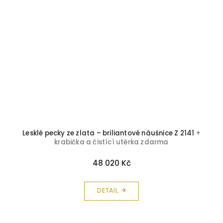
Lesklé pecky ze zlata – briliantové náušnice Z 2141
+
krabička a čistící utěrka zdarma
48 020 Kč
DETAIL