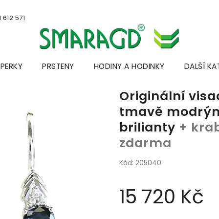
 612 571
ŠPERKY
PRSTENY
HODINY A HODINKY
DALŠÍ KA
Originální visa
tmavě modrým
brilianty
+ krab
zdarma
Kód:
205040
15 720 Kč
Měrná