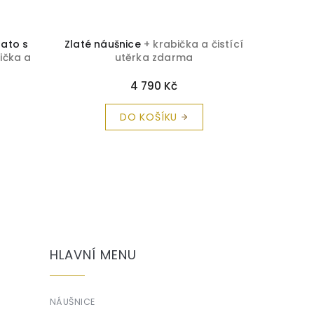
lato s
Zlaté náušnice
+ krabička a čistící
Elegantn
ička a
utěrka zdarma
se zář
a
č
4 790 Kč
DO KOŠÍKU
HLAVNÍ MENU
NÁUŠNICE