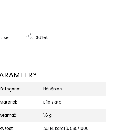
t se
Sdílet
ARAMETRY
Kategorie
:
Náušnice
Materiál
:
Bílé zlato
Gramáž
:
1,6 g
Ryzost
:
Au 14 karátů, 585/1000