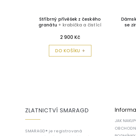
a čistící
Stříbrný přívěšek z českého
Dámské
granátu
+ krabička a čistící
se z
utěrka zdarma
krabi
2 900 Kč
DO KOŠÍKU
Z
á
p
a
Informa
ZLATNICTVÍ SMARAGD
t
í
JAK NAKU
OBCHODNÍ
SMARAGD® je registrovaná
PODMÍNKY