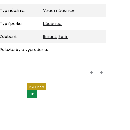
Typ náušnic
:
Visací náušnice
Typ šperku
:
Náušnice
Zdobení
:
Briliant
,
Safír
Položka byla vyprodána…
Previous
Next
NOVINKA
NOVINKA
TIP