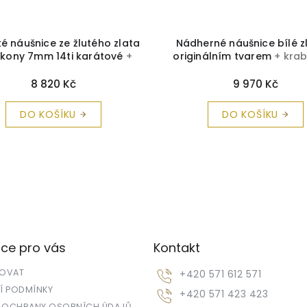
 náušnice ze žlutého zlata
Nádherné náušnice bílé z
irkony 7mm 14ti karátové
+
originálním tvarem
+ krab
čka a čistící utěrka zdarma
čistící utěrka zdarm
8 820 Kč
9 970 Kč
DO KOŠÍKU
DO KOŠÍKU
ce pro vás
Kontakt
POVAT
+420 571 612 571
 PODMÍNKY
+420 571 423 423
 OCHRANY OSOBNÍCH ÚDAJŮ