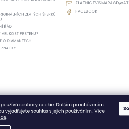
ZLATNICTVISMARAGD
@
AT
FACEBOOK
IGINÁLNÍCH ZLATÝCH ŠPERKŮ
U
NÍ ŘÁD
T VELIKOST PRSTENU?
E O DIAMANTECH
 ZNAČKY
yhrazena.
používá soubory cookie. Dalším procházením
S
 vyjadřujete souhlas s jejich používáním.. Více
zde
.
e prodávající povinen vystavit kupujícímu účtenku. Zároveň je povinen zae