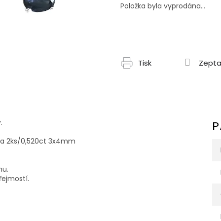
cena:
Položka byla vyprodána…
Tisk
Zepta
.
P
rva 2ks/0,520ct 3x4mm
nu.
řejmostí.