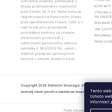
ochranná známka, přihlášená u
KONTAKTY
Úřadu průmyslového vlastnictví
pod číslem 24 71 43. Naše firma je
VÝROBA OR
NA ZAKÁZK
registrovaná na Puncovním úřadu
pod identifikačním číslem 7250 a v
REKLAMAČ
naší firmě jsou pravidelně
JAK ZJISTI
prováděny kontroly za účelem
INFORMAC
dodržování povinností z
PUNCOVNÍ
ustanovení puncovního zákona,
vyhlášky č.363/2003 Sb., jakož i
dalších předpisů upravujících
činnost v oblasti drahých kovů.
Copyright 2026
Zlatnictví Smaragd
. Všechna práva v
Tento web 
Grafický návrh vytvořil a nakódoval
Shoptetak.cz
tohoto webu
informací
Podle zákona o evidenci tržeb j