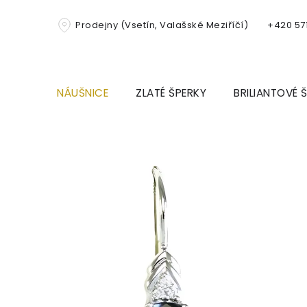
Přejít
na
Prodejny (Vsetín, Valašské Meziříčí)
+420 571
obsah
NÁUŠNICE
ZLATÉ ŠPERKY
BRILIANTOVÉ 