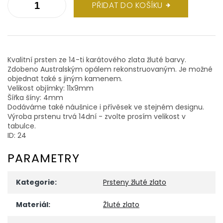
PŘIDAT DO KOŠÍKU
Kvalitní prsten ze 14-ti karátového zlata žluté barvy.
Zdobeno Australským opálem rekonstruovaným. Je možné
objednat také s jiným kamenem.
Velikost objímky: 11x9mm
Šířka šíny: 4mm
Dodáváme také náušnice i přívěsek ve stejném designu.
Výroba prstenu trvá 14dní - zvolte prosím velikost v
tabulce.
ID: 24
PARAMETRY
Kategorie
:
Prsteny žluté zlato
Materiál
:
Žluté zlato