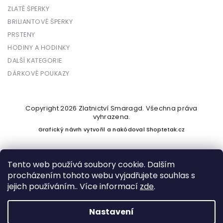
ZLATÉ ŠPERKY
BRILIANTOVÉ ŠPERKY
PRSTENY
HODINY A HODINKY
DALŠÍ KATEGORIE
DÁRKOVÉ POUKAZY
Copyright 2026
Zlatnictví Smaragd
. Všechna práva
vyhrazena.
Grafický návrh vytvořil a nakódoval
Shoptetak.cz
Tento web používá soubory cookie. Dalším
procházením tohoto webu vyjadřujete souhlas s
Vytvořil Shoptet
jejich používáním.. Více informací
zde
.
Nastavení
Podle zákona o evidenci tržeb je prodávající povinen vystavit