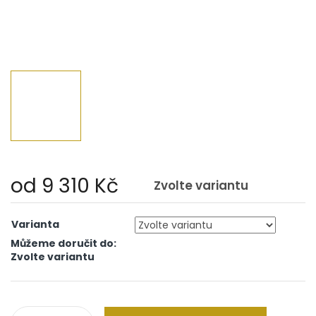
od
9 310 Kč
Zvolte variantu
Měrná
cena:
Varianta
Můžeme doručit do:
Zvolte variantu