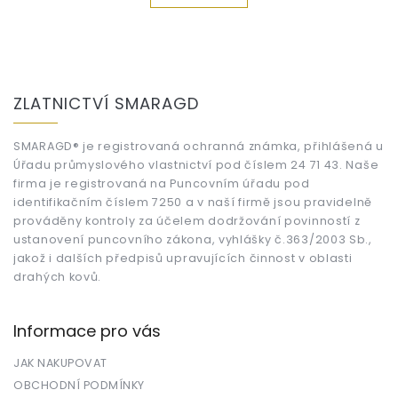
Z
á
ZLATNICTVÍ SMARAGD
p
a
t
SMARAGD® je registrovaná ochranná známka, přihlášená u
Úřadu průmyslového vlastnictví pod číslem 24 71 43. Naše
í
firma je registrovaná na Puncovním úřadu pod
identifikačním číslem 7250 a v naší firmě jsou pravidelně
prováděny kontroly za účelem dodržování povinností z
ustanovení puncovního zákona, vyhlášky č.363/2003 Sb.,
jakož i dalších předpisů upravujících činnost v oblasti
drahých kovů.
Informace pro vás
JAK NAKUPOVAT
OBCHODNÍ PODMÍNKY