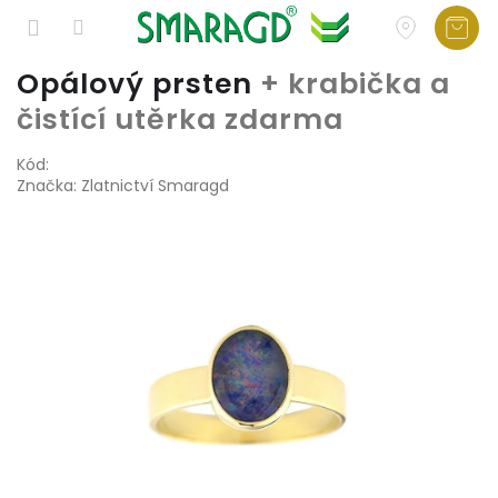
Přejít
Opálový prsten
+ krabička a
na
čistící utěrka zdarma
obsah
Kód:
Značka:
Zlatnictví Smaragd