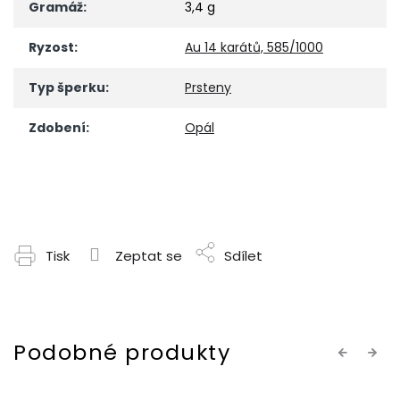
Gramáž
:
3,4 g
Ryzost
:
Au 14 karátů, 585/1000
Typ šperku
:
Prsteny
Zdobení
:
Opál
Tisk
Zeptat se
Sdílet
Previous
Next