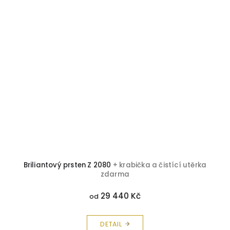
Briliantový prsten Z 2080
+ krabička a čistící utěrka
zdarma
29 440 Kč
od
DETAIL