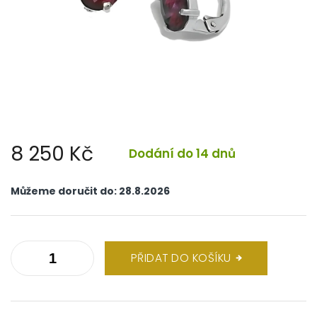
8 250 Kč
Dodání do 14 dnů
Měrná
cena:
Můžeme doručit do:
28.8.2026
PŘIDAT DO KOŠÍKU