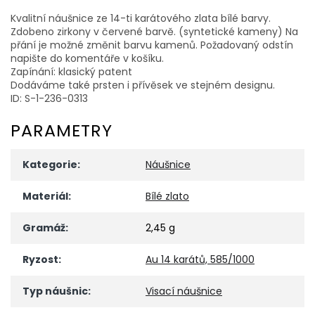
Kvalitní náušnice ze 14-ti karátového zlata bílé barvy.
Zdobeno zirkony v červené barvě. (syntetické kameny) Na
přání je možné změnit barvu kamenů. Požadovaný odstín
napište do komentáře v košíku.
Zapínání: klasický patent
Dodáváme také prsten i přívěsek ve stejném designu.
ID: S-1-236-0313
PARAMETRY
Kategorie
:
Náušnice
Materiál
:
Bílé zlato
Gramáž
:
2,45 g
Ryzost
:
Au 14 karátů, 585/1000
Typ náušnic
:
Visací náušnice