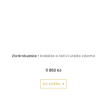
Zlaté náušnice
+ krabička a čistící utěrka zdarma
11 850 Kč
DO KOŠÍKU
Z