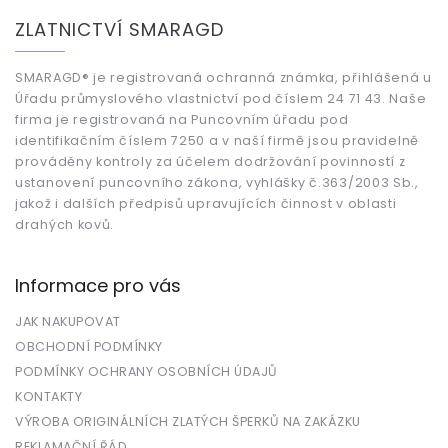
á
ZLATNICTVÍ SMARAGD
p
a
t
SMARAGD® je registrovaná ochranná známka, přihlášená u
Úřadu průmyslového vlastnictví pod číslem 24 71 43. Naše
í
firma je registrovaná na Puncovním úřadu pod
identifikačním číslem 7250 a v naší firmě jsou pravidelně
prováděny kontroly za účelem dodržování povinností z
ustanovení puncovního zákona, vyhlášky č.363/2003 Sb.,
jakož i dalších předpisů upravujících činnost v oblasti
drahých kovů.
Informace pro vás
JAK NAKUPOVAT
OBCHODNÍ PODMÍNKY
PODMÍNKY OCHRANY OSOBNÍCH ÚDAJŮ
KONTAKTY
VÝROBA ORIGINÁLNÍCH ZLATÝCH ŠPERKŮ NA ZAKÁZKU
REKLAMAČNÍ ŘÁD