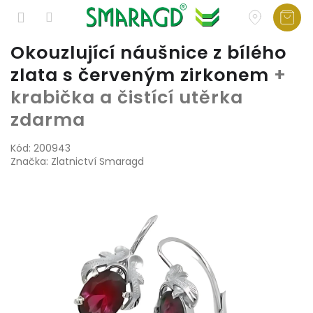
Přejít
Okouzlující náušnice z bílého
na
zlata s červeným zirkonem
+
obsah
krabička a čistící utěrka
zdarma
Kód:
200943
Značka:
Zlatnictví Smaragd