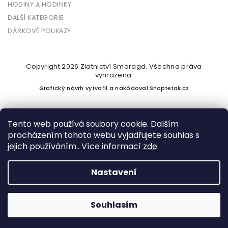
HODINY A HODINKY
DALŠÍ KATEGORIE
DÁRKOVÉ POUKAZY
Copyright 2026
Zlatnictví Smaragd
. Všechna práva
vyhrazena.
Grafický návrh vytvořil a nakódoval
Shoptetak.cz
Tento web používá soubory cookie. Dalším
procházením tohoto webu vyjadřujete souhlas s
Vytvořil Shoptet
jejich používáním.. Více informací
zde
.
Nastavení
Podle zákona o evidenci tržeb je prodávající povinen vystavit
kupujícímu účtenku. Zároveň je povinen zaevidovat přijatou
tržbu u správce daně online; v případě technického výpadku
Souhlasím
pak nejpozději do 48 hodin.