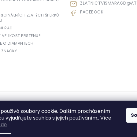
ZLATNICTVISMARAGD
@
AT
FACEBOOK
IGINÁLNÍCH ZLATÝCH ŠPERKŮ
U
NÍ ŘÁD
T VELIKOST PRSTENU?
E O DIAMANTECH
 ZNAČKY
yhrazena.
používá soubory cookie. Dalším procházením
S
 vyjadřujete souhlas s jejich používáním.. Více
zde
.
e prodávající povinen vystavit kupujícímu účtenku. Zároveň je povinen zae