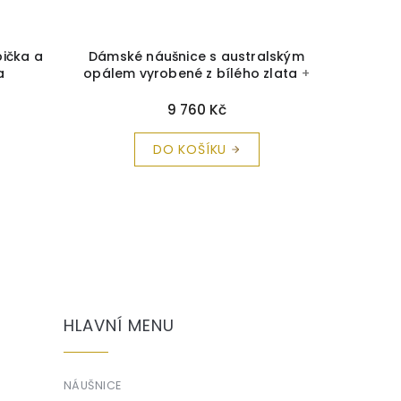
bička a
Dámské náušnice s australským
Náušn
a
opálem vyrobené z bílého zlata
+
zirkony
krabička a čistící utěrka zdarma
9 760 Kč
DO KOŠÍKU
HLAVNÍ MENU
NÁUŠNICE