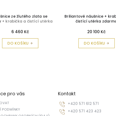
šnice ze žlutého zlata se
Briliantové náušnice + kra
ny
+ krabička a čistící utěrka
čistící utěrka zdarm
zdarma
6 460 Kč
20 100 Kč
DO KOŠÍKU
DO KOŠÍKU
ce pro vás
Kontakt
POVAT
+420 571 612 571
 PODMÍNKY
+420 571 423 423
 OCHRANY OSOBNÍCH ÚDAJŮ