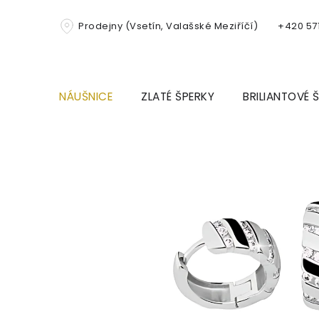
Přejít
na
Prodejny (Vsetín, Valašské Meziříčí)
+420 571
obsah
NÁUŠNICE
ZLATÉ ŠPERKY
BRILIANTOVÉ 