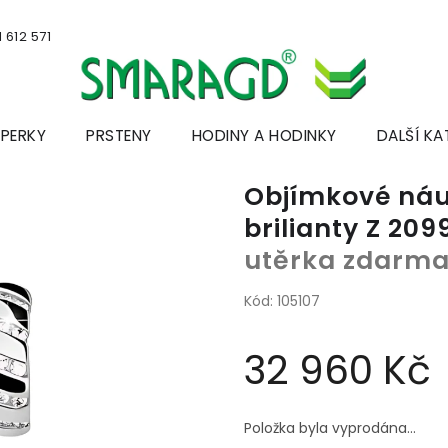
 612 571
ŠPERKY
PRSTENY
HODINY A HODINKY
DALŠÍ KA
Objímkové náuš
brilianty Z 209
utěrka zdarm
Kód:
105107
32 960 Kč
Měrná
cena:
Položka byla vyprodána…