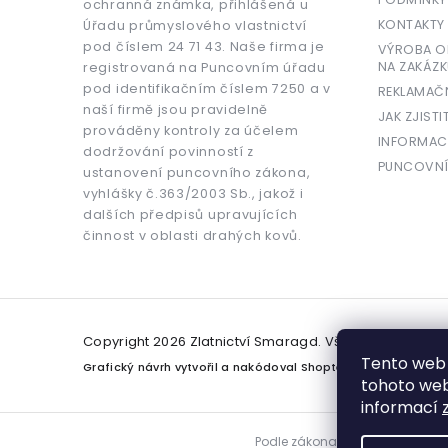
ochranná známka, přihlášená u
KONTAKTY
Úřadu průmyslového vlastnictví
pod číslem 24 71 43. Naše firma je
VÝROBA OR
NA ZAKÁZK
registrovaná na Puncovním úřadu
pod identifikačním číslem 7250 a v
REKLAMAČ
naší firmě jsou pravidelně
JAK ZJISTI
prováděny kontroly za účelem
INFORMAC
dodržování povinností z
PUNCOVNÍ
ustanovení puncovního zákona,
vyhlášky č.363/2003 Sb., jakož i
dalších předpisů upravujících
činnost v oblasti drahých kovů.
Copyright 2026
Zlatnictví Smaragd
. Všechna práva v
Tento web 
Grafický návrh vytvořil a nakódoval
Shoptetak.cz
tohoto webu
informací
Podle zákona o evidenci tržeb j