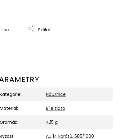
t se
Sdílet
ARAMETRY
Kategorie
:
Náušnice
Materiál
:
Bílé zlato
Gramáž
:
4,15 g
Ryzost
:
Au 14 karátů, 585/1000