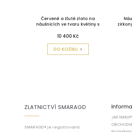
rabička a
Červené a žluté zlato na
Náu
rma
náušnicích ve tvaru květiny s
zirko
modrým zirkonem
+ krabička a
čistící utěrka zdarma
10 400 Kč
DO KOŠÍKU
Z
á
p
a
Informa
ZLATNICTVÍ SMARAGD
t
í
JAK NAKU
OBCHODNÍ
SMARAGD® je registrovaná
PODMÍNKY