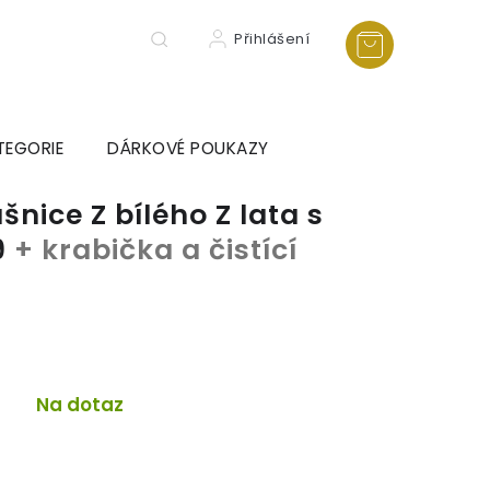
Přihlášení
TEGORIE
DÁRKOVÉ POUKAZY
nice Z bílého Z lata s
9
+ krabička a čistící
a
Na dotaz