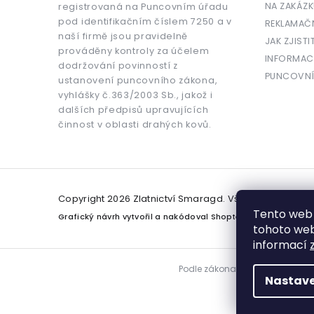
NA ZAKÁZK
registrovaná na Puncovním úřadu
pod identifikačním číslem 7250 a v
REKLAMAČ
naší firmě jsou pravidelně
JAK ZJISTI
prováděny kontroly za účelem
INFORMAC
dodržování povinností z
PUNCOVNÍ
ustanovení puncovního zákona,
vyhlášky č.363/2003 Sb., jakož i
dalších předpisů upravujících
činnost v oblasti drahých kovů.
Copyright 2026
Zlatnictví Smaragd
. Všechna práva v
Tento web 
Grafický návrh vytvořil a nakódoval
Shoptetak.cz
tohoto webu
informací
Podle zákona o evidenci tržeb j
Nastave