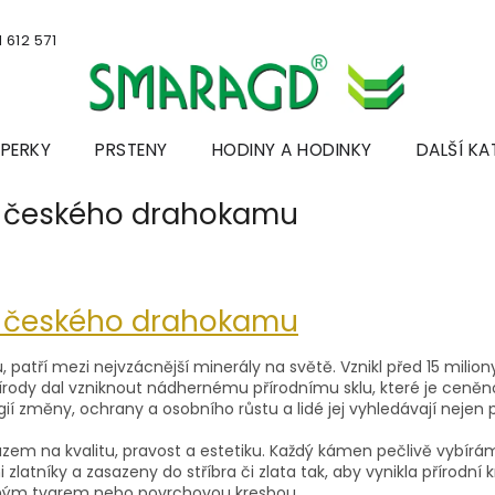
 612 571
ŠPERKY
PRSTENY
HODINY A HODINKY
DALŠÍ KA
lo českého drahokamu
lo českého drahokamu
patří mezi nejvzácnější minerály na světě. Vznikl před 15 milio
rody dal vzniknout nádhernému přírodnímu sklu, které je ceněno
rgií změny, ochrany a osobního růstu a lidé jej vyhledávají nejen 
zem na kvalitu, pravost a estetiku. Každý kámen pečlivě vybírám
zlatníky a zasazeny do stříbra či zlata tak, aby vynikla přírodní
tejným tvarem nebo povrchovou kresbou.