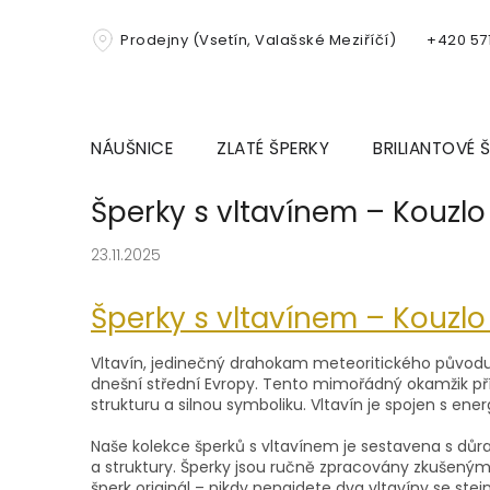
Přejít
na
Prodejny (Vsetín, Valašské Meziříčí)
+420 571
obsah
NÁUŠNICE
ZLATÉ ŠPERKY
BRILIANTOVÉ 
Šperky s vltavínem – Kouz
23.11.2025
Šperky s vltavínem – Kouz
Vltavín, jedinečný drahokam meteoritického původu, 
dnešní střední Evropy. Tento mimořádný okamžik pří
strukturu a silnou symboliku. Vltavín je spojen s ene
Naše kolekce šperků s vltavínem je sestavena s důra
a struktury. Šperky jsou ručně zpracovány zkušenými 
šperk originál – nikdy nenajdete dva vltavíny se s