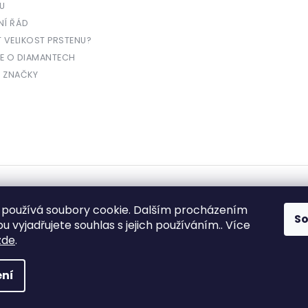
U
NÍ ŘÁD
T VELIKOST PRSTENU?
E O DIAMANTECH
 ZNAČKY
yhrazena.
používá soubory cookie. Dalším procházením
S
 vyjadřujete souhlas s jejich používáním.. Více
zde
.
e prodávající povinen vystavit kupujícímu účtenku. Zároveň je povinen zae
ní
daně online; v případě technického výpadku pak nejpozději do 48 hodin.