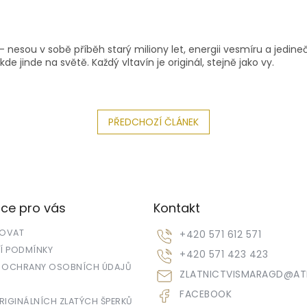
nesou v sobě příběh starý miliony let, energii vesmíru a jedinečn
e jinde na světě. Každý vltavín je originál, stejně jako vy.
PŘEDCHOZÍ ČLÁNEK
ce pro vás
Kontakt
POVAT
+420 571 612 571
 PODMÍNKY
+420 571 423 423
 OCHRANY OSOBNÍCH ÚDAJŮ
ZLATNICTVISMARAGD
@
AT
FACEBOOK
IGINÁLNÍCH ZLATÝCH ŠPERKŮ