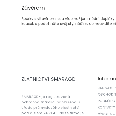
Závěrem
Šperky s vltavínem jsou více než jen módní doplňky – 
kousek a podtrhněte svůj styl něčím, co neuvidíte nikd
Z
á
p
a
Informa
ZLATNICTVÍ SMARAGD
t
í
JAK NAKU
OBCHODNÍ
SMARAGD® je registrovaná
PODMÍNKY
ochranná známka, přihlášená u
KONTAKTY
Úřadu průmyslového vlastnictví
pod číslem 24 71 43. Naše firma je
VÝROBA OR