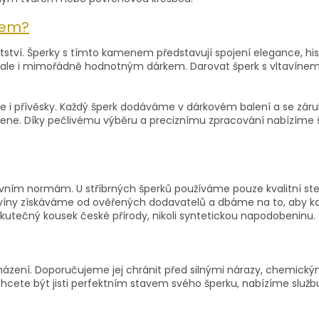
ínem?
tství. Šperky s tímto kamenem představují spojení elegance, hist
, ale i mimořádně hodnotným dárkem. Darovat šperk s vltavíne
ce i přívěsky. Každý šperk dodáváme v dárkovém balení a se zár
amene. Díky pečlivému výběru a preciznímu zpracování nabízíme 
ním normám. U stříbrných šperků používáme pouze kvalitní sterl
ltavíny získáváme od ověřených dodavatelů a dbáme na to, aby
e skutečný kousek české přírody, nikoli syntetickou napodobeninu.
zacházení. Doporučujeme jej chránit před silnými nárazy, chemický
hcete být jisti perfektním stavem svého šperku, nabízíme službu