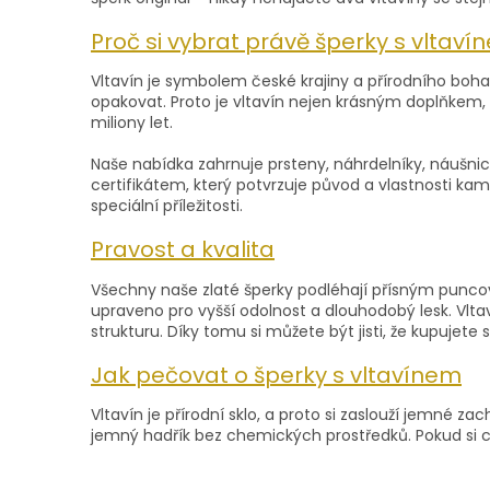
Proč si vybrat právě šperky s vltav
Vltavín je symbolem české krajiny a přírodního boha
opakovat. Proto je vltavín nejen krásným doplňkem
miliony let.
Naše nabídka zahrnuje prsteny, náhrdelníky, náušni
certifikátem, který potvrzuje původ a vlastnosti k
speciální příležitosti.
Pravost a kvalita
Všechny naše zlaté šperky podléhají přísným puncov
upraveno pro vyšší odolnost a dlouhodobý lesk. V
strukturu. Díky tomu si můžete být jisti, že kupujet
Jak pečovat o šperky s vltavínem
Vltavín je přírodní sklo, a proto si zaslouží jemné 
jemný hadřík bez chemických prostředků. Pokud si c