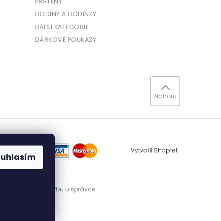
PRSTENY
HODINY A HODINKY
DALŠÍ KATEGORIE
DÁRKOVÉ POUKAZY
Nahoru
Vytvořil Shoptet
ouhlasím
vidovat přijatou tržbu u správce