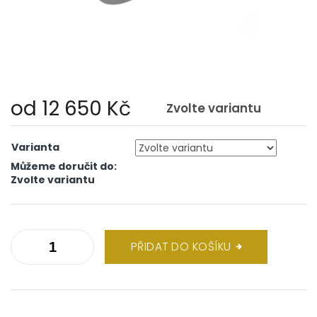
od
12 650 Kč
Zvolte variantu
Měrná
cena:
Varianta
Můžeme doručit do:
Zvolte variantu
PŘIDAT DO KOŠÍKU