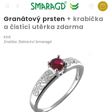
Přejít
Granátový prsten
+ krabička
na
a čistící utěrka zdarma
obsah
Kód:
Značka:
Zlatnictví Smaragd