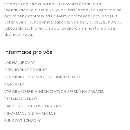
firma je registrovaná na Puncovním úřadu pod
identifikačním číslem 7250 a v naší firmě jsou pravidelně
prováděny kontroly za účelem dodržování povinností z
ustanovení puncovního zákona, vyhlášky č.363/2003 Sb.,
jakož i dalších předpisů upravujících činnost v oblasti
drahých kovů.
Informace pro vás
JAK NAKUPOVAT
OBCHODNÍ PODMÍNKY
PODMÍNKY OCHRANY OSOBNÍCH ÚDAJŮ
KONTAKTY
VÝROBA ORIGINÁLNÍCH ZLATÝCH ŠPERKŮ NA ZAKÁZKU
REKLAMAČNÍ ŘÁD
JAK ZJISTIT VELIKOST PRSTENU?
INFORMACE O DIAMANTECH
PUNCOVNÍ ZNAČKY