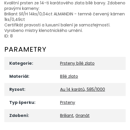
Kvalitní prsten ze 14-ti karátového zlata bílé barvy. Zdobeno
pravými kameny:
Briliant SI1/H 14ks/0,04ct ALMANDIN - temně červený kámen
1ks/0,49ct
Certifikát pravosti a luxusní balení je samozřejmostí.
Vyrobeno mistry klenotnického umění.
ID: 8
PARAMETRY
Kategorie
:
Prsteny bílé zlato
Materiál
:
Bílé zlato
Ryzost
:
Au 14 karátů, 585/1000
Typ šperku
:
Prsteny
Zdobení
:
Briliant
,
Granát