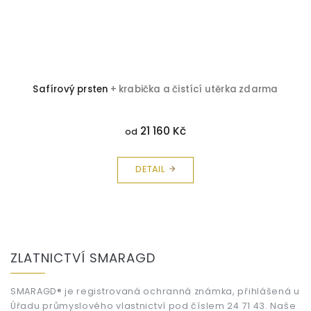
Safírový prsten
+ krabička a čistící utěrka zdarma
21 160 Kč
od
DETAIL
Z
á
ZLATNICTVÍ SMARAGD
p
a
t
SMARAGD® je registrovaná ochranná známka, přihlášená u
Úřadu průmyslového vlastnictví pod číslem 24 71 43. Naše
í