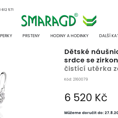
 612 571
ŠPERKY
PRSTENY
HODINY A HODINKY
DALŠÍ KA
Dětské náušnic
srdce se zirko
čistící utěrka
Kód:
2160079
6 520 Kč
Měrná
cena:
Můžeme doručit do:
27.8.2