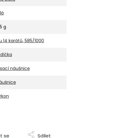
lá
15 g
u 14 karátů, 585/1000
rdíčka
isací náušnice
áušnice
irkon
t se
Sdílet