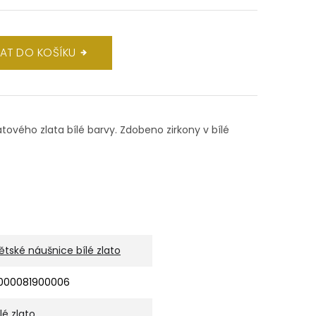
DAT DO KOŠÍKU
átového zlata bílé barvy. Zdobeno zirkony v bílé
ětské náušnice bílé zlato
000081900006
ílé zlato