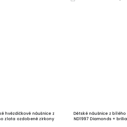
ké hvězdičkové náušnice z
Dětské náušnice z bílého
ho zlata ozdobené zirkony
ND1997 Diamonds + brili
2
+ krabička a čistící utěrka
krabička a čistící utěrka