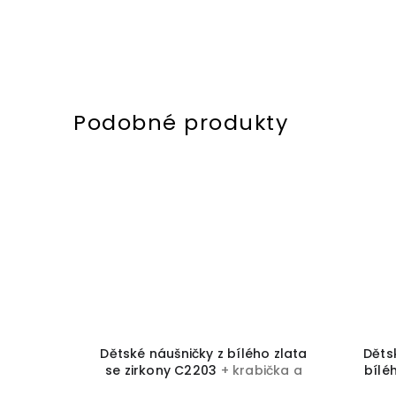
u hvězdy
Dětské náušničky z bílého zlata
Děts
 zirkonem
se zirkony C2203
+ krabička a
bílé
ička a
čistící utěrka zdarma
C215