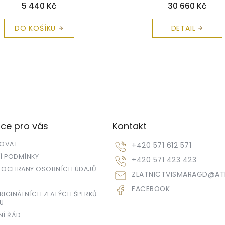
zdarma
5 440 Kč
30 660 Kč
DO KOŠÍKU
DETAIL
ce pro vás
Kontakt
POVAT
+420 571 612 571
 PODMÍNKY
+420 571 423 423
 OCHRANY OSOBNÍCH ÚDAJŮ
ZLATNICTVISMARAGD
@
AT
FACEBOOK
IGINÁLNÍCH ZLATÝCH ŠPERKŮ
U
NÍ ŘÁD