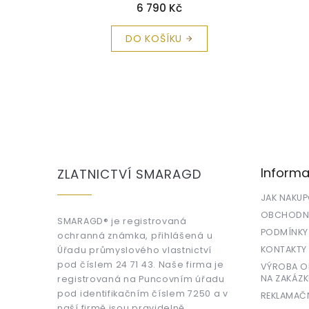
rma
6 790 Kč
DO KOŠÍKU
Z
á
p
a
Informa
ZLATNICTVÍ SMARAGD
t
í
JAK NAKU
OBCHODNÍ
SMARAGD® je registrovaná
PODMÍNKY
ochranná známka, přihlášená u
KONTAKTY
Úřadu průmyslového vlastnictví
pod číslem 24 71 43. Naše firma je
VÝROBA OR
NA ZAKÁZK
registrovaná na Puncovním úřadu
pod identifikačním číslem 7250 a v
REKLAMAČ
naší firmě jsou pravidelně