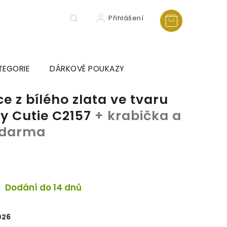
Přihlášení
TEGORIE
DÁRKOVÉ POUKAZY
e z bílého zlata ve tvaru
ny Cutie C2157
+ krabička a
 zdarma
Dodání do 14 dnů
026