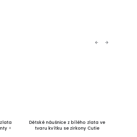
Previous
Next
 zlata
Dětské náušnice z bílého zlata ve
Kvítek 
anty
+
tvaru kvítku se zirkony Cutie
zlata s 
 zdarma
C1736
+ krabička a čistící utěrka
č