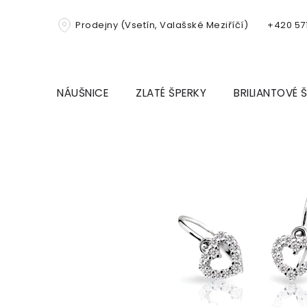
Přejít
na
Prodejny (Vsetín, Valašské Meziříčí)
+420 571
obsah
NÁUŠNICE
ZLATÉ ŠPERKY
BRILIANTOVÉ 