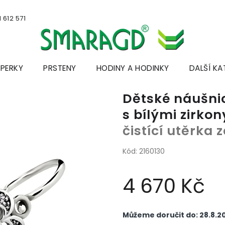
 612 571
ŠPERKY
PRSTENY
HODINY A HODINKY
DALŠÍ KA
Dětské náušnice
s bílými zirko
čistící utěrka
Kód:
2160130
4 670 Kč
Měrná
cena:
Můžeme doručit do:
28.8.2