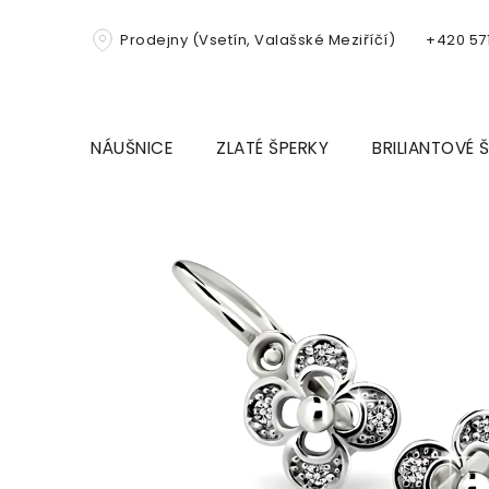
Přejít
na
Prodejny (Vsetín, Valašské Meziříčí)
+420 571
obsah
NÁUŠNICE
ZLATÉ ŠPERKY
BRILIANTOVÉ 