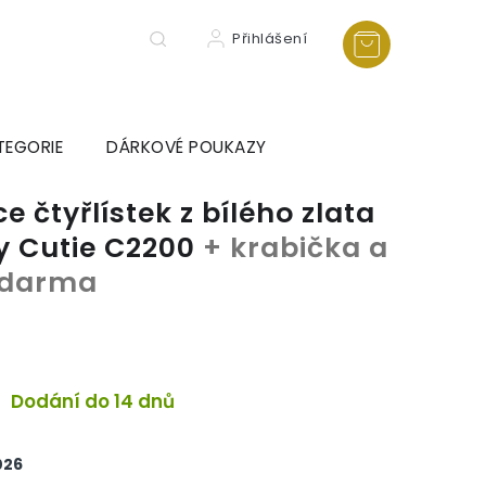
Přihlášení
TEGORIE
DÁRKOVÉ POUKAZY
 čtyřlístek z bílého zlata
ny Cutie C2200
+ krabička a
 zdarma
Dodání do 14 dnů
026