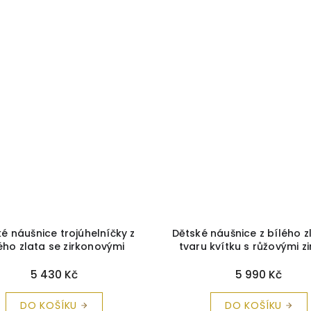
é náušnice trojúhelníčky z
Dětské náušnice z bílého z
ého zlata se zirkonovými
tvaru kvítku s růžovými z
meny C2209
+ krabička a
Cutie C1736
+ krabička a č
čistící utěrka zdarma
utěrka zdarma
5 430 Kč
5 990 Kč
DO KOŠÍKU
DO KOŠÍKU