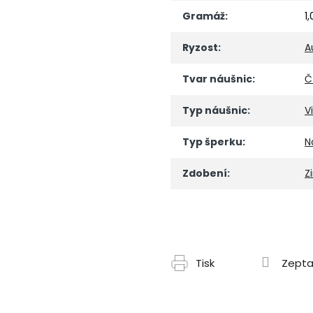
Gramáž
:
1
Ryzost
:
A
Tvar náušnic
:
Č
Typ náušnic
:
V
Typ šperku
:
N
Zdobení
:
Z
Tisk
Zepta