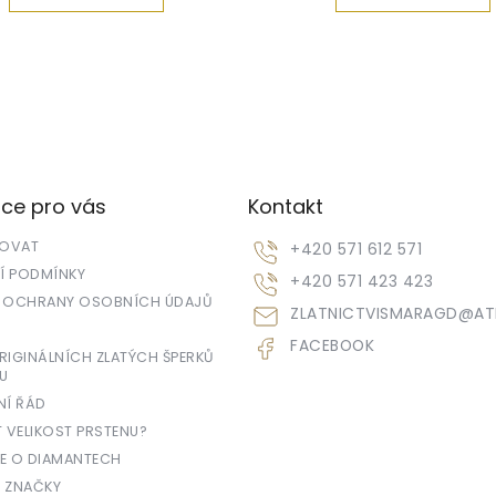
ce pro vás
Kontakt
POVAT
+420 571 612 571
 PODMÍNKY
+420 571 423 423
 OCHRANY OSOBNÍCH ÚDAJŮ
ZLATNICTVISMARAGD
@
AT
FACEBOOK
IGINÁLNÍCH ZLATÝCH ŠPERKŮ
U
NÍ ŘÁD
T VELIKOST PRSTENU?
E O DIAMANTECH
 ZNAČKY