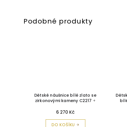
u hvězdy
Dětské náušnice bílé zlato se
Dětsk
 zirkonem
zirkonovými kameny C2217
+
bíl
ička a
krabička a čistící utěrka zdarma
ka
rma
6 270 Kč
DO KOŠÍKU