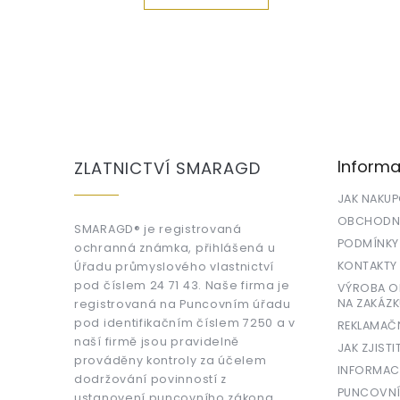
Z
á
p
a
Informa
ZLATNICTVÍ SMARAGD
t
í
JAK NAKU
OBCHODNÍ
SMARAGD® je registrovaná
PODMÍNKY
ochranná známka, přihlášená u
KONTAKTY
Úřadu průmyslového vlastnictví
pod číslem 24 71 43. Naše firma je
VÝROBA OR
NA ZAKÁZK
registrovaná na Puncovním úřadu
pod identifikačním číslem 7250 a v
REKLAMAČ
naší firmě jsou pravidelně
JAK ZJISTI
prováděny kontroly za účelem
INFORMAC
dodržování povinností z
PUNCOVNÍ
ustanovení puncovního zákona,