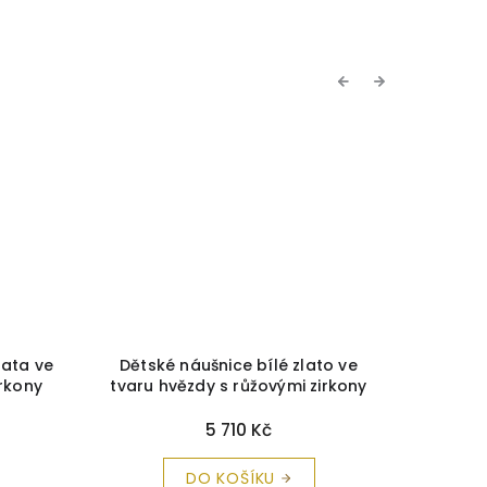
Previous
Next
lata ve
Dětské náušnice bílé zlato ve
Dětsk
irkony
tvaru hvězdy s růžovými zirkony
tvaru 
istící
Cutie C1942
+ krabička a čistící
Cutie 
utěrka zdarma
5 710 Kč
DO KOŠÍKU