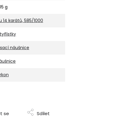
,05 g
u 14 karátů, 585/1000
tyřlístky
isací náušnice
áušnice
irkon
t se
Sdílet