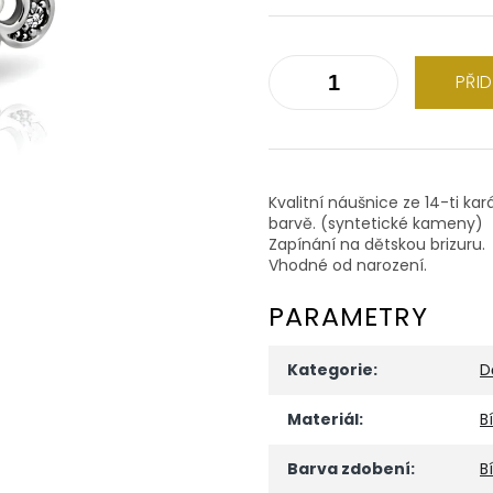
PŘI
Kvalitní náušnice ze 14-ti kar
barvě. (syntetické kameny)
Zapínání na dětskou brizuru.
Vhodné od narození.
PARAMETRY
Kategorie
:
D
Materiál
:
B
Barva zdobení
:
Bí