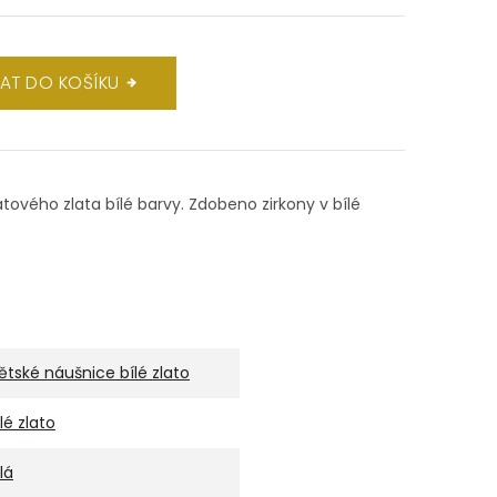
DAT DO KOŠÍKU
átového zlata bílé barvy. Zdobeno zirkony v bílé
ětské náušnice bílé zlato
ílé zlato
lá