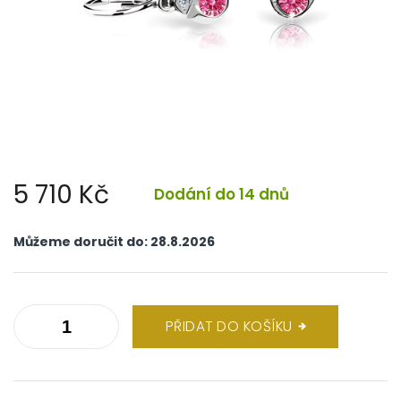
5 710 Kč
Dodání do 14 dnů
Měrná
cena:
Můžeme doručit do:
28.8.2026
PŘIDAT DO KOŠÍKU