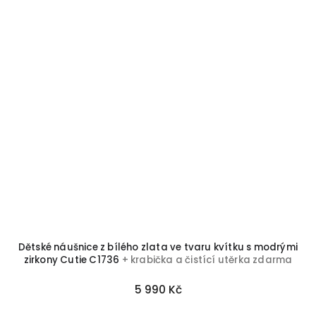
Dětské náušnice z bílého zlata ve tvaru kvítku s modrými
K
zirkony Cutie C1736
+ krabička a čistící utěrka zdarma
5 990 Kč