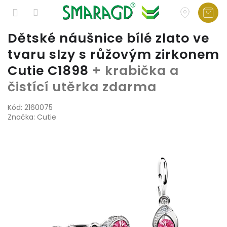
Přejít
Dětské náušnice bílé zlato ve
na
tvaru slzy s růžovým zirkonem
obsah
Cutie C1898
+ krabička a
čistící utěrka zdarma
Kód:
2160075
Značka:
Cutie