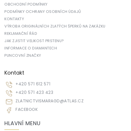
OBCHODNÍ PODMÍNKY
PODMÍNKY OCHRANY OSOBNÍCH ÚDAJŮ
KONTAKTY
VÝROBA ORIGINÁLNÍCH ZLATÝCH ŠPERKŮ NA ZAKÁZKU
REKLAMAČNÍ ŘÁD
JAK ZJISTIT VELIKOST PRSTENU?
INFORMACE O DIAMANTECH
PUNCOVNÍ ZNAČKY
Kontakt
+420 571 612 571
+420 571 423 423
ZLATNICTVISMARAGD
@
ATLAS.CZ
FACEBOOK
HLAVNÍ MENU