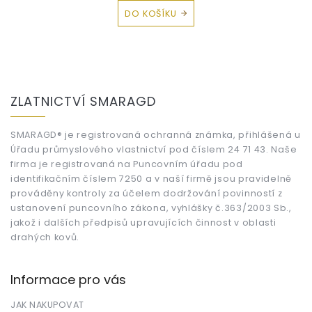
DO KOŠÍKU
Z
á
ZLATNICTVÍ SMARAGD
p
a
t
SMARAGD® je registrovaná ochranná známka, přihlášená u
Úřadu průmyslového vlastnictví pod číslem 24 71 43. Naše
í
firma je registrovaná na Puncovním úřadu pod
identifikačním číslem 7250 a v naší firmě jsou pravidelně
prováděny kontroly za účelem dodržování povinností z
ustanovení puncovního zákona, vyhlášky č.363/2003 Sb.,
jakož i dalších předpisů upravujících činnost v oblasti
drahých kovů.
Informace pro vás
JAK NAKUPOVAT