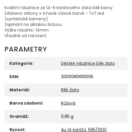
Kvalitní náušnice ze 14-ti karátového zlata bílé barvy.
Zdobeno zirkony v tmavě růžové barvě - Tcf red
(syntetické kameny)
Zapínání na dětskou brizuru.
Výška náušnic: 14mm
Vhodné od narození.
PARAMETRY
Kategorie
:
Dětské náušnice bílé zlato
EAN
:
2000080610005
Materiál
:
Bílé zlato
Barva zdobení
:
Růžová
Gramáž
:
0,95 g
Ryzost
:
Au 14 karátů, 585/1000