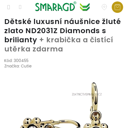
Přejít
Dětské luxusní náušnice žluté
na
zlato ND2031Z Diamonds s
obsah
brilianty
+ krabička a čistící
utěrka zdarma
Kód:
300455
Značka:
Cutie