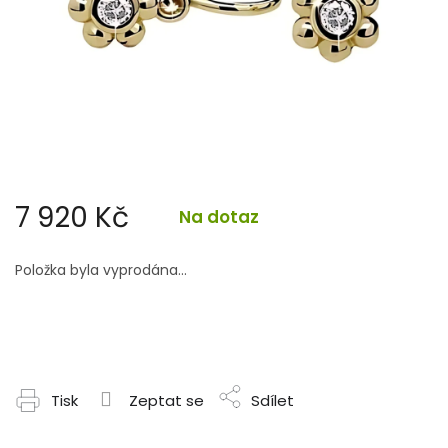
7 920 Kč
Na dotaz
Měrná
cena:
Položka byla vyprodána…
Tisk
Zeptat se
Sdílet