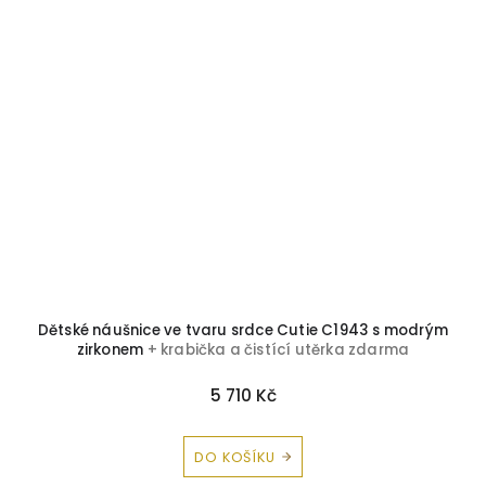
a
Dětské náušnice ve tvaru srdce Cutie C1943 s modrým
K
zirkonem
+ krabička a čistící utěrka zdarma
5 710 Kč
DO KOŠÍKU