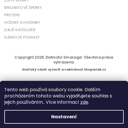
ZLATÉ ŠPERKY
BRILIANTOVÉ ŠPERKY
PRSTENY
HODINY A HODINKY
DALŠÍ KATEGORIE
DÁRKOVÉ POUKAZY
Copyright 2026
Zlatnictví Smaragd
. Všechna práva
vyhrazena.
Grafický návrh vytvořil a nakódoval
Shoptetak.cz
Tento web používá soubory cookie. Dalším
procházením tohoto webu vyjadřujete souhlas s
Vytvořil Shoptet
jejich používáním.. Více informací
zde
.
Nastavení
Podle zákona o evidenci tržeb je prodávající povinen vystavit
kupujícímu účtenku. Zároveň je povinen zaevidovat přijatou