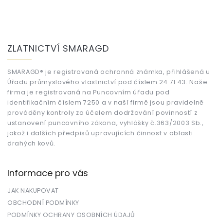
Z
á
ZLATNICTVÍ SMARAGD
p
a
t
SMARAGD® je registrovaná ochranná známka, přihlášená u
Úřadu průmyslového vlastnictví pod číslem 24 71 43. Naše
í
firma je registrovaná na Puncovním úřadu pod
identifikačním číslem 7250 a v naší firmě jsou pravidelně
prováděny kontroly za účelem dodržování povinností z
ustanovení puncovního zákona, vyhlášky č.363/2003 Sb.,
jakož i dalších předpisů upravujících činnost v oblasti
drahých kovů.
Informace pro vás
JAK NAKUPOVAT
OBCHODNÍ PODMÍNKY
PODMÍNKY OCHRANY OSOBNÍCH ÚDAJŮ