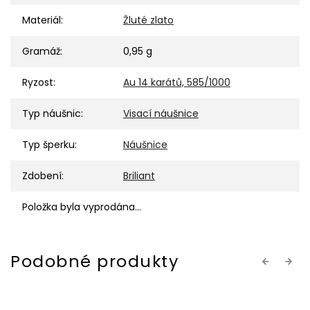
Materiál
:
Žluté zlato
Gramáž
:
0,95 g
Ryzost
:
Au 14 karátů, 585/1000
Typ náušnic
:
Visací náušnice
Typ šperku
:
Náušnice
Zdobení
:
Briliant
Položka byla vyprodána…
Previous
Next