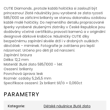
CUTIE Diamonds...protože každá holčička si zaslouží být
princeznou! Zlaté náušničky jsou vyrobené ze zlata ryzosti
585/1000 se zářícími brilianty se stanou dokonalou ozdobou
každé malé holčičky. Do nejmenšího detailu propracované
šperky vyrobené zkušenými zlatníky v České Republice jsou
dodávány včetně certifikátu pravosti kamenů a v originální
designové dárkové krabičce. Náušničky CUTIE díky
bezpečnému zapínání skvěle drží i v drobných ouškách
děvčátek – miminek. Fotografie je zvětšena pro lepší
názornost. Určeno pro děti již od narození.
Zapínání: brizura
Délka: 12,2 mm
Materiál: žluté zlato 585/1000 - 14K
Osazení: brilianty
Povrchová úprava: lesk
Rozměr: ozdoby 5,2x5,5 mm
Specifikace osazení: 2x briliant SI1/G = 0,060ct
PARAMETRY
Kategorie
:
Dětské náušnice žluté zlato