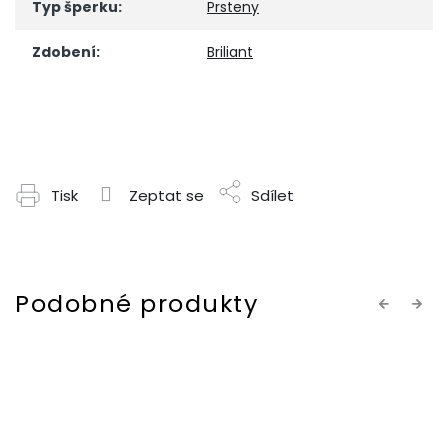
Typ šperku
:
Prsteny
Zdobení
:
Briliant
Tisk
Zeptat se
Sdílet
Previous
Next