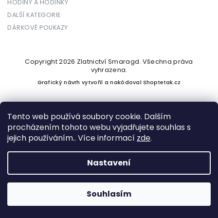
HODINY A HODINKY
DALŠÍ KATEGORIE
DÁRKOVÉ POUKAZY
Copyright 2026
Zlatnictví Smaragd
. Všechna práva
vyhrazena.
Grafický návrh vytvořil a nakódoval
Shoptetak.cz
Tento web používá soubory cookie. Dalším
procházením tohoto webu vyjadřujete souhlas s
Vytvořil Shoptet
jejich používáním.. Více informací
zde
.
Nastavení
Podle zákona o evidenci tržeb je prodávající povinen vystavit
kupujícímu účtenku. Zároveň je povinen zaevidovat přijatou
tržbu u správce daně online; v případě technického výpadku
Souhlasím
pak nejpozději do 48 hodin.