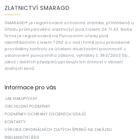
á
ZLATNICTVÍ SMARAGD
p
a
t
SMARAGD® je registrovaná ochranná známka, přihlášená u
Úřadu průmyslového vlastnictví pod číslem 24 71 43. Naše
í
firma je registrovaná na Puncovním úřadu pod
identifikačním číslem 7250 a v naší firmě jsou pravidelně
prováděny kontroly za účelem dodržování povinností z
ustanovení puncovního zákona, vyhlášky č.363/2003 Sb.,
jakož i dalších předpisů upravujících činnost v oblasti
drahých kovů.
Informace pro vás
JAK NAKUPOVAT
OBCHODNÍ PODMÍNKY
PODMÍNKY OCHRANY OSOBNÍCH ÚDAJŮ
KONTAKTY
VÝROBA ORIGINÁLNÍCH ZLATÝCH ŠPERKŮ NA ZAKÁZKU
REKLAMAČNÍ ŘÁD