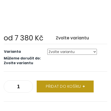
od
7 380 Kč
Zvolte variantu
Měrná
cena:
Varianta
Můžeme doručit do:
Zvolte variantu
PŘIDAT DO KOŠÍKU