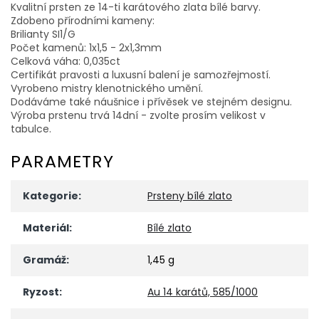
Kvalitní prsten ze 14-ti karátového zlata bílé barvy.
Zdobeno přírodními kameny:
Brilianty SI1/G
Počet kamenů: 1x1,5 - 2x1,3mm
Celková váha: 0,035ct
Certifikát pravosti a luxusní balení je samozřejmostí.
Vyrobeno mistry klenotnického umění.
Dodáváme také náušnice i přívěsek ve stejném designu.
Výroba prstenu trvá 14dní - zvolte prosím velikost v
tabulce.
PARAMETRY
Kategorie
:
Prsteny bílé zlato
Materiál
:
Bílé zlato
Gramáž
:
1,45 g
Ryzost
:
Au 14 karátů, 585/1000