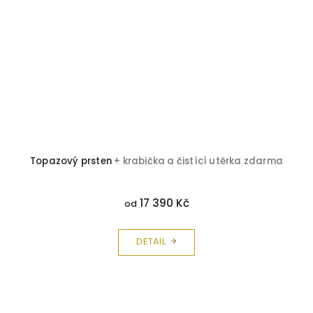
Topazový prsten
+ krabička a čistící utěrka zdarma
17 390 Kč
od
DETAIL
Z