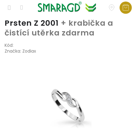
Přejít
Prsten Z 2001
+ krabička a
na
čistící utěrka zdarma
obsah
Kód:
Značka:
Zodiax