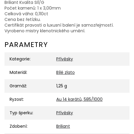
Briliant Kvalita SI1/G
Počet kamenů: 1 x 3,00mm
Celková váha: 0,110ct
Cena bez řetízku.
Certifikát pravosti a luxusní balení je samozřejmostí.
Vyrobeno mistry klenotnického umění.
PARAMETRY
Kategorie
:
Přívěsky
Materiál
:
Bílé zlato
Gramáž
:
1,25 g
Ryzost
:
Au 14 karátů, 585/1000
Typ šperku
:
Přívěsky
Zdobení
:
Briliant