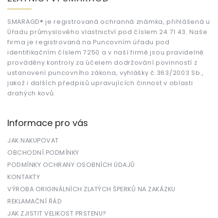
p
a
t
SMARAGD® je registrovaná ochranná známka, přihlášená u
Úřadu průmyslového vlastnictví pod číslem 24 71 43. Naše
í
firma je registrovaná na Puncovním úřadu pod
identifikačním číslem 7250 a v naší firmě jsou pravidelně
prováděny kontroly za účelem dodržování povinností z
ustanovení puncovního zákona, vyhlášky č.363/2003 Sb.,
jakož i dalších předpisů upravujících činnost v oblasti
drahých kovů.
Informace pro vás
JAK NAKUPOVAT
OBCHODNÍ PODMÍNKY
PODMÍNKY OCHRANY OSOBNÍCH ÚDAJŮ
KONTAKTY
VÝROBA ORIGINÁLNÍCH ZLATÝCH ŠPERKŮ NA ZAKÁZKU
REKLAMAČNÍ ŘÁD
JAK ZJISTIT VELIKOST PRSTENU?