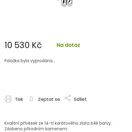
10 530 Kč
Na dotaz
Měrná
cena:
Položka byla vyprodána…
Tisk
Zeptat se
Sdílet
Kvalitní přívěsek ze 14-ti karátového zlata bílé barvy.
Zdobeno přírodním kamenem: