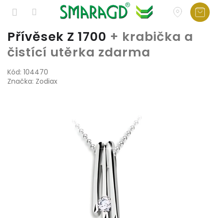
Přejít
Přívěsek Z 1700
+ krabička a
na
čistící utěrka zdarma
obsah
Kód:
104470
Značka:
Zodiax