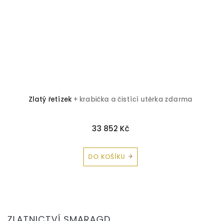
Zlatý řetízek
+ krabička a čistící utěrka zdarma
33 852 Kč
DO KOŠÍKU
Z
á
ZLATNICTVÍ SMARAGD