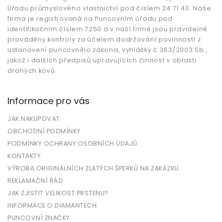
t
Úřadu průmyslového vlastnictví pod číslem 24 71 43. Naše
í
firma je registrovaná na Puncovním úřadu pod
identifikačním číslem 7250 a v naší firmě jsou pravidelně
prováděny kontroly za účelem dodržování povinností z
ustanovení puncovního zákona, vyhlášky č.363/2003 Sb.,
jakož i dalších předpisů upravujících činnost v oblasti
drahých kovů.
Informace pro vás
JAK NAKUPOVAT
OBCHODNÍ PODMÍNKY
PODMÍNKY OCHRANY OSOBNÍCH ÚDAJŮ
KONTAKTY
VÝROBA ORIGINÁLNÍCH ZLATÝCH ŠPERKŮ NA ZAKÁZKU
REKLAMAČNÍ ŘÁD
JAK ZJISTIT VELIKOST PRSTENU?
INFORMACE O DIAMANTECH
PUNCOVNÍ ZNAČKY