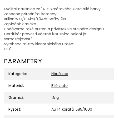
Kvalitní náušnice ze 14-ti karátového zlata bílé barvy.
Zdobeno přírodními kameny:
Brilianty SI/H 4ks/0,04ct Safíry 2ks
Zapínání: klasické
Dodáváme také prsten a přívěsek ve stejném designu.
Certifikát pravosti včetně luxusního balení je
samozřejmostí.
Vyrobeno mistry klenotnického umění.
ID: 8
PARAMETRY
Kategorie
:
Náušnice
Materiál
:
Bílé zlato
Gramáž
:
1,5 g
Ryzost
:
Au 14 karátů, 585/1000