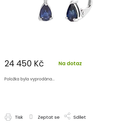
24 450 Kč
Na dotaz
Měrná
cena:
Položka byla vyprodána…
Tisk
Zeptat se
Sdílet