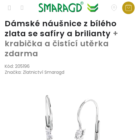
Přejít
Dámské náušnice z bílého
na
zlata se safíry a brilianty
+
obsah
krabička a čistící utěrka
zdarma
Kód:
205196
Značka:
Zlatnictví Smaragd