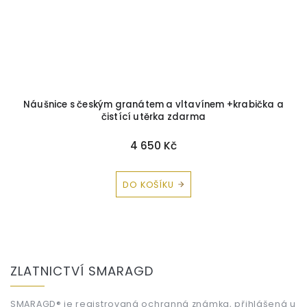
+
Náušnice s českým granátem a vltavínem +krabička a
čistící utěrka zdarma
4 650 Kč
DO KOŠÍKU
Z
á
ZLATNICTVÍ SMARAGD
p
a
SMARAGD® je registrovaná ochranná známka, přihlášená u