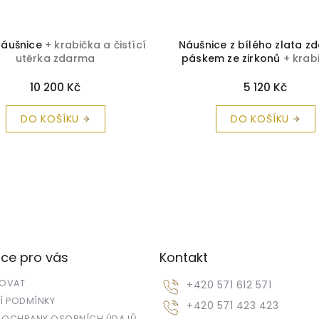
náušnice
+ krabička a čistící
Náušnice z bílého zlata z
utěrka zdarma
páskem ze zirkonů
+ krab
čistící utěrka zdarm
10 200 Kč
5 120 Kč
DO KOŠÍKU
DO KOŠÍKU
ce pro vás
Kontakt
POVAT
+420 571 612 571
 PODMÍNKY
+420 571 423 423
 OCHRANY OSOBNÍCH ÚDAJŮ