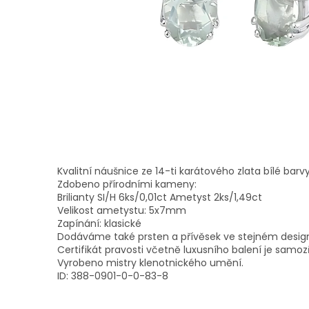
Kvalitní náušnice ze 14-ti karátového zlata bílé barvy
Zdobeno přírodními kameny:
Brilianty SI/H 6ks/0,01ct Ametyst 2ks/1,49ct
Velikost ametystu: 5x7mm
Zapínání: klasické
Dodáváme také prsten a přívěsek ve stejném desig
Certifikát pravosti včetně luxusního balení je samoz
Vyrobeno mistry klenotnického umění.
ID: 388-0901-0-0-83-8