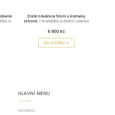
dobené
Zlaté náušnice 5mm s kameny
Náuš
ička a
zirkonů
+ krabička a čistící utěrka
zi
a
zdarma
elega
č
6 900 Kč
DO KOŠÍKU
HLAVNÍ MENU
NÁUŠNICE