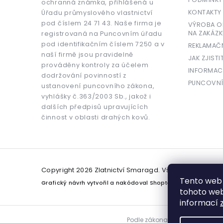
ochranná známka, přihlášená u
KONTAKTY
Úřadu průmyslového vlastnictví
pod číslem 24 71 43. Naše firma je
VÝROBA OR
NA ZAKÁZK
registrovaná na Puncovním úřadu
pod identifikačním číslem 7250 a v
REKLAMAČ
naší firmě jsou pravidelně
JAK ZJISTI
prováděny kontroly za účelem
INFORMAC
dodržování povinností z
PUNCOVNÍ
ustanovení puncovního zákona,
vyhlášky č.363/2003 Sb., jakož i
dalších předpisů upravujících
činnost v oblasti drahých kovů.
Copyright 2026
Zlatnictví Smaragd
. Všechna práva v
Tento web 
Grafický návrh vytvořil a nakódoval
Shoptetak.cz
tohoto webu
informací
Podle zákona o evidenci tržeb j