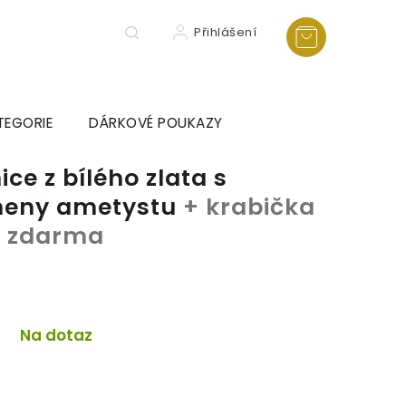
Přihlášení
TEGORIE
DÁRKOVÉ POUKAZY
e z bílého zlata s
ameny ametystu
+ krabička
ka zdarma
Na dotaz