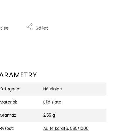
t se
Sdílet
ARAMETRY
Kategorie
:
Náušnice
Materiál
:
Bílé zlato
Gramáž
:
2,55 g
Ryzost
:
Au 14 karátů, 585/1000