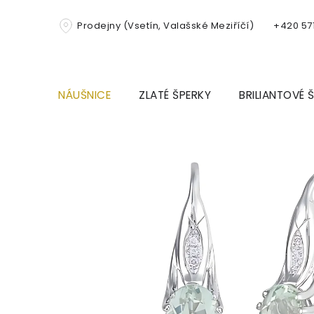
Přejít
na
Prodejny (Vsetín, Valašské Meziříčí)
+420 571
obsah
NÁUŠNICE
ZLATÉ ŠPERKY
BRILIANTOVÉ 