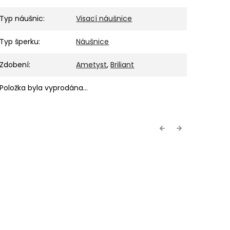
Typ náušnic
:
Visací náušnice
Typ šperku
:
Náušnice
Zdobení
:
Ametyst
,
Briliant
Položka byla vyprodána…
Previous
Next
TIP