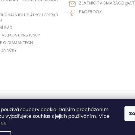
ZLATNICTVISMARAGD
@
AT
FACEBOOK
IGINÁLNÍCH ZLATÝCH ŠPERKŮ
U
NÍ ŘÁD
T VELIKOST PRSTENU?
E O DIAMANTECH
 ZNAČKY
yhrazena.
používá soubory cookie. Dalším procházením
S
 vyjadřujete souhlas s jejich používáním.. Více
zde
.
e prodávající povinen vystavit kupujícímu účtenku. Zároveň je povinen zae