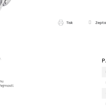
Tisk
Zepta
.
P
nu.
řejmostí.