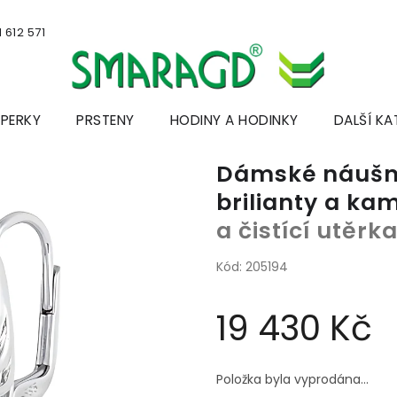
 612 571
ŠPERKY
PRSTENY
HODINY A HODINKY
DALŠÍ KA
Dámské náušnic
brilianty a k
a čistící utěr
Kód:
205194
19 430 Kč
Měrná
cena:
Položka byla vyprodána…