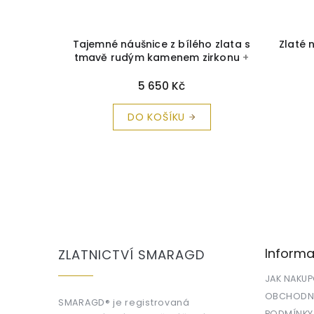
a čistící
Tajemné náušnice z bílého zlata s
Zlaté 
tmavě rudým kamenem zirkonu
+
krabička a čistící utěrka zdarma
5 650 Kč
DO KOŠÍKU
Z
á
p
a
Informa
ZLATNICTVÍ SMARAGD
t
í
JAK NAKU
OBCHODNÍ
SMARAGD® je registrovaná
PODMÍNKY