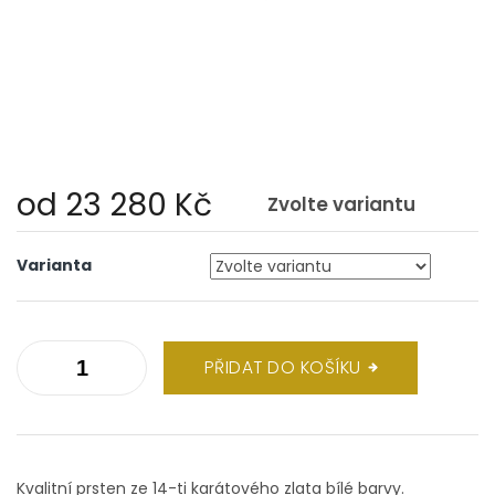
od
23 280 Kč
Zvolte variantu
Měrná
cena:
Varianta
PŘIDAT DO KOŠÍKU
Kvalitní prsten ze 14-ti karátového zlata bílé barvy.