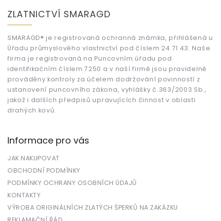
á
ZLATNICTVÍ SMARAGD
p
a
t
SMARAGD® je registrovaná ochranná známka, přihlášená u
Úřadu průmyslového vlastnictví pod číslem 24 71 43. Naše
í
firma je registrovaná na Puncovním úřadu pod
identifikačním číslem 7250 a v naší firmě jsou pravidelně
prováděny kontroly za účelem dodržování povinností z
ustanovení puncovního zákona, vyhlášky č.363/2003 Sb.,
jakož i dalších předpisů upravujících činnost v oblasti
drahých kovů.
Informace pro vás
JAK NAKUPOVAT
OBCHODNÍ PODMÍNKY
PODMÍNKY OCHRANY OSOBNÍCH ÚDAJŮ
KONTAKTY
VÝROBA ORIGINÁLNÍCH ZLATÝCH ŠPERKŮ NA ZAKÁZKU
REKLAMAČNÍ ŘÁD