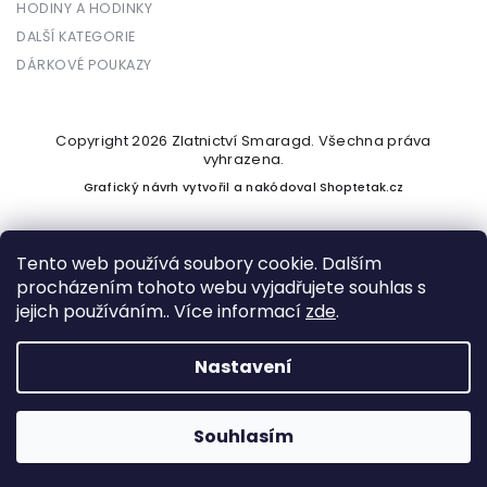
HODINY A HODINKY
DALŠÍ KATEGORIE
DÁRKOVÉ POUKAZY
Copyright 2026
Zlatnictví Smaragd
. Všechna práva
vyhrazena.
Grafický návrh vytvořil a nakódoval
Shoptetak.cz
Tento web používá soubory cookie. Dalším
procházením tohoto webu vyjadřujete souhlas s
Vytvořil Shoptet
jejich používáním.. Více informací
zde
.
Nastavení
Podle zákona o evidenci tržeb je prodávající povinen vystavit
kupujícímu účtenku. Zároveň je povinen zaevidovat přijatou
tržbu u správce daně online; v případě technického výpadku
Souhlasím
pak nejpozději do 48 hodin.