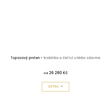
Topazový prsten
+ krabička a čistící utěrka zdarma
26 280 Kč
od
DETAIL
Z