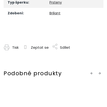
Typ šperku
:
Prsteny
Zdobení
:
Briliant
Tisk
Zeptat se
Sdílet
Previous
Next