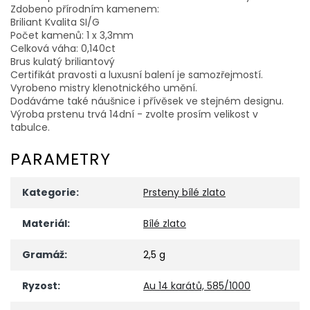
Zdobeno přírodním kamenem:
Briliant Kvalita SI/G
Počet kamenů: 1 x 3,3mm
Celková váha: 0,140ct
Brus kulatý briliantový
Certifikát pravosti a luxusní balení je samozřejmostí.
Vyrobeno mistry klenotnického umění.
Dodáváme také náušnice i přívěsek ve stejném designu.
Výroba prstenu trvá 14dní - zvolte prosím velikost v
tabulce.
PARAMETRY
Kategorie
:
Prsteny bílé zlato
Materiál
:
Bílé zlato
Gramáž
:
2,5 g
Ryzost
:
Au 14 karátů, 585/1000