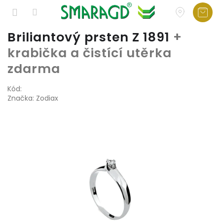
Přejít
Briliantový prsten Z 1891
+
na
krabička a čistící utěrka
obsah
zdarma
Kód:
Značka:
Zodiax