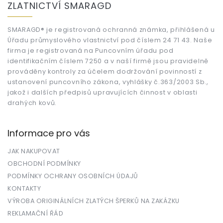
ZLATNICTVÍ SMARAGD
p
a
t
SMARAGD® je registrovaná ochranná známka, přihlášená u
Úřadu průmyslového vlastnictví pod číslem 24 71 43. Naše
í
firma je registrovaná na Puncovním úřadu pod
identifikačním číslem 7250 a v naší firmě jsou pravidelně
prováděny kontroly za účelem dodržování povinností z
ustanovení puncovního zákona, vyhlášky č.363/2003 Sb.,
jakož i dalších předpisů upravujících činnost v oblasti
drahých kovů.
Informace pro vás
JAK NAKUPOVAT
OBCHODNÍ PODMÍNKY
PODMÍNKY OCHRANY OSOBNÍCH ÚDAJŮ
KONTAKTY
VÝROBA ORIGINÁLNÍCH ZLATÝCH ŠPERKŮ NA ZAKÁZKU
REKLAMAČNÍ ŘÁD