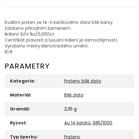
Kvalitní prsten ze 14-ti karátového zlata bílé barvy.
Zdobeno přírodním kamenem:
Briliant SI/H 1ks/0,060ct
Certifikát pravosti a luxusní balení je samozřejmostí.
Vyrobeno mistry klenotnického umění.
ID:8
PARAMETRY
Kategorie
:
Prsteny bílé zlato
Materiál
:
Bílé zlato
Gramáž
:
2,35 g
Ryzost
:
Au 14 karátů, 585/1000
Typ šperku
:
Prsteny