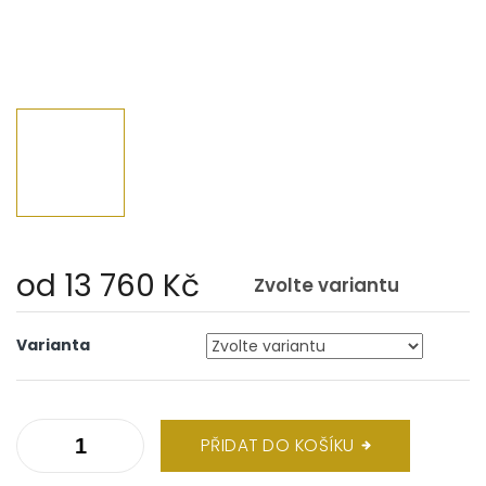
od
13 760 Kč
Zvolte variantu
Měrná
cena:
Varianta
PŘIDAT DO KOŠÍKU