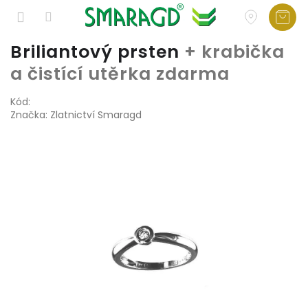
Přejít
Briliantový prsten
+ krabička
na
a čistící utěrka zdarma
obsah
Kód:
Značka:
Zlatnictví Smaragd