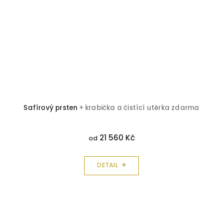
Safírový prsten
+ krabička a čistící utěrka zdarma
21 560 Kč
od
DETAIL
Z
á