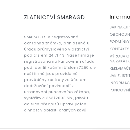
á
p
a
Informa
ZLATNICTVÍ SMARAGD
t
í
JAK NAKU
OBCHODNÍ
SMARAGD® je registrovaná
PODMÍNKY
ochranná známka, přihlášená u
KONTAKTY
Úřadu průmyslového vlastnictví
pod číslem 24 71 43. Naše firma je
VÝROBA OR
NA ZAKÁZK
registrovaná na Puncovním úřadu
pod identifikačním číslem 7250 a v
REKLAMAČ
naší firmě jsou pravidelně
JAK ZJISTI
prováděny kontroly za účelem
INFORMAC
dodržování povinností z
PUNCOVNÍ
ustanovení puncovního zákona,
vyhlášky č.363/2003 Sb., jakož i
dalších předpisů upravujících
činnost v oblasti drahých kovů.