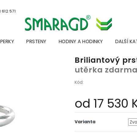
 612 571
ŠPERKY
PRSTENY
HODINY A HODINKY
DALŠÍ KA
Briliantový pr
utěrka zdarm
Kód:
od
17 530 
Měrná
cena:
Varianta