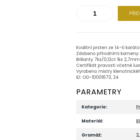
PŘI
Kvalitní prsten ze 14-ti karát
Zdobeno přírodními kameny:
Brilianty 7ks/0,12ct 1ks 2,7m
Certifikát pravosti včetně lu
Vyrobeno mistry klenotnické
ID: OD-10001673, 24
PARAMETRY
Kategorie
:
P
Materiál
:
B
Gramáž
:
2