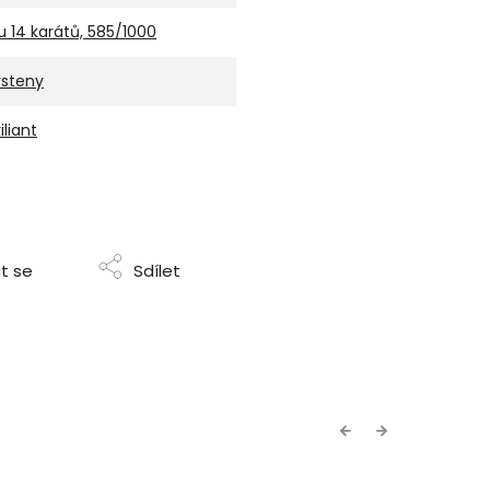
u 14 karátů, 585/1000
rsteny
iliant
t se
Sdílet
Previous
Next