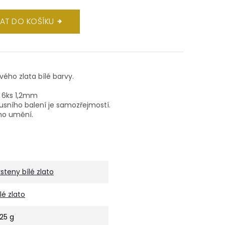
DAT DO KOŠÍKU
ového zlata bílé barvy.
m 6ks 1,2mm
xusního balení je samozřejmostí.
ho umění.
rsteny bílé zlato
ílé zlato
,25 g