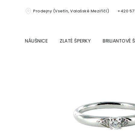
Přejít
na
Prodejny (Vsetín, Valašské Meziříčí)
+420 571
obsah
NÁUŠNICE
ZLATÉ ŠPERKY
BRILIANTOVÉ 