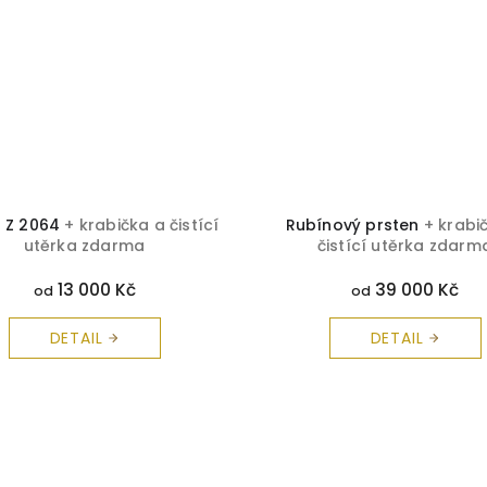
n Z 2064
+ krabička a čistící
Rubínový prsten
+ krabi
utěrka zdarma
čistící utěrka zdarm
13 000 Kč
39 000 Kč
od
od
DETAIL
DETAIL