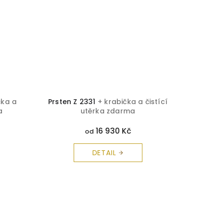
čka a
Prsten Z 2331
+ krabička a čistící
Brilia
a
utěrka zdarma
č
16 930 Kč
od
DETAIL