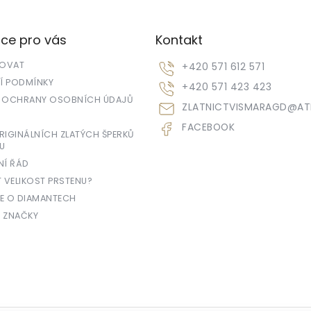
ce pro vás
Kontakt
POVAT
+420 571 612 571
 PODMÍNKY
+420 571 423 423
 OCHRANY OSOBNÍCH ÚDAJŮ
ZLATNICTVISMARAGD
@
AT
FACEBOOK
IGINÁLNÍCH ZLATÝCH ŠPERKŮ
U
NÍ ŘÁD
T VELIKOST PRSTENU?
E O DIAMANTECH
 ZNAČKY