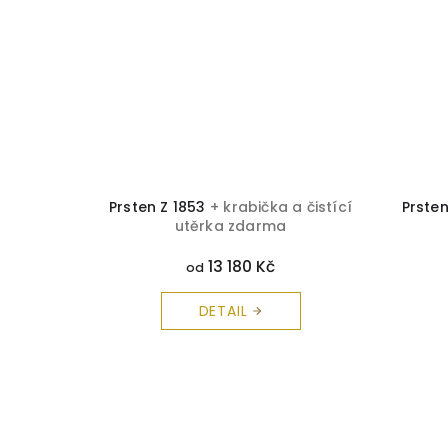
ička a
Prsten Z 1853
+ krabička a čistící
Prste
rma
utěrka zdarma
13 180 Kč
od
DETAIL
Z