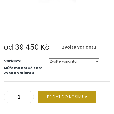
od
39 450 Kč
Zvolte variantu
Měrná
cena:
Varianta
Můžeme doručit do:
Zvolte variantu
PŘIDAT DO KOŠÍKU