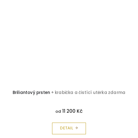
Briliantový prsten
+ krabička a čistící utěrka zdarma
11 200 Kč
od
DETAIL