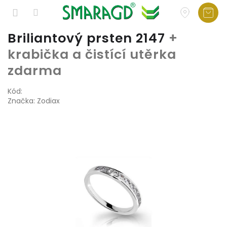
Přejít
Briliantový prsten 2147
+
na
krabička a čistící utěrka
obsah
zdarma
Kód:
Značka:
Zodiax