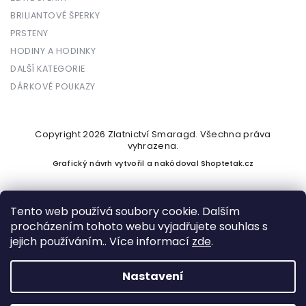
BRILIANTOVÉ ŠPERKY
PRSTENY
HODINY A HODINKY
DALŠÍ KATEGORIE
DÁRKOVÉ POUKAZY
Copyright 2026
Zlatnictví Smaragd
. Všechna práva
vyhrazena.
Grafický návrh vytvořil a nakódoval
Shoptetak.cz
Tento web používá soubory cookie. Dalším
procházením tohoto webu vyjadřujete souhlas s
Vytvořil Shoptet
jejich používáním.. Více informací
zde
.
Nastavení
Podle zákona o evidenci tržeb je prodávající povinen vystavit
kupujícímu účtenku. Zároveň je povinen zaevidovat přijatou