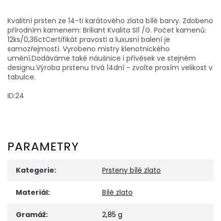
Kvalitní prsten ze 14-ti karátového zlata bílé barvy. Zdobeno
přírodním kamenem: Briliant Kvalita SI1 /G. Počet kamenů:
12ks/0,36ctCertifikát pravosti a luxusní balení je
samozřejmostí. Vyrobeno mistry klenotnického
umění.Dodáváme také náušnice i přívěsek ve stejném
designu.Výroba prstenu trvá 14dní - zvolte prosím velikost v
tabulce.
ID:24
PARAMETRY
Kategorie
:
Prsteny bílé zlato
Materiál
:
Bílé zlato
Gramáž
:
2,85 g