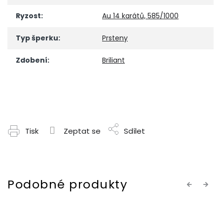
Ryzost
:
Au 14 karátů, 585/1000
Typ šperku
:
Prsteny
Zdobení
:
Briliant
Tisk
Zeptat se
Sdílet
Previous
Next