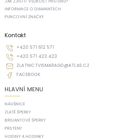
JAK ZJISTIT VELIKOST PRSTENU?
INFORMACE O DIAMANTECH
PUNCOVNÍ ZNAČKY
Kontakt
+420 571 612 571
+420 571 423 423
ZLATNICTVISMARAGD
@
ATLAS.CZ
FACEBOOK
HLAVNÍ MENU
NÁUŠNICE
ZLATÉ ŠPERKY
BRILIANTOVÉ ŠPERKY
PRSTENY
HODINY A HODINKY