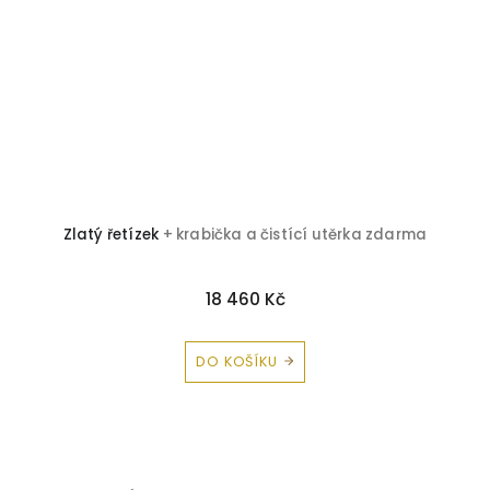
Zlatý řetízek
+ krabička a čistící utěrka zdarma
Z
18 460 Kč
DO KOŠÍKU
Z
á