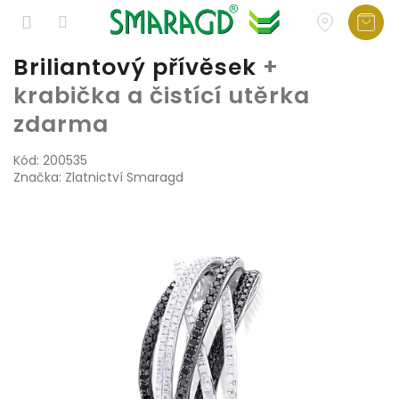
Přejít
Briliantový přívěsek
+
na
krabička a čistící utěrka
obsah
zdarma
Kód:
200535
Značka:
Zlatnictví Smaragd