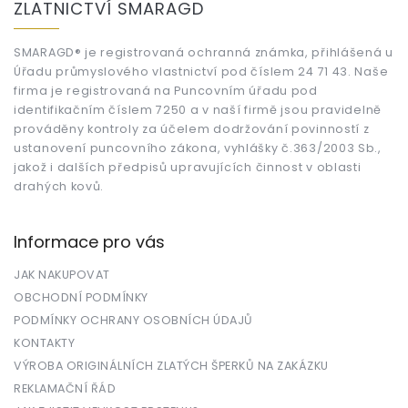
ZLATNICTVÍ SMARAGD
p
a
t
SMARAGD® je registrovaná ochranná známka, přihlášená u
Úřadu průmyslového vlastnictví pod číslem 24 71 43. Naše
í
firma je registrovaná na Puncovním úřadu pod
identifikačním číslem 7250 a v naší firmě jsou pravidelně
prováděny kontroly za účelem dodržování povinností z
ustanovení puncovního zákona, vyhlášky č.363/2003 Sb.,
jakož i dalších předpisů upravujících činnost v oblasti
drahých kovů.
Informace pro vás
JAK NAKUPOVAT
OBCHODNÍ PODMÍNKY
PODMÍNKY OCHRANY OSOBNÍCH ÚDAJŮ
KONTAKTY
VÝROBA ORIGINÁLNÍCH ZLATÝCH ŠPERKŮ NA ZAKÁZKU
REKLAMAČNÍ ŘÁD