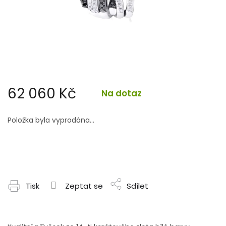
62 060 Kč
Na dotaz
Měrná
cena:
Položka byla vyprodána…
Tisk
Zeptat se
Sdílet