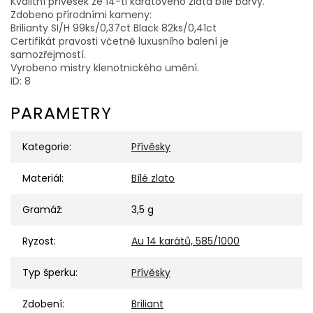
Kvalitní přívěsek ze 14-ti karátového zlata bílé barvy.
Zdobeno přírodními kameny:
Brilianty SI/H 99ks/0,37ct Black 82ks/0,41ct
Certifikát pravosti včetně luxusního balení je
samozřejmostí.
Vyrobeno mistry klenotnického umění.
ID: 8
PARAMETRY
Kategorie
:
Přívěsky
Materiál
:
Bílé zlato
Gramáž
:
3,5 g
Ryzost
:
Au 14 karátů, 585/1000
Typ šperku
:
Přívěsky
Zdobení
:
Briliant