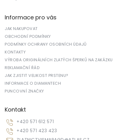
Informace pro vás
JAK NAKUPOVAT
OBCHODNÍ PODMÍNKY
PODMÍNKY OCHRANY OSOBNÍCH ÚDAJŮ
KONTAKTY
VÝROBA ORIGINÁLNÍCH ZLATÝCH ŠPERKŮ NA ZAKÁZKU
REKLAMAČNÍ ŘÁD
JAK ZJISTIT VELIKOST PRSTENU?
INFORMACE O DIAMANTECH
PUNCOVNÍ ZNAČKY
Kontakt
+420 571 612 571
+420 571 423 423
ZLATNICTVISMARAGD
@
ATLAS.CZ