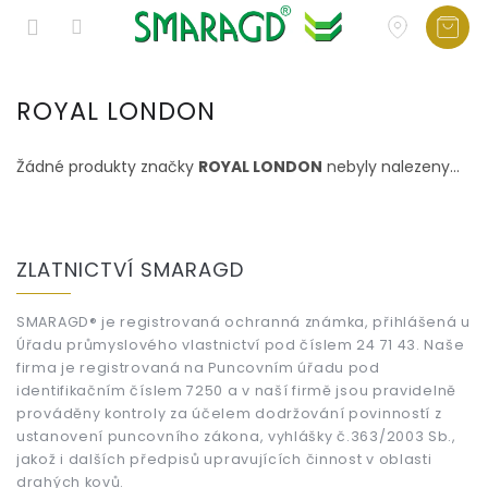
Přejít
na
ROYAL LONDON
obsah
Žádné produkty značky
ROYAL LONDON
nebyly nalezeny...
Z
á
ZLATNICTVÍ SMARAGD
p
a
t
SMARAGD® je registrovaná ochranná známka, přihlášená u
Úřadu průmyslového vlastnictví pod číslem 24 71 43. Naše
í
firma je registrovaná na Puncovním úřadu pod
identifikačním číslem 7250 a v naší firmě jsou pravidelně
prováděny kontroly za účelem dodržování povinností z
ustanovení puncovního zákona, vyhlášky č.363/2003 Sb.,
jakož i dalších předpisů upravujících činnost v oblasti
drahých kovů.