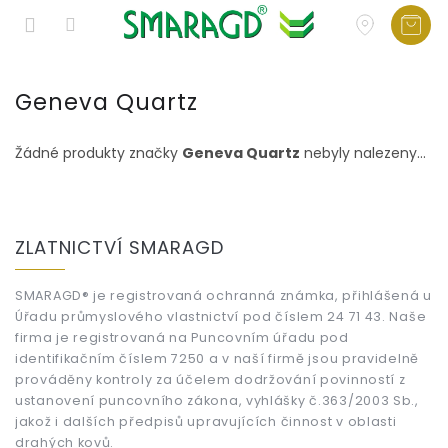
Přejít
na
Geneva Quartz
obsah
Žádné produkty značky
Geneva Quartz
nebyly nalezeny...
Z
á
ZLATNICTVÍ SMARAGD
p
a
t
SMARAGD® je registrovaná ochranná známka, přihlášená u
Úřadu průmyslového vlastnictví pod číslem 24 71 43. Naše
í
firma je registrovaná na Puncovním úřadu pod
identifikačním číslem 7250 a v naší firmě jsou pravidelně
prováděny kontroly za účelem dodržování povinností z
ustanovení puncovního zákona, vyhlášky č.363/2003 Sb.,
jakož i dalších předpisů upravujících činnost v oblasti
drahých kovů.