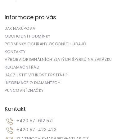
Informace pro vás
JAK NAKUPOVAT
OBCHODNÍ PODMÍNKY
PODMÍNKY OCHRANY OSOBNÍCH ÚDAJŮ
KONTAKTY
VÝROBA ORIGINÁLNÍCH ZLATÝCH ŠPERKŮ NA ZAKÁZKU
REKLAMAČNÍ ŘÁD
JAK ZJISTIT VELIKOST PRSTENU?
INFORMACE O DIAMANTECH
PUNCOVNÍ ZNAČKY
Kontakt
+420 571 612 571
+420 571 423 423
ZLATNICTVISMARAGD
@
ATLAS.CZ