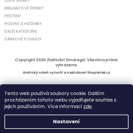
ZLATÉ ŠPERKY
BRILIANTOVÉ ŠPERKY
PRSTENY
HODINY A HODINKY
DALŠÍ KATEGORIE
DÁRKOVÉ POUKAZY
Copyright 2026
Zlatnictví Smaragd
. Všechna práva
vyhrazena.
Grafický návrh vytvořil a nakódoval
Shoptetak.cz
Tento web používá soubory cookie. Dalším
procházením tohoto webu vyjadřujete souhlas s
Vytvořil Shoptet
jejich používáním.. Více informací
zde
.
Nastavení
Podle zákona o evidenci tržeb je prodávající povinen vystavit
kupujícímu účtenku. Zároveň je povinen zaevidovat přijatou