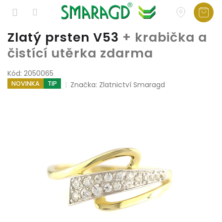
Přejít
Zlatý prsten V53
+ krabička a
na
čistící utěrka zdarma
obsah
Kód:
2050065
NOVINKA
TIP
Značka:
Zlatnictví Smaragd