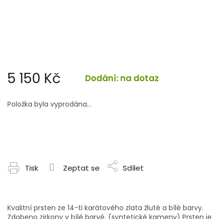
5 150 Kč
Dodání: na dotaz
Měrná
cena:
Položka byla vyprodána…
Tisk
Zeptat se
Sdílet
Kvalitní prsten ze 14-ti karátového zlata žluté a bílé barvy.
Zdobeno zirkony v bílé barvě. (syntetické kameny) Prsten je