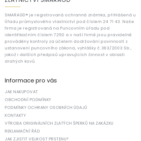
p
a
t
SMARAGD® je registrovaná ochranná známka, přihlášená u
Úřadu průmyslového vlastnictví pod číslem 24 71 43. Naše
í
firma je registrovaná na Puncovním úřadu pod
identifikačním číslem 7250 a v naší firmě jsou pravidelně
prováděny kontroly za účelem dodržování povinností z
ustanovení puncovního zákona, vyhlášky č.363/2003 Sb.,
jakož i dalších předpisů upravujících činnost v oblasti
drahých kovů.
Informace pro vás
JAK NAKUPOVAT
OBCHODNÍ PODMÍNKY
PODMÍNKY OCHRANY OSOBNÍCH ÚDAJŮ
KONTAKTY
VÝROBA ORIGINÁLNÍCH ZLATÝCH ŠPERKŮ NA ZAKÁZKU
REKLAMAČNÍ ŘÁD
JAK ZJISTIT VELIKOST PRSTENU?