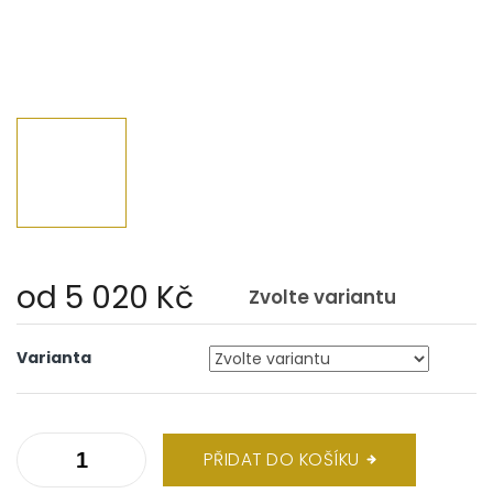
od
5 020 Kč
Zvolte variantu
Měrná
cena:
Varianta
PŘIDAT DO KOŠÍKU