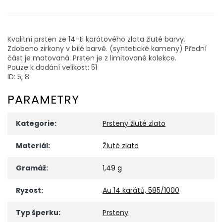
Kvalitní prsten ze 14-ti karátového zlata žluté barvy.
Zdobeno zirkony v bílé barvě. (syntetické kameny) Přední
část je matovaná. Prsten je z limitované kolekce.
Pouze k dodání velikost: 51
ID: 5, 8
PARAMETRY
Kategorie
:
Prsteny žluté zlato
Materiál
:
Žluté zlato
Gramáž
:
1,49 g
Ryzost
:
Au 14 karátů, 585/1000
Typ šperku
:
Prsteny