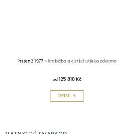
Prsten Z 1977
+ krabička a čistící utěrka zdarma
125 810 Kč
od
DETAIL
Z
á
ZLATNICTVÍ SMARAGD