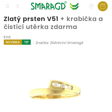
Přejít
Zlatý prsten V51
+ krabička a
na
čistící utěrka zdarma
obsah
Kód:
NOVINKA
TIP
Značka:
Zlatnictví Smaragd