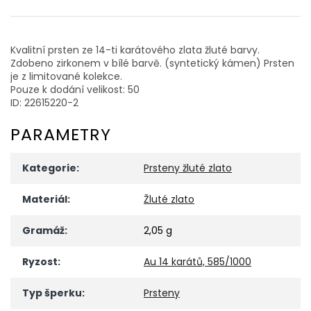
Kvalitní prsten ze 14-ti karátového zlata žluté barvy.
Zdobeno zirkonem v bílé barvě. (syntetický kámen) Prsten
je z limitované kolekce.
Pouze k dodání velikost: 50
ID: 22615220-2
PARAMETRY
Kategorie
:
Prsteny žluté zlato
Materiál
:
Žluté zlato
Gramáž
:
2,05 g
Ryzost
:
Au 14 karátů, 585/1000
Typ šperku
:
Prsteny