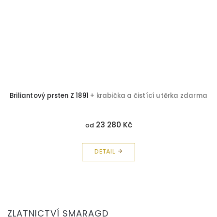
ma
Briliantový prsten Z 1891
+ krabička a čistící utěrka zdarma
23 280 Kč
od
DETAIL
Z
á
ZLATNICTVÍ SMARAGD