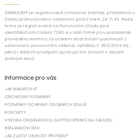
p
a
t
SMARAGD® je registrovaná ochranná známka, přihlášená u
Úřadu průmyslového vlastnictví pod číslem 24 71 43. Naše
í
firma je registrovaná na Puncovním úřadu pod
identifikačním číslem 7250 a v naší firmě jsou pravidelně
prováděny kontroly za účelem dodržování povinností z
ustanovení puncovního zákona, vyhlášky č.363/2003 Sb.,
jakož i dalších předpisů upravujících činnost v oblasti
drahých kovů.
Informace pro vás
JAK NAKUPOVAT
OBCHODNÍ PODMÍNKY
PODMÍNKY OCHRANY OSOBNÍCH ÚDAJŮ
KONTAKTY
VÝROBA ORIGINÁLNÍCH ZLATÝCH ŠPERKŮ NA ZAKÁZKU
REKLAMAČNÍ ŘÁD
JAK ZJISTIT VELIKOST PRSTENU?