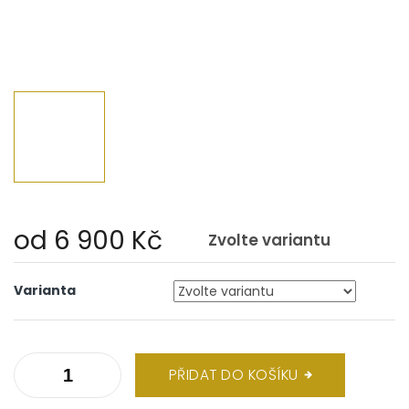
od
6 900 Kč
Zvolte variantu
Měrná
cena:
Varianta
PŘIDAT DO KOŠÍKU