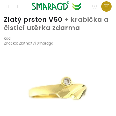
Přejít
Zlatý prsten V50
+ krabička a
na
čistící utěrka zdarma
obsah
Kód:
Značka:
Zlatnictví Smaragd