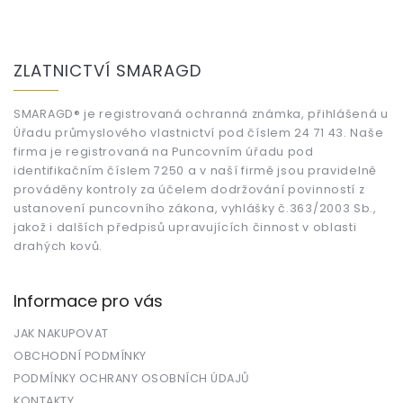
Z
á
ZLATNICTVÍ SMARAGD
p
a
t
SMARAGD® je registrovaná ochranná známka, přihlášená u
Úřadu průmyslového vlastnictví pod číslem 24 71 43. Naše
í
firma je registrovaná na Puncovním úřadu pod
identifikačním číslem 7250 a v naší firmě jsou pravidelně
prováděny kontroly za účelem dodržování povinností z
ustanovení puncovního zákona, vyhlášky č.363/2003 Sb.,
jakož i dalších předpisů upravujících činnost v oblasti
drahých kovů.
Informace pro vás
JAK NAKUPOVAT
OBCHODNÍ PODMÍNKY
PODMÍNKY OCHRANY OSOBNÍCH ÚDAJŮ
KONTAKTY