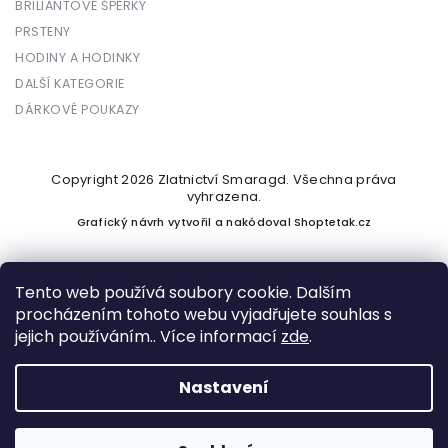
BRILIANTOVÉ ŠPERKY
PRSTENY
HODINY A HODINKY
DALŠÍ KATEGORIE
DÁRKOVÉ POUKAZY
Copyright 2026
Zlatnictví Smaragd
. Všechna práva
vyhrazena.
Grafický návrh vytvořil a nakódoval
Shoptetak.cz
Tento web používá soubory cookie. Dalším
procházením tohoto webu vyjadřujete souhlas s
Vytvořil Shoptet
jejich používáním.. Více informací
zde
.
Nastavení
Podle zákona o evidenci tržeb je prodávající povinen vystavit
kupujícímu účtenku. Zároveň je povinen zaevidovat přijatou
tržbu u správce daně online; v případě technického výpadku