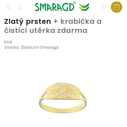
Přejít
Zlatý prsten
+ krabička a
na
čistící utěrka zdarma
obsah
Kód:
Značka:
Zlatnictví Smaragd