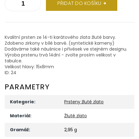
PŘIDAT DO KOŠÍKU
Kvalitní prsten ze 14-ti karátového zlata žluté barvy.
Zdobeno zirkony v bílé barvě. (syntetické kameny)
Dodáváme také náušnice i přívěsek ve stejném designu.
Výroba prstenu trvá 14dní - zvolte prosím velikost v
tabulce.
Velikost hlavy: 15x8mm
ID: 24
PARAMETRY
Kategorie
:
Prsteny žluté zlato
Materiál
:
Žluté zlato
Gramáž
:
2,95 g