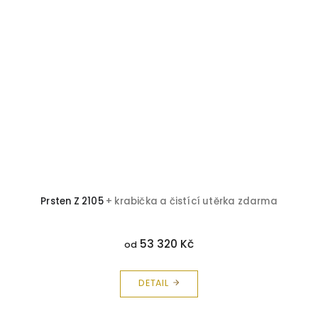
a
Prsten Z 2105
+ krabička a čistící utěrka zdarma
53 320 Kč
od
DETAIL