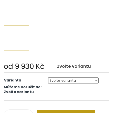
od
9 930 Kč
Zvolte variantu
Měrná
cena:
Varianta
Můžeme doručit do:
Zvolte variantu