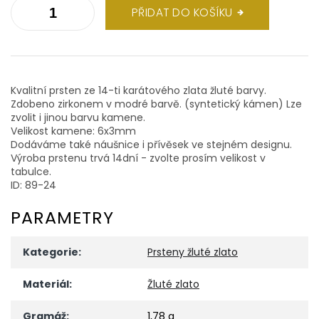
PŘIDAT DO KOŠÍKU
Kvalitní prsten ze 14-ti karátového zlata žluté barvy.
Zdobeno zirkonem v modré barvě. (syntetický kámen) Lze
zvolit i jinou barvu kamene.
Velikost kamene: 6x3mm
Dodáváme také náušnice i přívěsek ve stejném designu.
Výroba prstenu trvá 14dní - zvolte prosím velikost v
tabulce.
ID: 89-24
PARAMETRY
Kategorie
:
Prsteny žluté zlato
Materiál
:
Žluté zlato
Gramáž
:
1,78 g