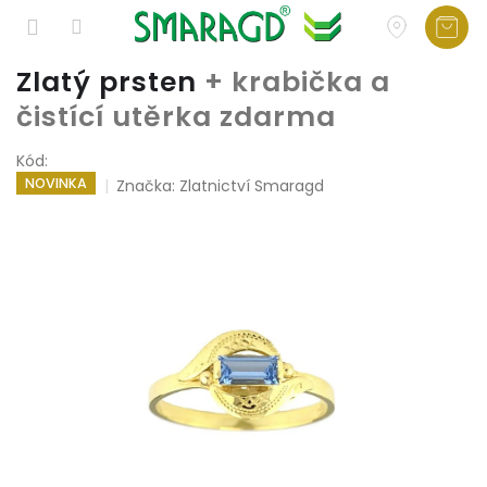
Přejít
Zlatý prsten
+ krabička a
na
čistící utěrka zdarma
obsah
Kód:
NOVINKA
Značka:
Zlatnictví Smaragd