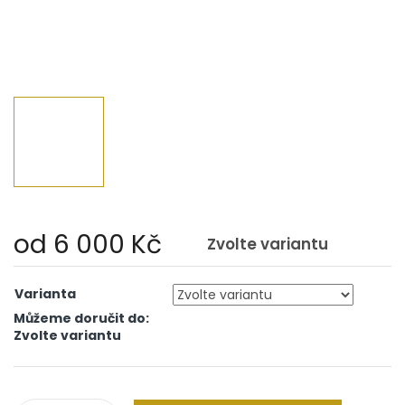
od
6 000 Kč
Zvolte variantu
Měrná
cena:
Varianta
Můžeme doručit do:
Zvolte variantu