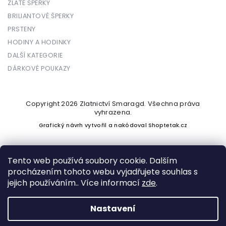
ZLATÉ ŠPERKY
BRILIANTOVÉ ŠPERKY
PRSTENY
HODINY A HODINKY
DALŠÍ KATEGORIE
DÁRKOVÉ POUKAZY
Copyright 2026
Zlatnictví Smaragd
. Všechna práva
vyhrazena.
Grafický návrh vytvořil a nakódoval
Shoptetak.cz
Tento web používá soubory cookie. Dalším
procházením tohoto webu vyjadřujete souhlas s
Vytvořil Shoptet
jejich používáním.. Více informací
zde
.
Nastavení
Podle zákona o evidenci tržeb je prodávající povinen vystavit
kupujícímu účtenku. Zároveň je povinen zaevidovat přijatou