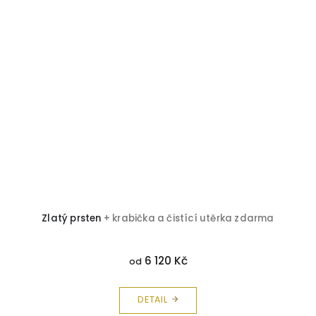
Zlatý prsten
+ krabička a čistící utěrka zdarma
6 120 Kč
od
DETAIL