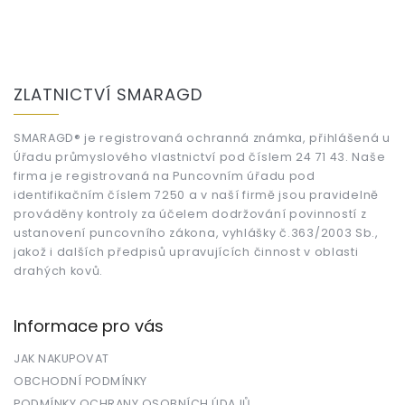
Z
á
ZLATNICTVÍ SMARAGD
p
a
t
SMARAGD® je registrovaná ochranná známka, přihlášená u
Úřadu průmyslového vlastnictví pod číslem 24 71 43. Naše
í
firma je registrovaná na Puncovním úřadu pod
identifikačním číslem 7250 a v naší firmě jsou pravidelně
prováděny kontroly za účelem dodržování povinností z
ustanovení puncovního zákona, vyhlášky č.363/2003 Sb.,
jakož i dalších předpisů upravujících činnost v oblasti
drahých kovů.
Informace pro vás
JAK NAKUPOVAT
OBCHODNÍ PODMÍNKY
PODMÍNKY OCHRANY OSOBNÍCH ÚDAJŮ