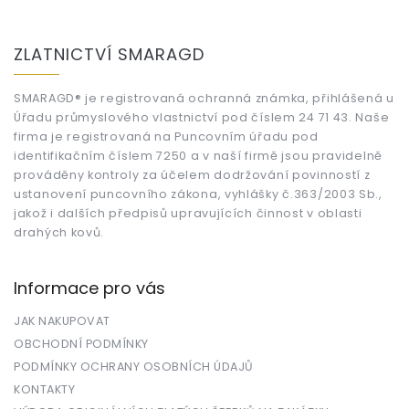
Z
á
ZLATNICTVÍ SMARAGD
p
a
t
SMARAGD® je registrovaná ochranná známka, přihlášená u
Úřadu průmyslového vlastnictví pod číslem 24 71 43. Naše
í
firma je registrovaná na Puncovním úřadu pod
identifikačním číslem 7250 a v naší firmě jsou pravidelně
prováděny kontroly za účelem dodržování povinností z
ustanovení puncovního zákona, vyhlášky č.363/2003 Sb.,
jakož i dalších předpisů upravujících činnost v oblasti
drahých kovů.
Informace pro vás
JAK NAKUPOVAT
OBCHODNÍ PODMÍNKY
PODMÍNKY OCHRANY OSOBNÍCH ÚDAJŮ
KONTAKTY