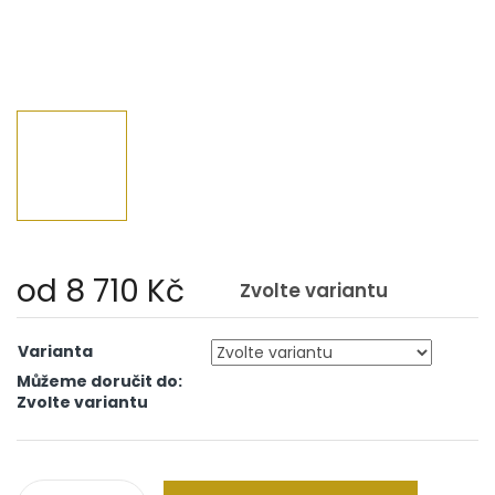
od
8 710 Kč
Zvolte variantu
Měrná
cena:
Varianta
Můžeme doručit do:
Zvolte variantu