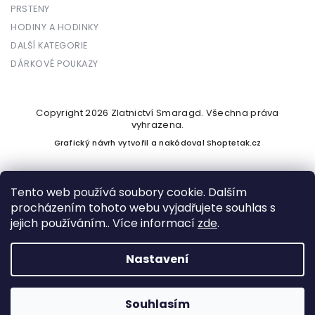
PRSTENY
HODINY A HODINKY
DALŠÍ KATEGORIE
DÁRKOVÉ POUKAZY
Copyright 2026
Zlatnictví Smaragd
. Všechna práva
vyhrazena.
Grafický návrh vytvořil a nakódoval
Shoptetak.cz
Tento web používá soubory cookie. Dalším
procházením tohoto webu vyjadřujete souhlas s
Vytvořil Shoptet
jejich používáním.. Více informací
zde
.
Nastavení
Podle zákona o evidenci tržeb je prodávající povinen vystavit
kupujícímu účtenku. Zároveň je povinen zaevidovat přijatou
tržbu u správce daně online; v případě technického výpadku
Souhlasím
pak nejpozději do 48 hodin.