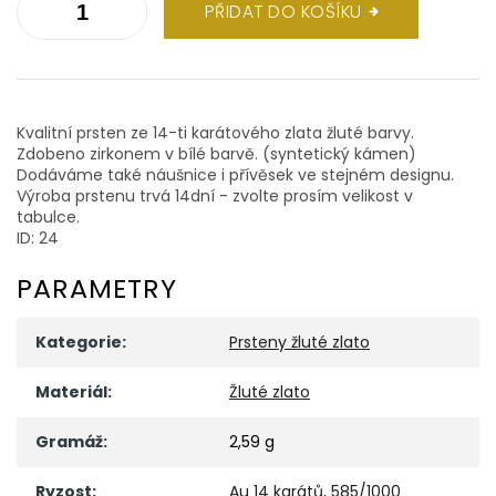
PŘIDAT DO KOŠÍKU
Kvalitní prsten ze 14-ti karátového zlata žluté barvy.
Zdobeno zirkonem v bílé barvě. (syntetický kámen)
Dodáváme také náušnice i přívěsek ve stejném designu.
Výroba prstenu trvá 14dní - zvolte prosím velikost v
tabulce.
ID: 24
PARAMETRY
Kategorie
:
Prsteny žluté zlato
Materiál
:
Žluté zlato
Gramáž
:
2,59 g
Ryzost
:
Au 14 karátů, 585/1000