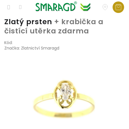
Přejít
Zlatý prsten
+ krabička a
na
čistící utěrka zdarma
obsah
Kód:
Značka:
Zlatnictví Smaragd