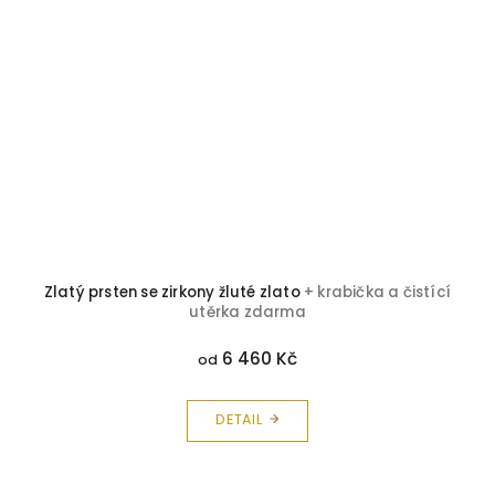
Zlatý prsten se zirkony žluté zlato
+ krabička a čistící
utěrka zdarma
6 460 Kč
od
DETAIL