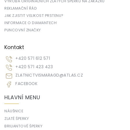
VÝROBA ORIGINÁLNÍCH ZLATÝCH ŠPERKŮ NA ZAKÁZKU
REKLAMAČNÍ ŘÁD
JAK ZJISTIT VELIKOST PRSTENU?
INFORMACE O DIAMANTECH
PUNCOVNÍ ZNAČKY
Kontakt
+420 571 612 571
+420 571 423 423
ZLATNICTVISMARAGD
@
ATLAS.CZ
FACEBOOK
HLAVNÍ MENU
NÁUŠNICE
ZLATÉ ŠPERKY
BRILIANTOVÉ ŠPERKY