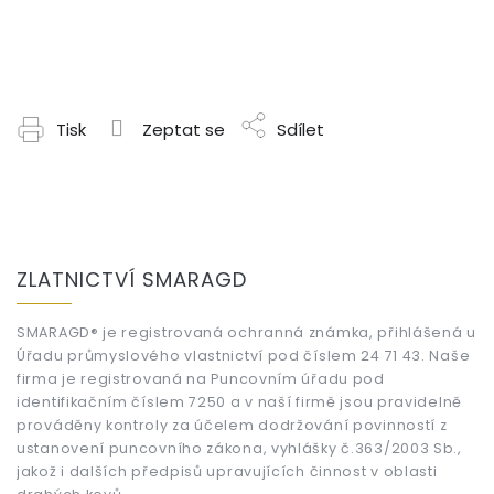
Tisk
Zeptat se
Sdílet
Z
á
ZLATNICTVÍ SMARAGD
p
a
t
SMARAGD® je registrovaná ochranná známka, přihlášená u
Úřadu průmyslového vlastnictví pod číslem 24 71 43. Naše
í
firma je registrovaná na Puncovním úřadu pod
identifikačním číslem 7250 a v naší firmě jsou pravidelně
prováděny kontroly za účelem dodržování povinností z
ustanovení puncovního zákona, vyhlášky č.363/2003 Sb.,
jakož i dalších předpisů upravujících činnost v oblasti