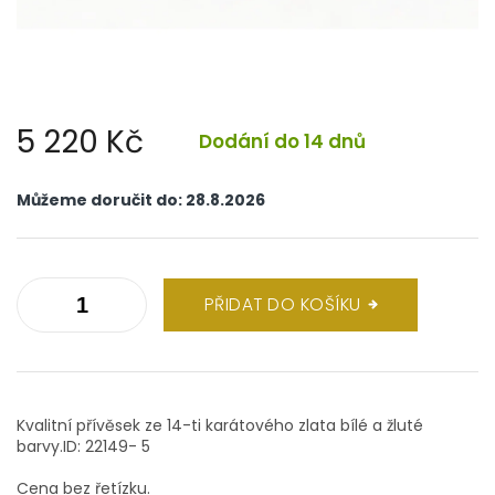
5 220 Kč
Dodání do 14 dnů
Měrná
cena:
Můžeme doručit do:
28.8.2026
PŘIDAT DO KOŠÍKU
Kvalitní přívěsek ze 14-ti karátového zlata bílé a žluté
barvy.ID: 22149- 5
Cena bez řetízku.