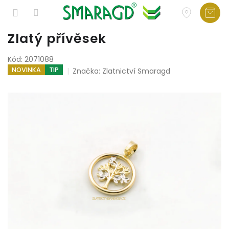
Přejít
Zlatý přívěsek
na
obsah
Kód:
2071088
NOVINKA
TIP
Značka:
Zlatnictví Smaragd