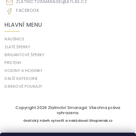
ZLATNICTVISMARAGD
@
ATLAS.CZ
FACEBOOK
HLAVNÍ MENU
NÁUŠNICE
ZLATÉ ŠPERKY
BRILIANTOVÉ ŠPERKY
PRSTENY
HODINY A HODINKY
DALŠÍ KATEGORIE
DÁRKOVÉ POUKAZY
Copyright 2026
Zlatnictví Smaragd
. Všechna práva
vyhrazena.
Grafický návrh vytvořil a nakódoval
Shoptetak.cz