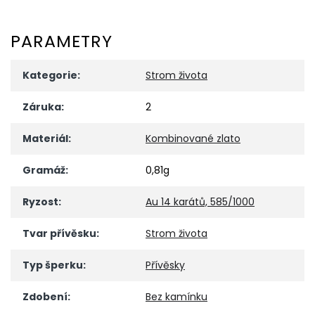
PARAMETRY
Kategorie
:
Strom života
Záruka
:
2
Materiál
:
Kombinované zlato
Gramáž
:
0,81g
Ryzost
:
Au 14 karátů, 585/1000
Tvar přívěsku
:
Strom života
Typ šperku
:
Přívěsky
Zdobení
:
Bez kamínku