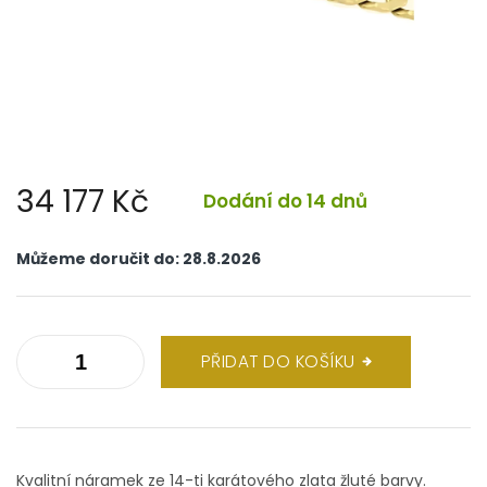
34 177 Kč
Dodání do 14 dnů
Měrná
cena:
Můžeme doručit do:
28.8.2026
PŘIDAT DO KOŠÍKU
Kvalitní náramek ze 14-ti karátového zlata žluté barvy.