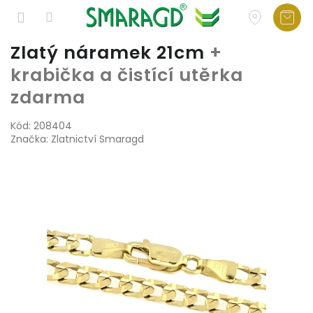
Přejít
Zlatý náramek 21cm
+
na
krabička a čistící utěrka
obsah
zdarma
Kód:
208404
Značka:
Zlatnictví Smaragd