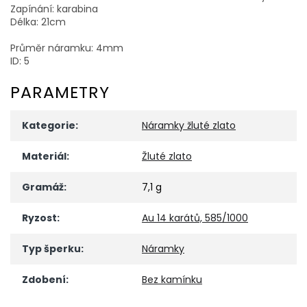
Zapínání: karabina
Délka: 21cm
Průměr náramku: 4mm
ID: 5
PARAMETRY
Kategorie
:
Náramky žluté zlato
Materiál
:
Žluté zlato
Gramáž
:
7,1 g
Ryzost
:
Au 14 karátů, 585/1000
Typ šperku
:
Náramky
Zdobení
:
Bez kamínku