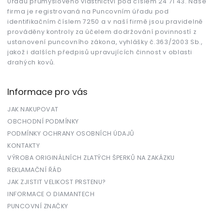
Úřadu průmyslového vlastnictví pod číslem 24 71 43. Naše
í
firma je registrovaná na Puncovním úřadu pod
identifikačním číslem 7250 a v naší firmě jsou pravidelně
prováděny kontroly za účelem dodržování povinností z
ustanovení puncovního zákona, vyhlášky č.363/2003 Sb.,
jakož i dalších předpisů upravujících činnost v oblasti
drahých kovů.
Informace pro vás
JAK NAKUPOVAT
OBCHODNÍ PODMÍNKY
PODMÍNKY OCHRANY OSOBNÍCH ÚDAJŮ
KONTAKTY
VÝROBA ORIGINÁLNÍCH ZLATÝCH ŠPERKŮ NA ZAKÁZKU
REKLAMAČNÍ ŘÁD
JAK ZJISTIT VELIKOST PRSTENU?
INFORMACE O DIAMANTECH
PUNCOVNÍ ZNAČKY