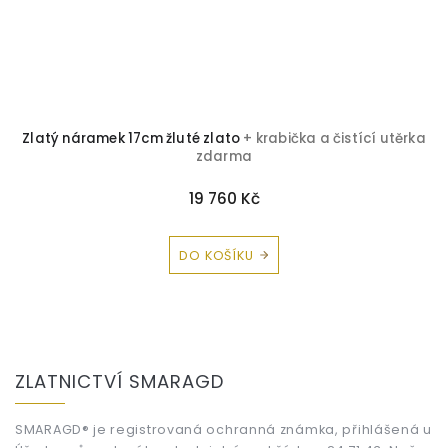
a
Zlatý náramek 17cm žluté zlato
+ krabička a čistící utěrka
zdarma
19 760 Kč
DO KOŠÍKU
Z
á
ZLATNICTVÍ SMARAGD
p
a
t
SMARAGD® je registrovaná ochranná známka, přihlášená u