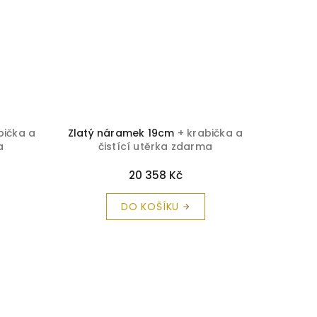
bička a
Zlatý náramek 19cm
+ krabička a
Zlatý 
a
čistící utěrka zdarma
č
20 358 Kč
DO KOŠÍKU