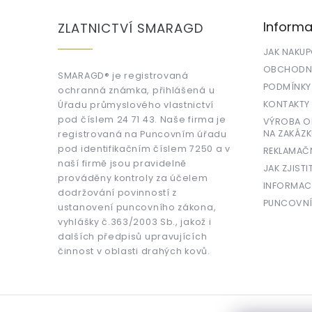
p
a
Informa
ZLATNICTVÍ SMARAGD
t
í
JAK NAKU
OBCHODNÍ
SMARAGD® je registrovaná
PODMÍNKY
ochranná známka, přihlášená u
KONTAKTY
Úřadu průmyslového vlastnictví
pod číslem 24 71 43. Naše firma je
VÝROBA OR
NA ZAKÁZK
registrovaná na Puncovním úřadu
pod identifikačním číslem 7250 a v
REKLAMAČ
naší firmě jsou pravidelně
JAK ZJISTI
prováděny kontroly za účelem
INFORMAC
dodržování povinností z
PUNCOVNÍ
ustanovení puncovního zákona,
vyhlášky č.363/2003 Sb., jakož i
dalších předpisů upravujících
činnost v oblasti drahých kovů.