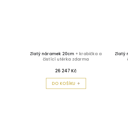
abička a
Zlatý náramek 20cm
+ krabička a
Zlatý
rma
čistící utěrka zdarma
26 247 Kč
DO KOŠÍKU
Z
á