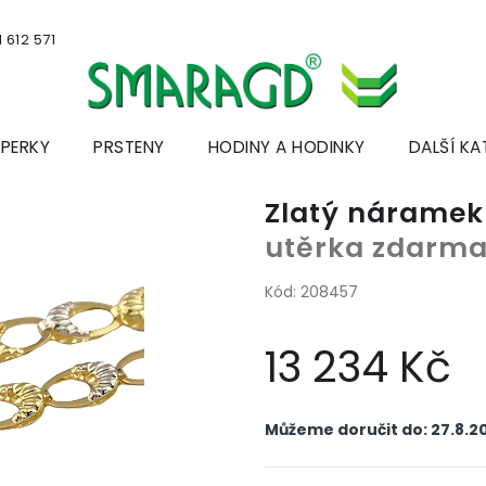
 612 571
ŠPERKY
PRSTENY
HODINY A HODINKY
DALŠÍ KA
Zlatý nárame
utěrka zdarm
Kód:
208457
13 234 Kč
Měrná
cena:
Můžeme doručit do:
27.8.2