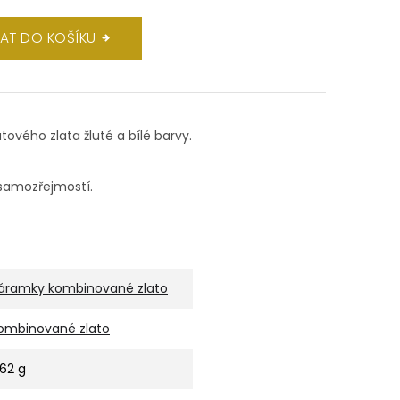
DAT DO KOŠÍKU
tového zlata žluté a bílé barvy.
 samozřejmostí.
áramky kombinované zlato
ombinované zlato
,62 g