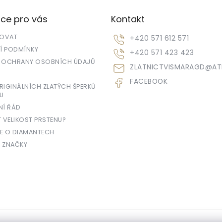
ce pro vás
Kontakt
POVAT
+420 571 612 571
 PODMÍNKY
+420 571 423 423
 OCHRANY OSOBNÍCH ÚDAJŮ
ZLATNICTVISMARAGD
@
AT
FACEBOOK
IGINÁLNÍCH ZLATÝCH ŠPERKŮ
U
NÍ ŘÁD
T VELIKOST PRSTENU?
E O DIAMANTECH
 ZNAČKY