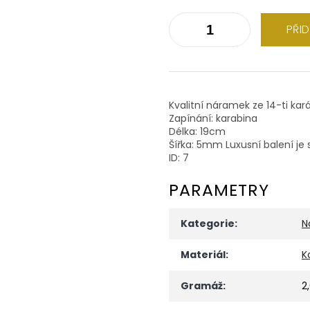
PŘI
Kvalitní náramek ze 14-ti kará
Zapínání: karabina
Délka: 19cm
Šířka: 5mm Luxusní balení je
ID: 7
PARAMETRY
Kategorie
:
N
Materiál
:
K
Gramáž
:
2