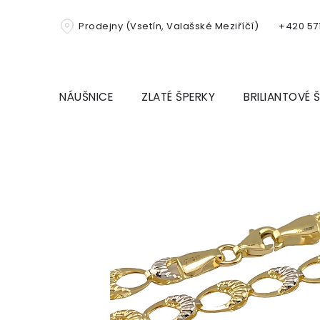
Přejít
na
Prodejny (Vsetín, Valašské Meziříčí)
+420 571
obsah
NÁUŠNICE
ZLATÉ ŠPERKY
BRILIANTOVÉ 