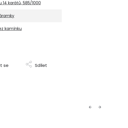
u 14 karátů, 585/1000
áramky
ez kamínku
t se
Sdílet
Previous
Next