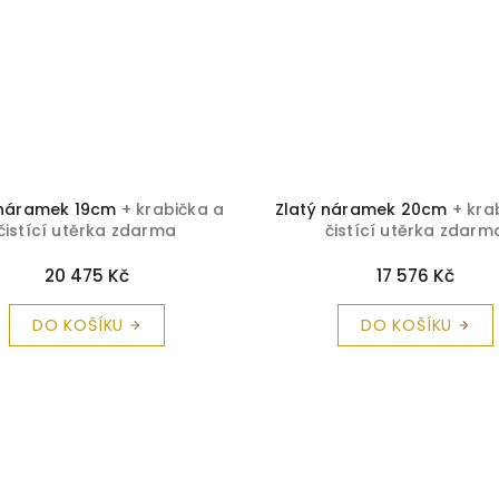
 náramek 19cm
+ krabička a
Zlatý náramek 20cm
+ kra
čistící utěrka zdarma
čistící utěrka zdarm
20 475 Kč
17 576 Kč
DO KOŠÍKU
DO KOŠÍKU