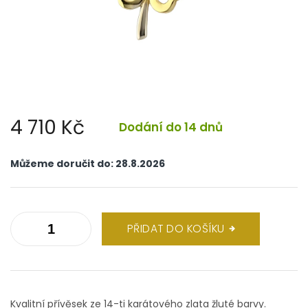
4 710 Kč
Dodání do 14 dnů
Měrná
cena:
Můžeme doručit do:
28.8.2026
PŘIDAT DO KOŠÍKU
Kvalitní přívěsek ze 14-ti karátového zlata žluté barvy.