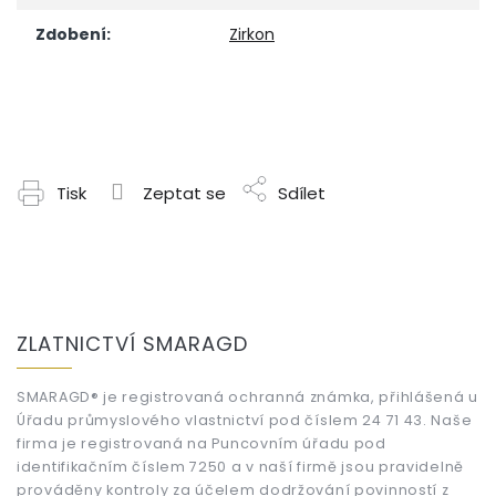
Zdobení
:
Zirkon
Tisk
Zeptat se
Sdílet
Z
á
ZLATNICTVÍ SMARAGD
p
a
t
SMARAGD® je registrovaná ochranná známka, přihlášená u
Úřadu průmyslového vlastnictví pod číslem 24 71 43. Naše
í
firma je registrovaná na Puncovním úřadu pod
identifikačním číslem 7250 a v naší firmě jsou pravidelně
prováděny kontroly za účelem dodržování povinností z