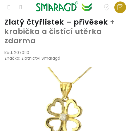
Přejít
Zlatý čtyřlístek – přívěsek
+
na
krabička a čistící utěrka
obsah
zdarma
Kód:
2070110
Značka:
Zlatnictví Smaragd