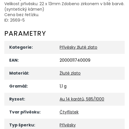
Velikost přívěsku: 22 x 13mm Zdobeno zirkonem v bílé barvě.
(syntetický kámen)
Cena bez řetízku.
ID: 2669-5
PARAMETRY
Kategorie
:
Přívěsky žluté zlato
EAN
:
2000011740009
Materiál
:
Žluté zlato
Gramáž
:
1,1 g
Ryzost
:
Au 14 karátů, 585/1000
Tvar přívěsku
:
Čtyřlístek
Typ šperku
:
Přívěsky