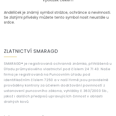
O
v
l
Andělíček je známý symbol strážce, ochránce a nevinnosti.
á
Se zlatými přívěsky můžete tento symbol nosit neustále u
d
srdce.
a
c
í
p
Z
r
á
ZLATNICTVÍ SMARAGD
v
p
k
a
y
t
SMARAGD® je registrovaná ochranná známka, přihlášená u
v
Úřadu průmyslového vlastnictví pod číslem 24 71 43. Naše
í
ý
firma je registrovaná na Puncovním úřadu pod
p
identifikačním číslem 7250 a v naší firmě jsou pravidelně
i
s
prováděny kontroly za účelem dodržování povinností z
u
ustanovení puncovního zákona, vyhlášky č.363/2003 Sb.,
jakož i dalších předpisů upravujících činnost v oblasti
drahých kovů.