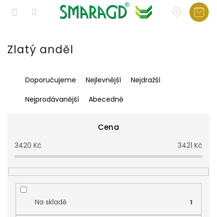
Přejít
na
Zlatý anděl
obsah
Ř
Doporučujeme
Nejlevnější
Nejdražší
a
z
Nejprodávanější
Abecedně
e
n
í
Cena
p
3420
Kč
3421
Kč
r
o
d
u
k
t
Na skladě
1
ů