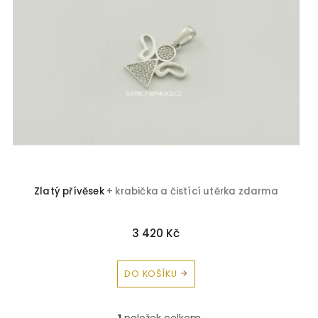
s
p
r
o
d
u
k
t
ů
Zlatý přívěsek
+ krabička a čistící utěrka zdarma
3 420 Kč
DO KOŠÍKU
1
položek celkem