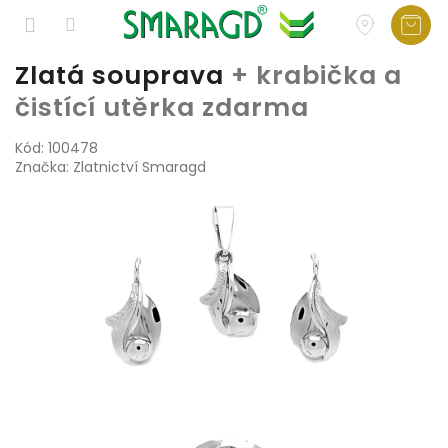
Přejít
Zlatá souprava
+ krabička a
na
čistící utěrka zdarma
obsah
Kód:
100478
Značka:
Zlatnictví Smaragd