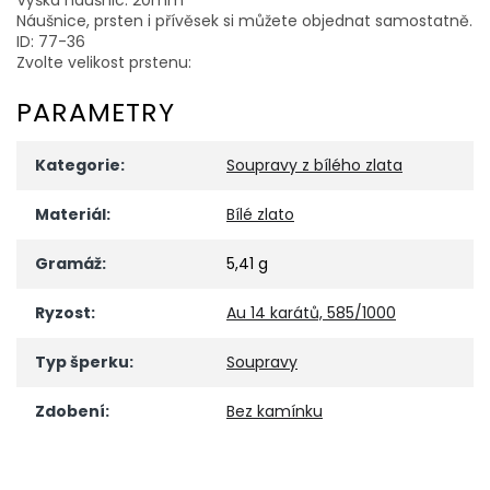
Náušnice, prsten i přívěsek si můžete objednat samostatně.
ID: 77-36
Zvolte velikost prstenu:
PARAMETRY
Kategorie
:
Soupravy z bílého zlata
Materiál
:
Bílé zlato
Gramáž
:
5,41 g
Ryzost
:
Au 14 karátů, 585/1000
Typ šperku
:
Soupravy
Zdobení
:
Bez kamínku