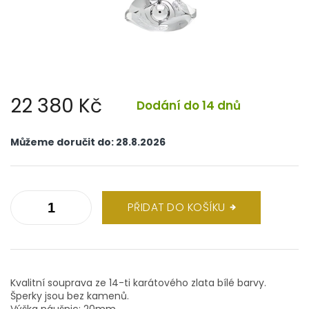
22 380 Kč
Dodání do 14 dnů
Měrná
cena:
Můžeme doručit do:
28.8.2026
PŘIDAT DO KOŠÍKU
Kvalitní souprava ze 14-ti karátového zlata bílé barvy.
Šperky jsou bez kamenů.
Výška náušnic: 20mm