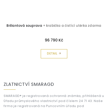
Briliantová souprava
+ krabička a čistící utěrka zdarma
96 790 Kč
DETAIL
Z
á
ZLATNICTVÍ SMARAGD
p
a
t
SMARAGD® je registrovaná ochranná známka, přihlášená u
Úřadu průmyslového vlastnictví pod číslem 24 71 43. Naše
í
firma je registrovaná na Puncovním úřadu pod