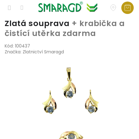
Přejít
Zlatá souprava
+ krabička a
na
čistící utěrka zdarma
obsah
Kód:
100437
Značka:
Zlatnictví Smaragd