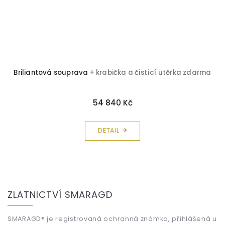
Briliantová souprava
+ krabička a čistící utěrka zdarma
54 840 Kč
DETAIL
Z
á
ZLATNICTVÍ SMARAGD
p
a
t
SMARAGD® je registrovaná ochranná známka, přihlášená u