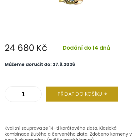
24 680 Kč
Dodání do 14 dnů
Měrná
cena:
Můžeme doručit do:
27.8.2026
PŘIDAT DO KOŠÍKU
Kvalitní souprava ze 14-ti karátového zlata. Klasická
kombinace žlutého a červeného zlata. Zdobeno kameny v
barvě akvamarínu. (světle modrá barva)