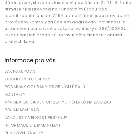
Úřadu průmyslového vlastnictví pod číslem 24 71 43. Naše
í
firma je registrovaná na Puncovním úřadu pod
identifikačním číslem 7250 a v naší firmě jsou pravidelně
prováděny kontroly za účelem dodržování povinností z
ustanovení puncovního zákona, vyhlášky č.363/2003 Sb.,
jakož i dalších předpisů upravujících činnost v oblasti
drahých kovů.
Informace pro vás
JAK NAKUPOVAT
OBCHODNÍ PODMÍNKY
PODMÍNKY OCHRANY OSOBNÍCH ÚDAJŮ
KONTAKTY
VÝROBA ORIGINÁLNÍCH ZLATÝCH ŠPERKŮ NA ZAKÁZKU
REKLAMAČNÍ ŘÁD
JAK ZJISTIT VELIKOST PRSTENU?
INFORMACE O DIAMANTECH
PUNCOVNÍ ZNAČKY