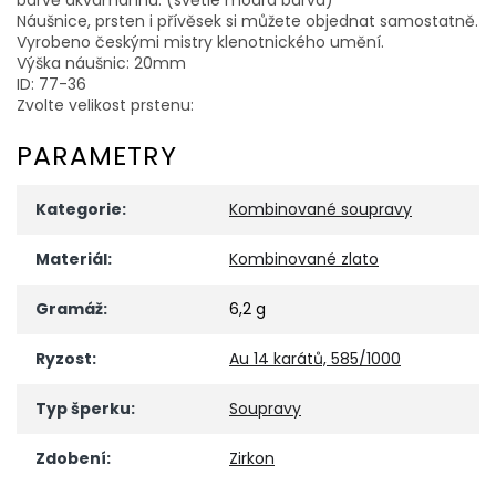
Náušnice, prsten i přívěsek si můžete objednat samostatně.
Vyrobeno českými mistry klenotnického umění.
Výška náušnic: 20mm
ID: 77-36
Zvolte velikost prstenu:
PARAMETRY
Kategorie
:
Kombinované soupravy
Materiál
:
Kombinované zlato
Gramáž
:
6,2 g
Ryzost
:
Au 14 karátů, 585/1000
Typ šperku
:
Soupravy
Zdobení
:
Zirkon