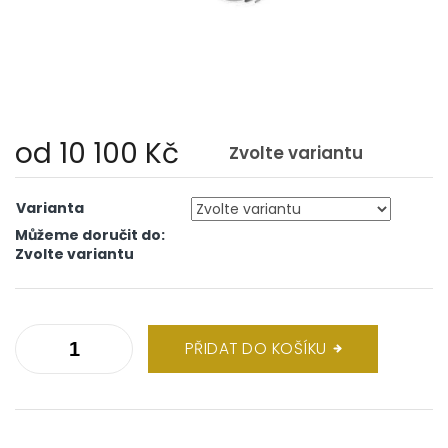
od
10 100 Kč
Zvolte variantu
Měrná
cena:
Varianta
Můžeme doručit do:
Zvolte variantu
PŘIDAT DO KOŠÍKU