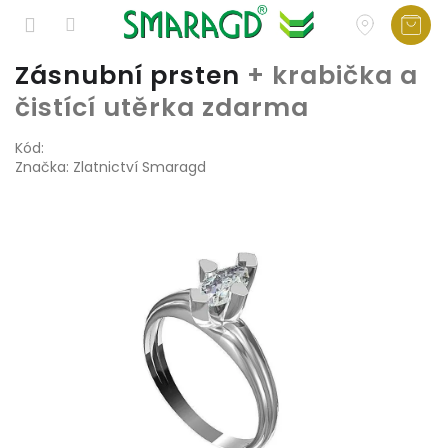
Přejít
Zásnubní prsten
+ krabička a
na
čistící utěrka zdarma
obsah
Kód:
Značka:
Zlatnictví Smaragd