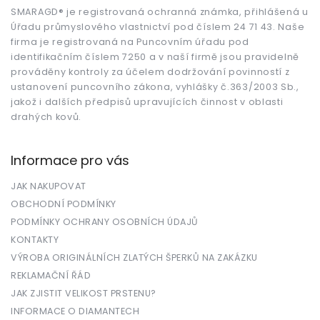
a
t
SMARAGD® je registrovaná ochranná známka, přihlášená u
Úřadu průmyslového vlastnictví pod číslem 24 71 43. Naše
í
firma je registrovaná na Puncovním úřadu pod
identifikačním číslem 7250 a v naší firmě jsou pravidelně
prováděny kontroly za účelem dodržování povinností z
ustanovení puncovního zákona, vyhlášky č.363/2003 Sb.,
jakož i dalších předpisů upravujících činnost v oblasti
drahých kovů.
Informace pro vás
JAK NAKUPOVAT
OBCHODNÍ PODMÍNKY
PODMÍNKY OCHRANY OSOBNÍCH ÚDAJŮ
KONTAKTY
VÝROBA ORIGINÁLNÍCH ZLATÝCH ŠPERKŮ NA ZAKÁZKU
REKLAMAČNÍ ŘÁD
JAK ZJISTIT VELIKOST PRSTENU?
INFORMACE O DIAMANTECH