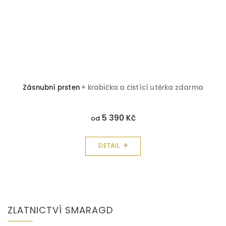
Zásnubní prsten
+ krabička a čistící utěrka zdarma
5 390 Kč
od
DETAIL
Z
á
ZLATNICTVÍ SMARAGD
p