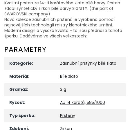
Kvalitní prsten ze 14-ti karátového zlata bílé barvy. Prsten
zdobí syntetický zirkon bílé barvy SIGNITY. (the part of
SWAROVSKI company)
Nová kolekce zásnubních prstenů je vyrobená pomocí
nejnovějších technologií mistry klenotnického umění.
Moderní design a vysoká kvalita - to jsou přednosti tohoto
šperku. Dodáváme ve všech velikostech:
PARAMETRY
Kategorie
:
Zásnubní prstýnky bílé zlato
Materiál
:
Bílé zlato
Gramáž
:
3 g
Ryzost
:
Au 14 karátů, 585/1000
Typ šperku
:
Prsteny
Zdobení
:
Zirkon