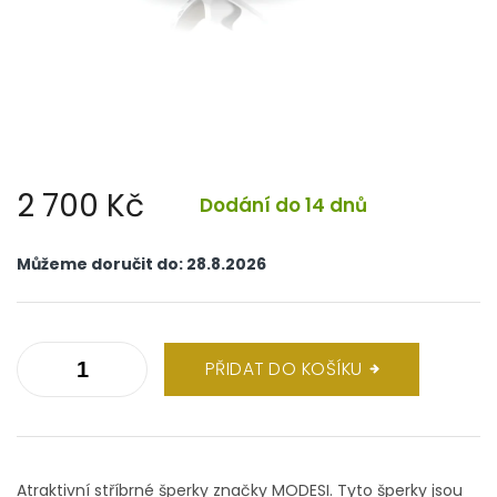
2 700 Kč
Dodání do 14 dnů
Měrná
cena:
Můžeme doručit do:
28.8.2026
PŘIDAT DO KOŠÍKU
Atraktivní stříbrné šperky značky MODESI. Tyto šperky jsou