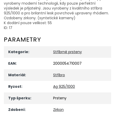
vyrobeny moderní technologii, kdy pouze perfektní
výsledek je přijatelný. Jsou vyrobeny z kvalitního stříbra
925/1000 a pro brilantní lesk povrchově upraveny rhódiem.
Ozdobeny zirkony. (syntetické kameny)
K dodání pouze velikost: 55
ID: 17
PARAMETRY
Kategorie
:
Stříbrné prsteny
EAN
:
2000054710007
Materiál
:
Stříbro
Ryzost
:
Ag 925/1000
Typ šperku
:
Prsteny
Zdobení
:
Zirkon