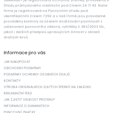
t
SMARAGD® je registrovaná ochranná známka, přihlášená u
Úřadu průmyslového vlastnictví pod číslem 24 71 43. Naše
í
firma je registrovaná na Puncovním úřadu pod
identifikačním číslem 7250 a v naší firmě jsou pravidelně
prováděny kontroly za účelem dodržování povinností z
ustanovení puncovního zákona, vyhlášky č.363/2003 Sb.,
jakož i dalších předpisů upravujících činnost v oblasti
drahých kovů.
Informace pro vás
JAK NAKUPOVAT
OBCHODNÍ PODMÍNKY
PODMÍNKY OCHRANY OSOBNÍCH ÚDAJŮ
KONTAKTY
VÝROBA ORIGINÁLNÍCH ZLATÝCH ŠPERKŮ NA ZAKÁZKU
REKLAMAČNÍ ŘÁD
JAK ZJISTIT VELIKOST PRSTENU?
INFORMACE O DIAMANTECH
PUNCOVNÍ ZNAČKY