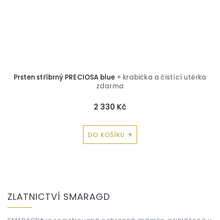
Prsten stříbrný PRECIOSA blue
+ krabička a čistící utěrka
zdarma
2 330 Kč
DO KOŠÍKU
Z
á
ZLATNICTVÍ SMARAGD
p
a