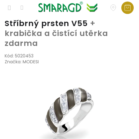
Přejít
Stříbrný prsten V55
+
na
krabička a čistící utěrka
obsah
zdarma
Kód:
5020453
Značka:
MODESI