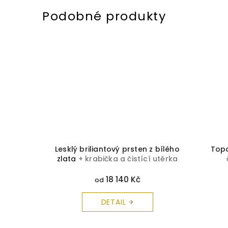
 čistící
Lesklý briliantový prsten z bílého
Top
zlata
+ krabička a čistící utěrka
zdarma
18 140 Kč
od
DETAIL