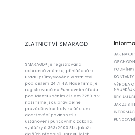
Z
á
p
a
Informa
ZLATNICTVÍ SMARAGD
t
í
JAK NAKU
OBCHODNÍ
SMARAGD® je registrovaná
PODMÍNKY
ochranná známka, přihlášená u
KONTAKTY
Úřadu průmyslového vlastnictví
pod číslem 24 71 43. Naše firma je
VÝROBA OR
NA ZAKÁZK
registrovaná na Puncovním úřadu
pod identifikačním číslem 7250 a v
REKLAMAČ
naší firmě jsou pravidelně
JAK ZJISTI
prováděny kontroly za účelem
INFORMAC
dodržování povinností z
PUNCOVNÍ
ustanovení puncovního zákona,
vyhlášky č.363/2003 Sb., jakož i
dalších předpisů upravujících