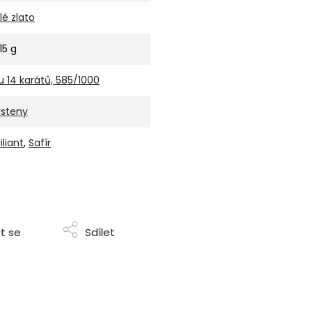
ílé zlato
15 g
u 14 karátů, 585/1000
rsteny
iliant
,
Safír
t se
Sdílet