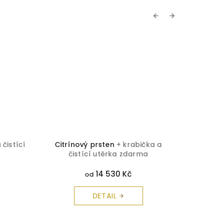
Previous
Next
 čistící
Citrínový prsten
+ krabička a
Brilia
čistící utěrka zdarma
č
14 530 Kč
od
DETAIL