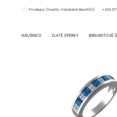
Přejít
na
Prodejny (Vsetín, Valašské Meziříčí)
+420 571
obsah
NÁUŠNICE
ZLATÉ ŠPERKY
BRILIANTOVÉ 