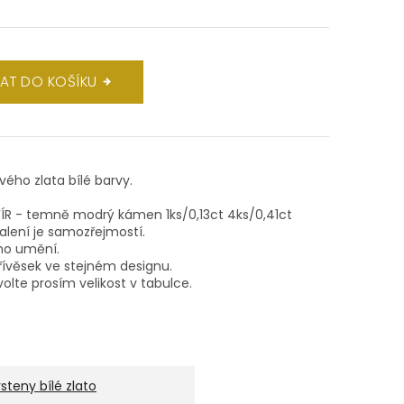
DAT DO KOŠÍKU
ového zlata bílé barvy.
SAFÍR - temně modrý kámen 1ks/0,13ct 4ks/0,41ct
balení je samozřejmostí.
ho umění.
ívěsek ve stejném designu.
volte prosím velikost v tabulce.
rsteny bílé zlato