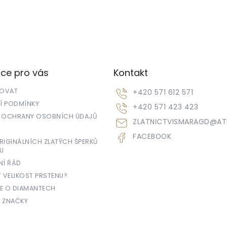
ce pro vás
Kontakt
POVAT
+420 571 612 571
 PODMÍNKY
+420 571 423 423
 OCHRANY OSOBNÍCH ÚDAJŮ
ZLATNICTVISMARAGD
@
AT
FACEBOOK
IGINÁLNÍCH ZLATÝCH ŠPERKŮ
U
NÍ ŘÁD
T VELIKOST PRSTENU?
E O DIAMANTECH
 ZNAČKY