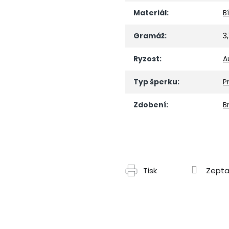
Materiál
:
B
Gramáž
:
3,
Ryzost
:
A
Typ šperku
:
P
Zdobení
:
Br
Tisk
Zepta