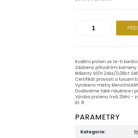
PŘI
Kvalitní prsten ze 14-ti karát
Zdobeno přírodními kameny:
Brilianty SI1/H 24ks/0,08ct 
Certifikát pravosti a luxusní 
Vyrobeno mistry klenotnické
Dodáváme také náušnice i př
Výroba prstenu trvá 21dní - z
ID: 8
PARAMETRY
Kategorie
:
P