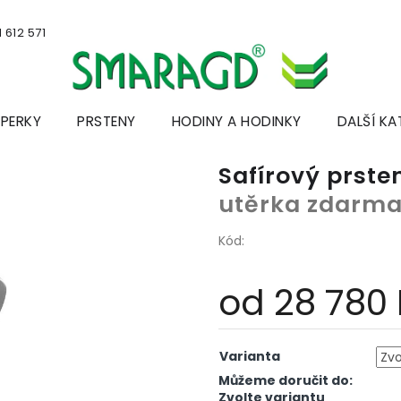
 612 571
ŠPERKY
PRSTENY
HODINY A HODINKY
DALŠÍ KA
Safírový prste
utěrka zdarm
Kód:
od
28 780
Měrná
cena:
Varianta
Můžeme doručit do:
Zvolte variantu