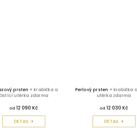
azový prsten
+ krabička a
Perlový prsten
+ krabička a
čistící utěrka zdarma
utěrka zdarma
12 090 Kč
12 030 Kč
od
od
DETAIL
DETAIL