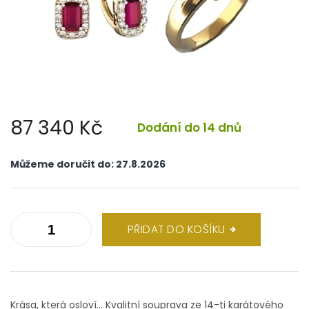
87 340 Kč
Dodání do 14 dnů
Měrná
cena:
Můžeme doručit do:
27.8.2026
PŘIDAT DO KOŠÍKU
Krása, která osloví... Kvalitní souprava ze 14-ti karátového