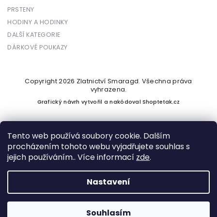
PRSTENY
HODINY A HODINKY
DALŠÍ KATEGORIE
DÁRKOVÉ POUKAZY
Copyright 2026
Zlatnictví Smaragd
. Všechna práva
vyhrazena.
Grafický návrh vytvořil a nakódoval
Shoptetak.cz
Tento web používá soubory cookie. Dalším
procházením tohoto webu vyjadřujete souhlas s
Vytvořil Shoptet
jejich používáním.. Více informací
zde
.
Nastavení
Podle zákona o evidenci tržeb je prodávající povinen vystavit
kupujícímu účtenku. Zároveň je povinen zaevidovat přijatou
tržbu u správce daně online; v případě technického výpadku
Souhlasím
pak nejpozději do 48 hodin.