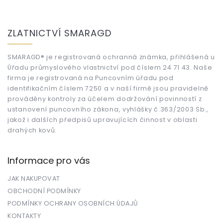
Z
á
ZLATNICTVÍ SMARAGD
p
a
t
SMARAGD® je registrovaná ochranná známka, přihlášená u
Úřadu průmyslového vlastnictví pod číslem 24 71 43. Naše
í
firma je registrovaná na Puncovním úřadu pod
identifikačním číslem 7250 a v naší firmě jsou pravidelně
prováděny kontroly za účelem dodržování povinností z
ustanovení puncovního zákona, vyhlášky č.363/2003 Sb.,
jakož i dalších předpisů upravujících činnost v oblasti
drahých kovů.
Informace pro vás
JAK NAKUPOVAT
OBCHODNÍ PODMÍNKY
PODMÍNKY OCHRANY OSOBNÍCH ÚDAJŮ
KONTAKTY