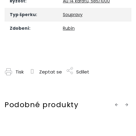
Ryzost
:
Au 14 karátů, 585/1000
Typ šperku
:
Soupravy
Zdobení
:
Rubín
Tisk
Zeptat se
Sdílet
Previous
Next