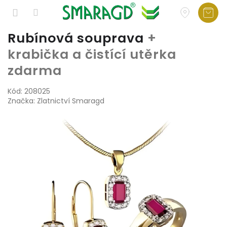
Přejít
Rubínová souprava
+
na
krabička a čistící utěrka
obsah
zdarma
Kód:
208025
Značka:
Zlatnictví Smaragd