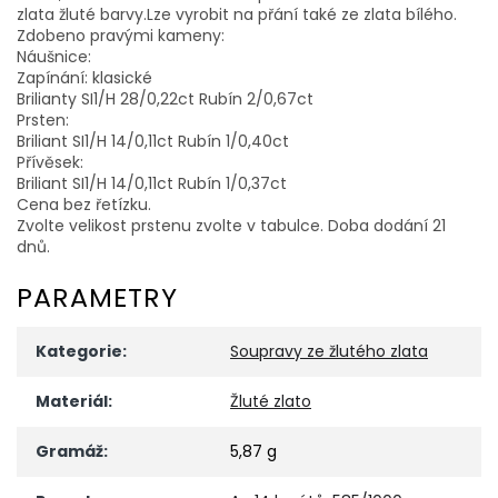
zlata žluté barvy.Lze vyrobit na přání také ze zlata bílého.
Zdobeno pravými kameny:
Náušnice:
Zapínání: klasické
Brilianty SI1/H 28/0,22ct Rubín 2/0,67ct
Prsten:
Briliant SI1/H 14/0,11ct Rubín 1/0,40ct
Přívěsek:
Briliant SI1/H 14/0,11ct Rubín 1/0,37ct
Cena bez řetízku.
Zvolte velikost prstenu zvolte v tabulce. Doba dodání 21
dnů.
PARAMETRY
Kategorie
:
Soupravy ze žlutého zlata
Materiál
:
Žluté zlato
Gramáž
:
5,87 g