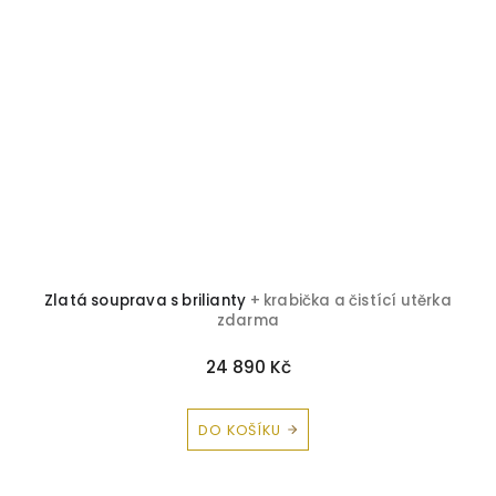
Zlatá souprava s brilianty
+ krabička a čistící utěrka
zdarma
24 890 Kč
DO KOŠÍKU