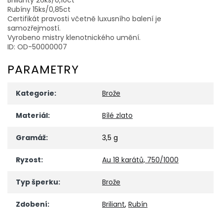
Rubíny 15ks/0,85ct
Certifikát pravosti včetně luxusního balení je
samozřejmostí.
Vyrobeno mistry klenotnického umění.
ID: OD-50000007
PARAMETRY
Kategorie
:
Brože
Materiál
:
Bílé zlato
Gramáž
:
3,5 g
Ryzost
:
Au 18 karátů, 750/1000
Typ šperku
:
Brože
Zdobení
:
Briliant
,
Rubín