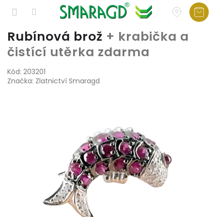
Přejít
Rubínová brož
+ krabička a
na
čistící utěrka zdarma
obsah
Kód:
203201
Značka:
Zlatnictví Smaragd