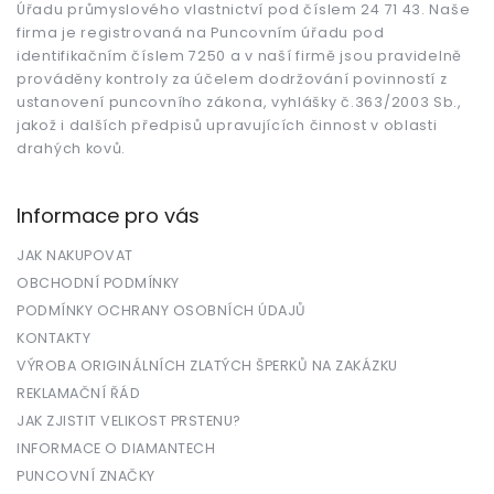
Úřadu průmyslového vlastnictví pod číslem 24 71 43. Naše
í
firma je registrovaná na Puncovním úřadu pod
identifikačním číslem 7250 a v naší firmě jsou pravidelně
prováděny kontroly za účelem dodržování povinností z
ustanovení puncovního zákona, vyhlášky č.363/2003 Sb.,
jakož i dalších předpisů upravujících činnost v oblasti
drahých kovů.
Informace pro vás
JAK NAKUPOVAT
OBCHODNÍ PODMÍNKY
PODMÍNKY OCHRANY OSOBNÍCH ÚDAJŮ
KONTAKTY
VÝROBA ORIGINÁLNÍCH ZLATÝCH ŠPERKŮ NA ZAKÁZKU
REKLAMAČNÍ ŘÁD
JAK ZJISTIT VELIKOST PRSTENU?
INFORMACE O DIAMANTECH
PUNCOVNÍ ZNAČKY