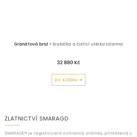
Granátová brož
+ krabička a čistící utěrka zdarma
B
32 880 Kč
DO KOŠÍKU
Z
á
ZLATNICTVÍ SMARAGD
p
a
t
SMARAGD® je registrovaná ochranná známka, přihlášená u