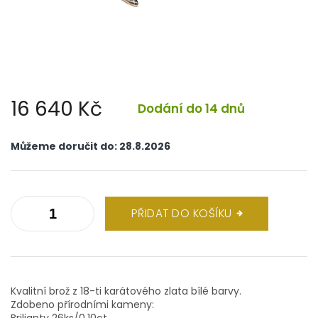
16 640 Kč
Dodání do 14 dnů
Měrná
cena:
Můžeme doručit do:
28.8.2026
PŘIDAT DO KOŠÍKU
Kvalitní brož z 18-ti karátového zlata bílé barvy.
Zdobeno přírodními kameny:
Brilianty 26ks/0,10ct